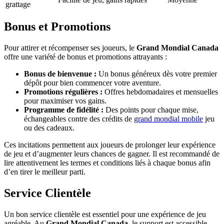
grattage
Bonus et Promotions
Pour attirer et récompenser ses joueurs, le
Grand Mondial Canada
offre une variété de bonus et promotions attrayants :
Bonus de bienvenue :
Un bonus généreux dès votre premier
dépôt pour bien commencer votre aventure.
Promotions régulières :
Offres hebdomadaires et mensuelles
pour maximiser vos gains.
Programme de fidélité :
Des points pour chaque mise,
échangeables contre des crédits de
grand mondial mobile
jeu
ou des cadeaux.
Ces incitations permettent aux joueurs de prolonger leur expérience
de jeu et d’augmenter leurs chances de gagner. Il est recommandé de
lire attentivement les termes et conditions liés à chaque bonus afin
d’en tirer le meilleur parti.
Service Clientèle
Un bon service clientèle est essentiel pour une expérience de jeu
agréable. Au
Grand Mondial Canada
, le support est accessible