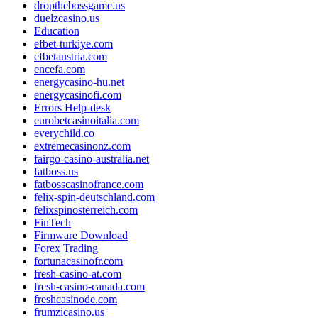
dropthebossgame.us
duelzcasino.us
Education
efbet-turkiye.com
efbetaustria.com
encefa.com
energycasino-hu.net
energycasinofi.com
Errors Help-desk
eurobetcasinoitalia.com
everychild.co
extremecasinonz.com
fairgo-casino-australia.net
fatboss.us
fatbosscasinofrance.com
felix-spin-deutschland.com
felixspinosterreich.com
FinTech
Firmware Download
Forex Trading
fortunacasinofr.com
fresh-casino-at.com
fresh-casino-canada.com
freshcasinode.com
frumzicasino.us