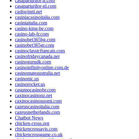
casapariurilor-it.com
casapariurilor-nl.com
cashwinnl.net
casiniacasinoitalia.com
casiniaitalia.com
casino-king-be.com
casino-lab-fr.com
casinobet365bg.com
casinobet365gr.com
casinoclassicfrancais.com
casinofridaycanada.net
casinogurudk.com
casinoinfinityonline.com.de
casinomateaustralia.net
casinonic.us
casinorocket.us
casumocasinobr.com
caxinocasinonz.net
caxinocasinosuomi.com
cazeuscasinoitalia.com
cazeusnetherlands.com
Chatbot News
chicken-cross.org
chickencrossavis.com
chickencrossgame.co.uk