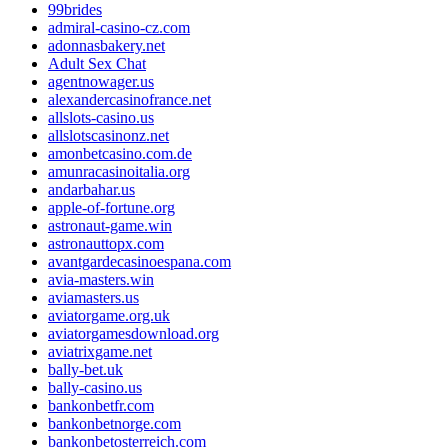
99brides
admiral-casino-cz.com
adonnasbakery.net
Adult Sex Chat
agentnowager.us
alexandercasinofrance.net
allslots-casino.us
allslotscasinonz.net
amonbetcasino.com.de
amunracasinoitalia.org
andarbahar.us
apple-of-fortune.org
astronaut-game.win
astronauttopx.com
avantgardecasinoespana.com
avia-masters.win
aviamasters.us
aviatorgame.org.uk
aviatorgamesdownload.org
aviatrixgame.net
bally-bet.uk
bally-casino.us
bankonbetfr.com
bankonbetnorge.com
bankonbetosterreich.com