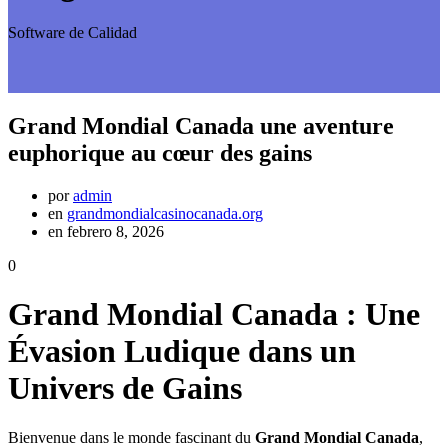
Software de Calidad
Grand Mondial Canada une aventure
euphorique au cœur des gains
por
admin
en
grandmondialcasinocanada.org
en febrero 8, 2026
0
Grand Mondial Canada : Une
Évasion Ludique dans un
Univers de Gains
Bienvenue dans le monde fascinant du
Grand Mondial Canada
,