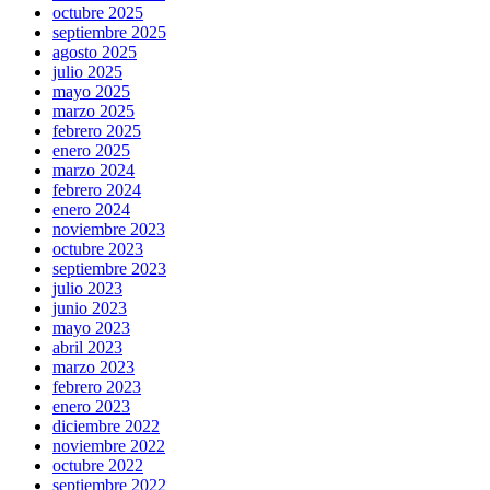
octubre 2025
septiembre 2025
agosto 2025
julio 2025
mayo 2025
marzo 2025
febrero 2025
enero 2025
marzo 2024
febrero 2024
enero 2024
noviembre 2023
octubre 2023
septiembre 2023
julio 2023
junio 2023
mayo 2023
abril 2023
marzo 2023
febrero 2023
enero 2023
diciembre 2022
noviembre 2022
octubre 2022
septiembre 2022