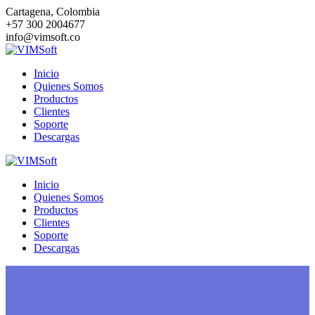
Saltar
Cartagena, Colombia
al
+57 300 2004677
contenido
info@vimsoft.co
Inicio
Quienes Somos
Productos
Clientes
Soporte
Descargas
Inicio
Quienes Somos
Productos
Clientes
Soporte
Descargas