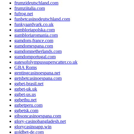
frumzideutschland.com
frumziitalia.com
fufrog.net
funbetcasinodeutschland.com
funkyaardvark.co.uk
gambloriapolska.com
gambloriaromania.com
gamdom-france.com
gamdomespana.com
gamdomnetherlands.com
gamdomportugal.com
gatesofolympussuperscatter.co.uk
GBA Roms
gentingcasinoespana.net
getsbetcasinoespana.com
ggbet-brasil.net
ggbet-uk.uk
ggbet-us.us
ggbethu.net
ggbetperu.com
ggbetsk.com
gibsoncasinoespana.com
glory-casinobangladesh.net
glorycasinoapp.win
goldbet-de.com