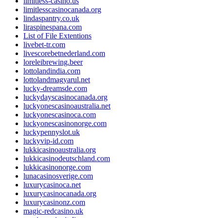
limitless-casino.us
limitlesscasinocanada.org
lindaspantry.co.uk
liraspinespana.com
List of File Extentions
livebet-tr.com
livescorebetnederland.com
loreleibrewing.beer
lottolandindia.com
lottolandmagyarul.net
lucky-dreamsde.com
luckydayscasinocanada.org
luckyonescasinoaustralia.net
luckyonescasinoca.com
luckyonescasinonorge.com
luckypennyslot.uk
luckyvip-id.com
lukkicasinoaustralia.org
lukkicasinodeutschland.com
lukkicasinonorge.com
lunacasinosverige.com
luxurycasinoca.net
luxurycasinocanada.org
luxurycasinonz.com
magic-redcasino.uk