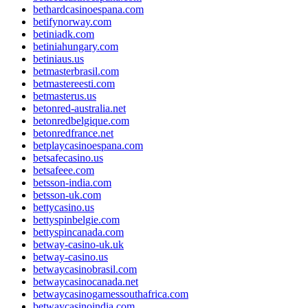
bethardcasinoespana.com
betifynorway.com
betiniadk.com
betiniahungary.com
betiniaus.us
betmasterbrasil.com
betmastereesti.com
betmasterus.us
betonred-australia.net
betonredbelgique.com
betonredfrance.net
betplaycasinoespana.com
betsafecasino.us
betsafeee.com
betsson-india.com
betsson-uk.com
bettycasino.us
bettyspinbelgie.com
bettyspincanada.com
betway-casino-uk.uk
betway-casino.us
betwaycasinobrasil.com
betwaycasinocanada.net
betwaycasinogamessouthafrica.com
betwaycasinoindia.com