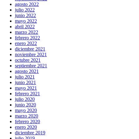
agosto 2022
julio 2022
junio 2022
mayo 2022
abril 2022
marzo 2022
febrero 2022
enero 2022
diciembre 2021
noviembre 2021
octubre 2021
septiembre 2021
agosto 2021
julio 2021
junio 2021
mayo 2021
febrero 2021
julio 2020
junio 2020
mayo 2020
marzo 2020
febrero 2020
enero 2020
diciembre 2019
julio 2019