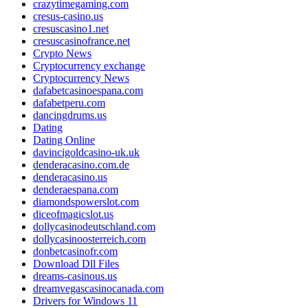
crazytimegaming.com
cresus-casino.us
cresuscasino1.net
cresuscasinofrance.net
Crypto News
Cryptocurrency exchange
Cryptocurrency News
dafabetcasinoespana.com
dafabetperu.com
dancingdrums.us
Dating
Dating Online
davincigoldcasino-uk.uk
denderacasino.com.de
denderacasino.us
denderaespana.com
diamondspowerslot.com
diceofmagicslot.us
dollycasinodeutschland.com
dollycasinoosterreich.com
donbetcasinofr.com
Download Dll Files
dreams-casinous.us
dreamvegascasinocanada.com
Drivers for Windows 11