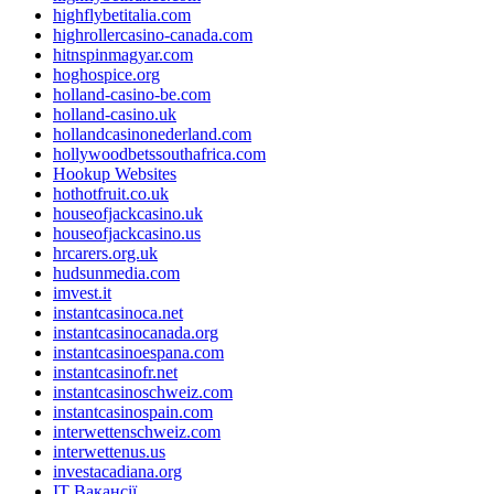
highflybetitalia.com
highrollercasino-canada.com
hitnspinmagyar.com
hoghospice.org
holland-casino-be.com
holland-casino.uk
hollandcasinonederland.com
hollywoodbetssouthafrica.com
Hookup Websites
hothotfruit.co.uk
houseofjackcasino.uk
houseofjackcasino.us
hrcarers.org.uk
hudsunmedia.com
imvest.it
instantcasinoca.net
instantcasinocanada.org
instantcasinoespana.com
instantcasinofr.net
instantcasinoschweiz.com
instantcasinospain.com
interwettenschweiz.com
interwettenus.us
investacadiana.org
IT Вакансії