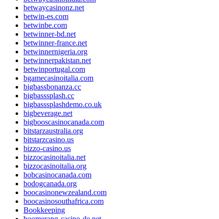
betwaycasinonz.net
betwin-es.com
betwinbe.com
betwinner-bd.net
betwinner-france.net
betwinnernigeria.org
betwinnerpakistan.net
betwinportugal.com
bgamecasinoitalia.com
bigbassbonanza.cc
bigbasssplash.cc
bigbasssplashdemo.co.uk
bigbeverage.net
bigbooscasinocanada.com
bitstarzaustralia.org
bitstarzcasino.us
bizzo-casino.us
bizzocasinoitalia.net
bizzocasinoitalia.org
bobcasinocanada.com
bodogcanada.org
boocasinonewzealand.com
boocasinosouthafrica.com
Bookkeeping
boomerang-casino-de.net