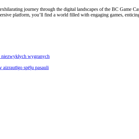
hilarating journey through the digital landscapes of the BC Game Cas
mersive platform, you’ll find a world filled with engaging games, entic
 i niezwykłych wygranych
v aizrautīgo spēļu pasauli