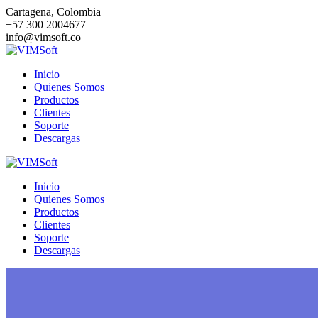
Saltar
Cartagena, Colombia
al
+57 300 2004677
contenido
info@vimsoft.co
Inicio
Quienes Somos
Productos
Clientes
Soporte
Descargas
Inicio
Quienes Somos
Productos
Clientes
Soporte
Descargas