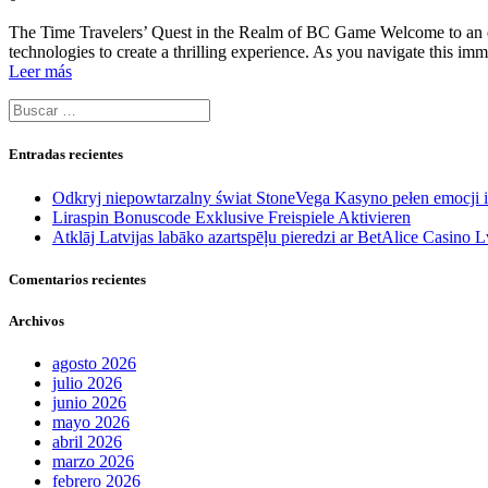
The Time Travelers’ Quest in the Realm of BC Game Welcome to an ex
technologies to create a thrilling experience. As you navigate this im
Leer más
Buscar:
Entradas recientes
Odkryj niepowtarzalny świat StoneVega Kasyno pełen emocji
Liraspin Bonuscode Exklusive Freispiele Aktivieren
Atklāj Latvijas labāko azartspēļu pieredzi ar BetAlice Casino L
Comentarios recientes
Archivos
agosto 2026
julio 2026
junio 2026
mayo 2026
abril 2026
marzo 2026
febrero 2026