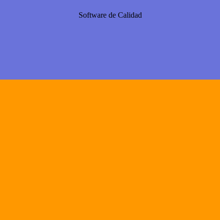
Software de Calidad