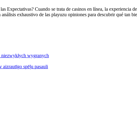
 Expectativas? Cuando se trata de casinos en línea, la experiencia del
un análisis exhaustivo de las playuzu opiniones para descubrir qué tan b
 i niezwykłych wygranych
v aizrautīgo spēļu pasauli