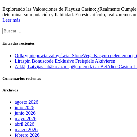
Explorando las Valoraciones de Playuzu Casino: ¿Realmente Cumple las
determinar su reputación y fiabilidad. En este artículo, realizaremos 
Leer más
Buscar:
Entradas recientes
Odkryj niepowtarzalny świat StoneVega Kasyno pełen emocji
Liraspin Bonuscode Exklusive Freispiele Aktivieren
Atklāj Latvijas labāko azartspēļu pieredzi ar BetAlice Casino L
Comentarios recientes
Archivos
agosto 2026
julio 2026
junio 2026
mayo 2026
abril 2026
marzo 2026
febrero 2026