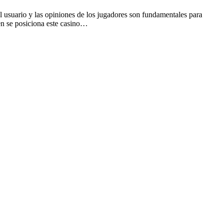
 usuario y las opiniones de los jugadores son fundamentales para
ien se posiciona este casino…