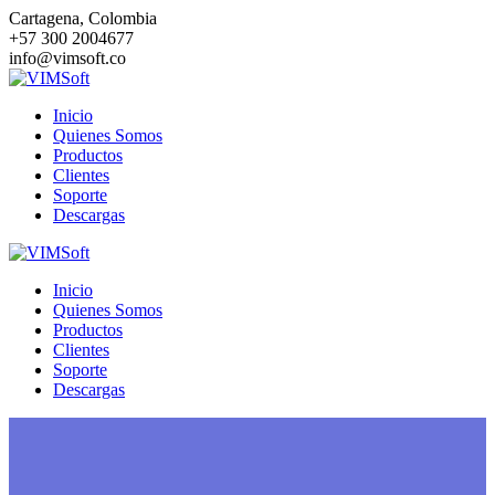
Saltar
Cartagena, Colombia
al
+57 300 2004677
contenido
info@vimsoft.co
Inicio
Quienes Somos
Productos
Clientes
Soporte
Descargas
Inicio
Quienes Somos
Productos
Clientes
Soporte
Descargas