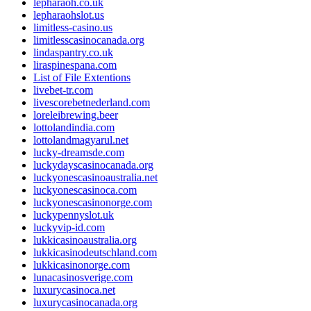
lepharaoh.co.uk
lepharaohslot.us
limitless-casino.us
limitlesscasinocanada.org
lindaspantry.co.uk
liraspinespana.com
List of File Extentions
livebet-tr.com
livescorebetnederland.com
loreleibrewing.beer
lottolandindia.com
lottolandmagyarul.net
lucky-dreamsde.com
luckydayscasinocanada.org
luckyonescasinoaustralia.net
luckyonescasinoca.com
luckyonescasinonorge.com
luckypennyslot.uk
luckyvip-id.com
lukkicasinoaustralia.org
lukkicasinodeutschland.com
lukkicasinonorge.com
lunacasinosverige.com
luxurycasinoca.net
luxurycasinocanada.org