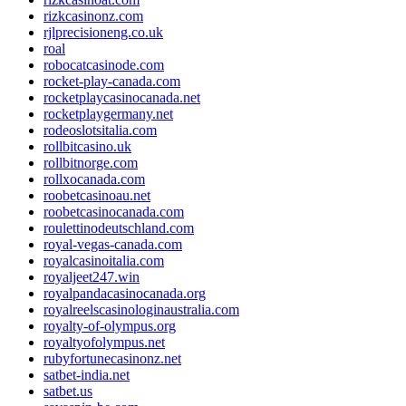
rizkcasinonz.com
rjlprecisioneng.co.uk
roal
robocatcasinode.com
rocket-play-canada.com
rocketplaycasinocanada.net
rocketplaygermany.net
rodeoslotsitalia.com
rollbitcasino.uk
rollbitnorge.com
rollxocanada.com
roobetcasinoau.net
roobetcasinocanada.com
roulettinodeutschland.com
royal-vegas-canada.com
royalcasinoitalia.com
royaljeet247.win
royalpandacasinocanada.org
royalreelscasinologinaustralia.com
royalty-of-olympus.org
royaltyofolympus.net
rubyfortunecasinonz.net
satbet-india.net
satbet.us