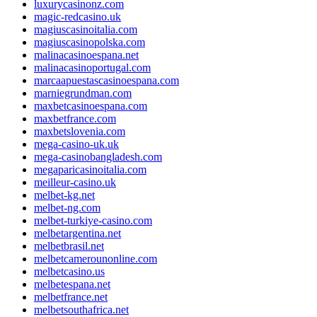
luxurycasinonz.com
magic-redcasino.uk
magiuscasinoitalia.com
magiuscasinopolska.com
malinacasinoespana.net
malinacasinoportugal.com
marcaapuestascasinoespana.com
marniegrundman.com
maxbetcasinoespana.com
maxbetfrance.com
maxbetslovenia.com
mega-casino-uk.uk
mega-casinobangladesh.com
megaparicasinoitalia.com
meilleur-casino.uk
melbet-kg.net
melbet-ng.com
melbet-turkiye-casino.com
melbetargentina.net
melbetbrasil.net
melbetcamerounonline.com
melbetcasino.us
melbetespana.net
melbetfrance.net
melbetsouthafrica.net