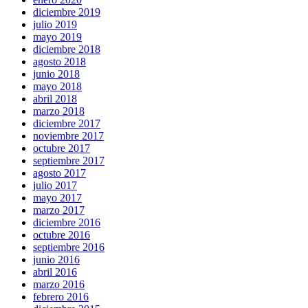
diciembre 2019
julio 2019
mayo 2019
diciembre 2018
agosto 2018
junio 2018
mayo 2018
abril 2018
marzo 2018
diciembre 2017
noviembre 2017
octubre 2017
septiembre 2017
agosto 2017
julio 2017
mayo 2017
marzo 2017
diciembre 2016
octubre 2016
septiembre 2016
junio 2016
abril 2016
marzo 2016
febrero 2016