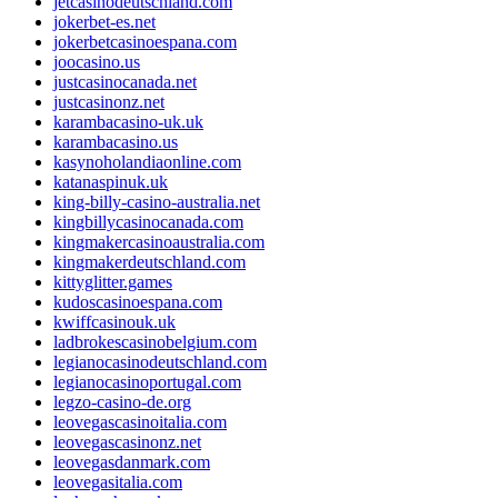
jetcasinodeutschland.com
jokerbet-es.net
jokerbetcasinoespana.com
joocasino.us
justcasinocanada.net
justcasinonz.net
karambacasino-uk.uk
karambacasino.us
kasynoholandiaonline.com
katanaspinuk.uk
king-billy-casino-australia.net
kingbillycasinocanada.com
kingmakercasinoaustralia.com
kingmakerdeutschland.com
kittyglitter.games
kudoscasinoespana.com
kwiffcasinouk.uk
ladbrokescasinobelgium.com
legianocasinodeutschland.com
legianocasinoportugal.com
legzo-casino-de.org
leovegascasinoitalia.com
leovegascasinonz.net
leovegasdanmark.com
leovegasitalia.com