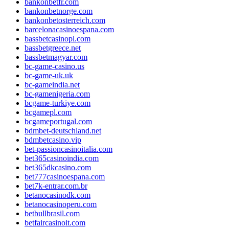
bankonbetfr.com
bankonbetnorge.com
bankonbetosterreich.com
barcelonacasinoespana.com
bassbetcasinopl.com
bassbetgreece.net
bassbetmagyar.com
bc-game-casino.us
bc-game-uk.uk
bc-gameindia.net
bc-gamenigeria.com
bcgame-turkiye.com
bcgamepl.com
bcgameportugal.com
bdmbet-deutschland.net
bdmbetcasino.vip
bet-passioncasinoitalia.com
bet365casinoindia.com
bet365dkcasino.com
bet777casinoespana.com
bet7k-entrar.com.br
betanocasinodk.com
betanocasinoperu.com
betbullbrasil.com
betfaircasinoit.com