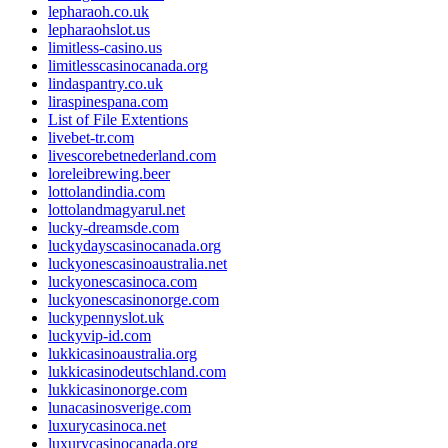
lepharaoh.co.uk
lepharaohslot.us
limitless-casino.us
limitlesscasinocanada.org
lindaspantry.co.uk
liraspinespana.com
List of File Extentions
livebet-tr.com
livescorebetnederland.com
loreleibrewing.beer
lottolandindia.com
lottolandmagyarul.net
lucky-dreamsde.com
luckydayscasinocanada.org
luckyonescasinoaustralia.net
luckyonescasinoca.com
luckyonescasinonorge.com
luckypennyslot.uk
luckyvip-id.com
lukkicasinoaustralia.org
lukkicasinodeutschland.com
lukkicasinonorge.com
lunacasinosverige.com
luxurycasinoca.net
luxurycasinocanada.org