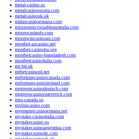
metal-casino.us
metalcasinosuomi.com
metalcasinouk.uk
midascasinoespana.com
missionuncrossableaustralia.com
monrocasinolv.com
moonwincasinoau.com
mostbet-azcasino.net
mostbet-casinohu.org
mostbetcasino-bangladesh.com
mostbetcasinoitalia.com
mr-bit.uk
mrbetcasinopl.net
mrfortunecasinocanada.com
mrfortunecasinoireland.com
mrgreencasinodeutsch.com
mrgreencasinoosterreich.com
mrq-canada.us
mxfuncasino.com
myempirecasinoespana.net
mystake-casinoitalia.com
mystakecasino.us
mystakecasinoargentina.com
mystakecasinode.com
mystakecasinouk.uk