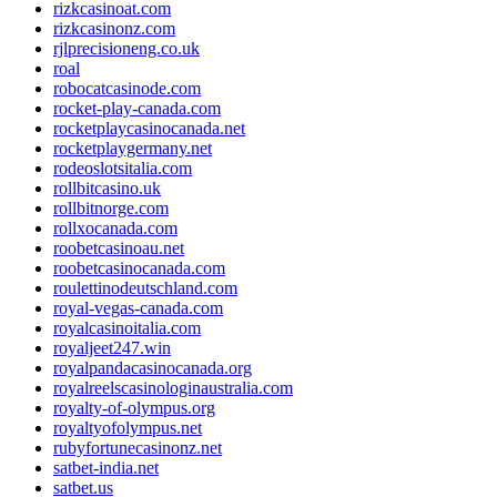
rizkcasinoat.com
rizkcasinonz.com
rjlprecisioneng.co.uk
roal
robocatcasinode.com
rocket-play-canada.com
rocketplaycasinocanada.net
rocketplaygermany.net
rodeoslotsitalia.com
rollbitcasino.uk
rollbitnorge.com
rollxocanada.com
roobetcasinoau.net
roobetcasinocanada.com
roulettinodeutschland.com
royal-vegas-canada.com
royalcasinoitalia.com
royaljeet247.win
royalpandacasinocanada.org
royalreelscasinologinaustralia.com
royalty-of-olympus.org
royaltyofolympus.net
rubyfortunecasinonz.net
satbet-india.net
satbet.us