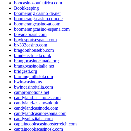
boocasinosouthafrica.com
Bookkeeping
boomerang-casino-de.net
boomerang-casino.com.de
boomerangcasino-at.com
boomerangcasino-espana.com
bovadabrasil.com
boylesportsespana.com
br-333casino.com
bragdonhousebb.com
braidelectrical.co.uk
brangocasinocanada.org
brangocasinoitalia.net
bridgestl.org
burningchillislot.com
bwin-casino.us
bwincasinoitalia.com
campromotions.net
candyland-casino-es.com
candyland-casino-uk.uk
candylandcasinode.com
candylandcasinoespana.com
candyspinzitalia.com
captaincookscasinoosterreich.com
captaincookscasinosk.com