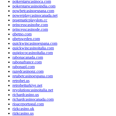
pokerstarscasinoca.com
pokerstarscasinoindia.com
powbetcasinoespana.com
powerplaycasinocanada.net
pragmaticplayslots.cc
princesscasinobe.com
princesscasinode.com
qbetno.com
qbetsweden.com
quickwincasinoespana.com
quickwincasinoitalia.com
quigiococasinoitalia.com
rabonacanada.com
rabonafrance.com
rabonapl.com
razedcasinonz.com
retabetcasinoespana.com
retrobet.us
retrobetturkiye.net
revolutioncasinoitalia.net
richardcasino.us
richardcasinocanada.com
rioaceportugal.com
rizkcasino.uk
rizkcasino.us