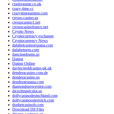
crashxgame.co.uk
crazy-time.cc
crazytimegaming.com
cresus-casino.us
cresuscasino1.net
cresuscasinofrance.net
Crypto News
Cryptocurrency exchange
Cryptocurrency News
dafabetcasinoespana.com
dafabetperu.com
dancingdrums.us
Dating
Dating Online
davincigoldcasino-uk.uk
denderacasino.com.de
denderacasino.us
denderaespana.com
diamondspowerslot.com
diceofmagicslot.us
dollycasinodeutschland.com
dollycasinoosterreich.com
donbetcasinofr.com
Download Dll Files
dreams-casinous.us