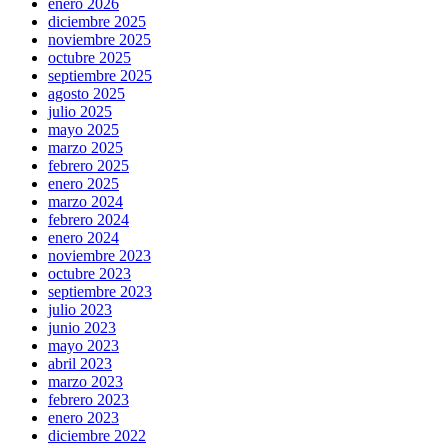
enero 2026
diciembre 2025
noviembre 2025
octubre 2025
septiembre 2025
agosto 2025
julio 2025
mayo 2025
marzo 2025
febrero 2025
enero 2025
marzo 2024
febrero 2024
enero 2024
noviembre 2023
octubre 2023
septiembre 2023
julio 2023
junio 2023
mayo 2023
abril 2023
marzo 2023
febrero 2023
enero 2023
diciembre 2022