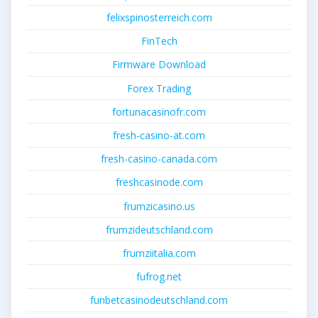
felixspinosterreich.com
FinTech
Firmware Download
Forex Trading
fortunacasinofr.com
fresh-casino-at.com
fresh-casino-canada.com
freshcasinode.com
frumzicasino.us
frumzideutschland.com
frumziitalia.com
fufrog.net
funbetcasinodeutschland.com