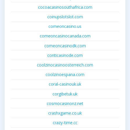
cocoacasinosouthafrica.com
coinupslotslot.com
comeoncasino.us
comeoncasinocanada.com
comeoncasinodk.com
conticasinode.com
coolzinocasinoosterreich.com
coolzinoespana.com
coral-casinouk.uk
corgibetuk.uk
cosmocasinonz.net
crashxgame.co.uk
crazy-time.cc