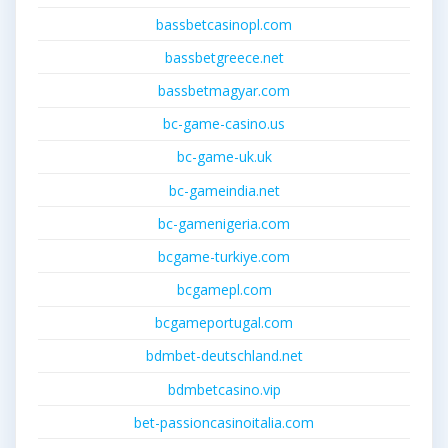
bassbetcasinopl.com
bassbetgreece.net
bassbetmagyar.com
bc-game-casino.us
bc-game-uk.uk
bc-gameindia.net
bc-gamenigeria.com
bcgame-turkiye.com
bcgamepl.com
bcgameportugal.com
bdmbet-deutschland.net
bdmbetcasino.vip
bet-passioncasinoitalia.com