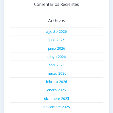
Comentarios Recientes
Archivos
agosto 2026
julio 2026
junio 2026
mayo 2026
abril 2026
marzo 2026
febrero 2026
enero 2026
diciembre 2025
noviembre 2025