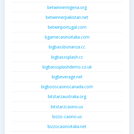
betwinnernigeria.org
betwinnerpakistan.net
betwinportugal.com
bgamecasinoitalia.com
bigbassbonanza.cc
bigbasssplash.cc
bigbasssplashdemo.co.uk
bigbeverage.net
bigbooscasinocanada.com
bitstarzaustralia.org
bitstarzcasino.us
bizzo-casino.us
bizzocasinoitalia.net