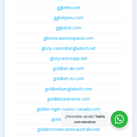
ggbethu.net
ggbetperu.com
ggbetsk.com
gibsoncasinoespana.com
glory-casinobangladesh.net
glorycasinoapp.win
goldbet-de.com
goldbet-es.com
goldbetbangladesh.com
goldblitzextreme.com
golden-tiger-casino-canada.com
¿Necesitas ayuda?
habla
goldenbetde.com
con nosotros
goldencrowncasinoaustralia.net