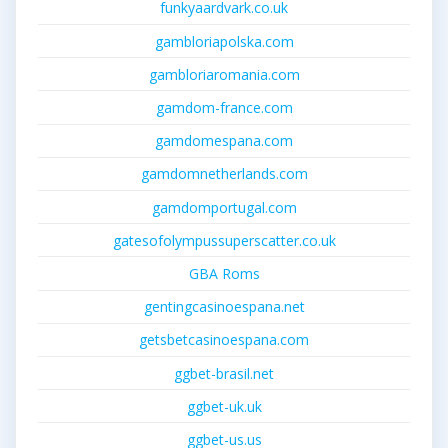
funkyaardvark.co.uk
gambloriapolska.com
gambloriaromania.com
gamdom-france.com
gamdomespana.com
gamdomnetherlands.com
gamdomportugal.com
gatesofolympussuperscatter.co.uk
GBA Roms
gentingcasinoespana.net
getsbetcasinoespana.com
ggbet-brasil.net
ggbet-uk.uk
ggbet-us.us