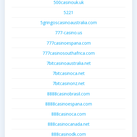
500casinouk.uk
5221
5gringoscasinoaustralia.com
777-casino.us
777casinoespana.com
777casinosouthafrica.com
7bitcasinoaustralia.net
7bitcasinoca.net
7bitcasinonz.net
8888casinobrasil.com
8888casinoespana.com
888casinoca.com
888casinocanada.net
888casinodk.com