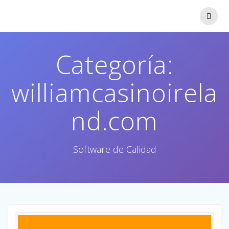
Saltar
al
contenido
Categoría:
williamcasinoirela
nd.com
Software de Calidad