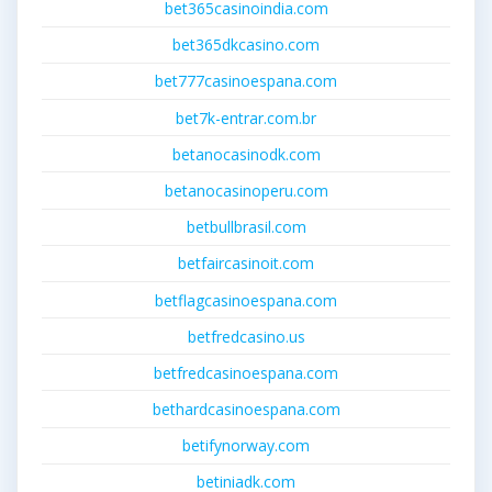
bet365casinoindia.com
bet365dkcasino.com
bet777casinoespana.com
bet7k-entrar.com.br
betanocasinodk.com
betanocasinoperu.com
betbullbrasil.com
betfaircasinoit.com
betflagcasinoespana.com
betfredcasino.us
betfredcasinoespana.com
bethardcasinoespana.com
betifynorway.com
betiniadk.com