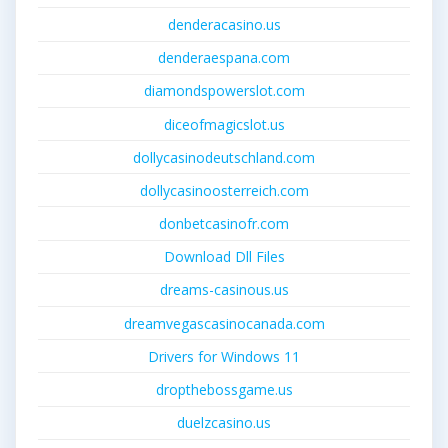
denderacasino.us
denderaespana.com
diamondspowerslot.com
diceofmagicslot.us
dollycasinodeutschland.com
dollycasinoosterreich.com
donbetcasinofr.com
Download Dll Files
dreams-casinous.us
dreamvegascasinocanada.com
Drivers for Windows 11
dropthebossgame.us
duelzcasino.us