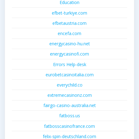
Education
efbet-turkiye.com
efbetaustria.com
encefa.com
energycasino-hu.net
energycasinofi.com
Errors Help-desk
eurobetcasinoitalia.com
everychild.co
extremecasinonz.com
fairgo-casino-australia.net
fatboss.us
fatbosscasinofrance.com
felix-spin-deutschland.com