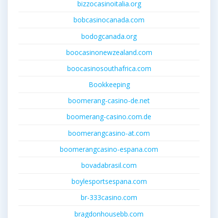
bizzocasinoitalia.org
bobcasinocanada.com
bodogcanada.org
boocasinonewzealand.com
boocasinosouthafrica.com
Bookkeeping
boomerang-casino-de.net
boomerang-casino.com.de
boomerangcasino-at.com
boomerangcasino-espana.com
bovadabrasil.com
boylesportsespana.com
br-333casino.com
bragdonhousebb.com