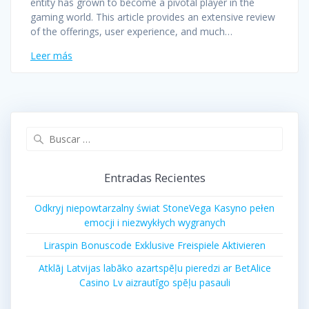
entity has grown to become a pivotal player in the
gaming world. This article provides an extensive review
of the offerings, user experience, and much…
Leer más
Buscar:
Entradas Recientes
Odkryj niepowtarzalny świat StoneVega Kasyno pełen
emocji i niezwykłych wygranych
Liraspin Bonuscode Exklusive Freispiele Aktivieren
Atklāj Latvijas labāko azartspēļu pieredzi ar BetAlice
Casino Lv aizrautīgo spēļu pasauli