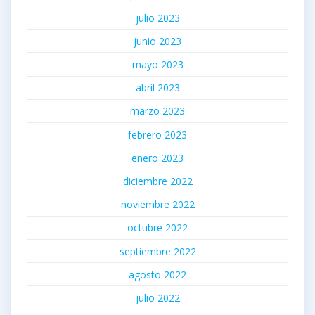
julio 2023
junio 2023
mayo 2023
abril 2023
marzo 2023
febrero 2023
enero 2023
diciembre 2022
noviembre 2022
octubre 2022
septiembre 2022
agosto 2022
julio 2022