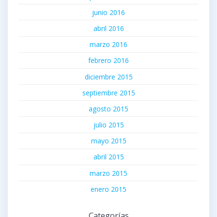
junio 2016
abril 2016
marzo 2016
febrero 2016
diciembre 2015
septiembre 2015
agosto 2015
julio 2015
mayo 2015
abril 2015
marzo 2015
enero 2015
Categorías