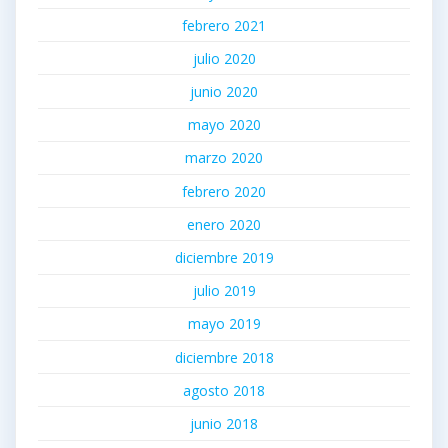
febrero 2021
julio 2020
junio 2020
mayo 2020
marzo 2020
febrero 2020
enero 2020
diciembre 2019
julio 2019
mayo 2019
diciembre 2018
agosto 2018
junio 2018