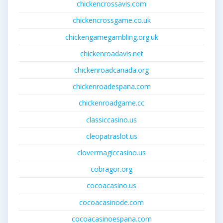
chickencrossavis.com
chickencrossgame.co.uk
chickengamegambling.org.uk
chickenroadavis.net
chickenroadcanada.org
chickenroadespana.com
chickenroadgame.cc
classiccasino.us
cleopatraslot.us
clovermagiccasino.us
cobragor.org
cocoacasino.us
cocoacasinode.com
cocoacasinoespana.com