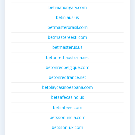
betiniahungary.com
betiniaus.us
betmasterbrasil.com
betmastereesti.com
betmasterus.us
betonred-australia.net
betonredbelgique.com
betonredfrance.net
betplaycasinoespana.com
betsafecasino.us
betsafeee.com
betsson-india.com
betsson-uk.com