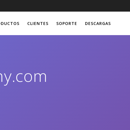
ODUCTOS
CLIENTES
SOPORTE
DESCARGAS
ny.com