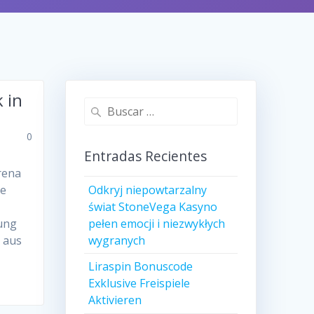
 in
Buscar:
0
Entradas Recientes
arena
Odkryj niepowtarzalny
ie
świat StoneVega Kasyno
pełen emocji i niezwykłych
rung
wygranych
 aus
Liraspin Bonuscode
Exklusive Freispiele
Aktivieren