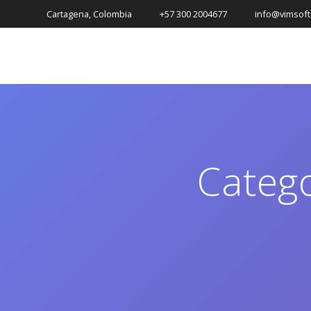
Saltar
Cartagena, Colombia
+57 300 2004677
info@vimsoft
al
contenido
Categ