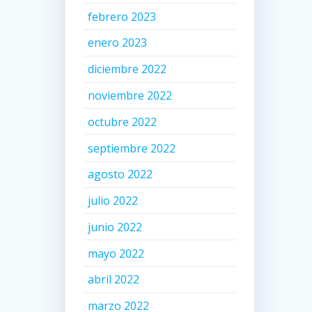
febrero 2023
enero 2023
diciembre 2022
noviembre 2022
octubre 2022
septiembre 2022
agosto 2022
julio 2022
junio 2022
mayo 2022
abril 2022
marzo 2022