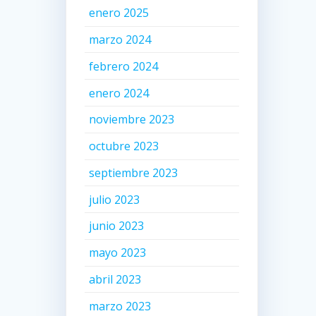
enero 2025
marzo 2024
febrero 2024
enero 2024
noviembre 2023
octubre 2023
septiembre 2023
julio 2023
junio 2023
mayo 2023
abril 2023
marzo 2023