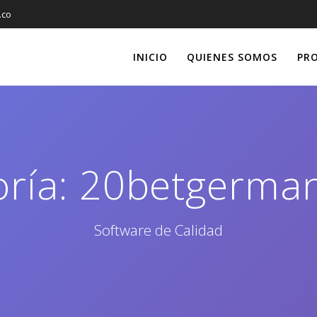
.co
INICIO
QUIENES SOMOS
PR
oría:
20betgerma
Software de Calidad