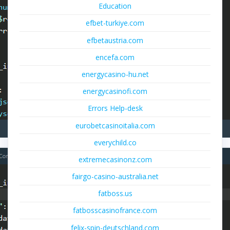
Education
efbet-turkiye.com
efbetaustria.com
encefa.com
energycasino-hu.net
energycasinofi.com
Errors Help-desk
eurobetcasinoitalia.com
everychild.co
extremecasinonz.com
fairgo-casino-australia.net
fatboss.us
fatbosscasinofrance.com
felix-spin-deutschland.com