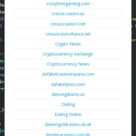
crazytimegaming.com
cresus-casino.us
cresuscasino1.net
cresuscasinofrance.net
Crypto News
Cryptocurrency exchange
Cryptocurrency News
dafabetcasinoespana.com
dafabetperu.com
dancingdrums.us
Dating
Dating Online
davincigoldcasino-uk.uk
denderacasino.com.de