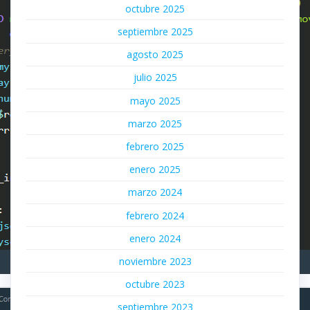
octubre 2025
septiembre 2025
agosto 2025
julio 2025
mayo 2025
marzo 2025
febrero 2025
enero 2025
marzo 2024
febrero 2024
enero 2024
noviembre 2023
octubre 2023
septiembre 2023