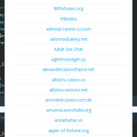
88fortunes.org
99brides
admiral-casino-cz.com
adonnasbakery.net
Adult Sex Chat
agentnowager.us
alexandercasinofrance.net
allslots-casino.us
allslotscasinonz.net
amonbetcasino.com.de
amunracasinoitalia.org
andarbahar.us
apple-of-fortune.org