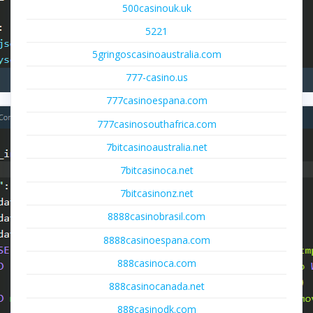
500casinouk.uk
5221
5gringoscasinoaustralia.com
777-casino.us
777casinoespana.com
777casinosouthafrica.com
7bitcasinoaustralia.net
7bitcasinoca.net
7bitcasinonz.net
8888casinobrasil.com
8888casinoespana.com
888casinoca.com
888casinocanada.net
888casinodk.com