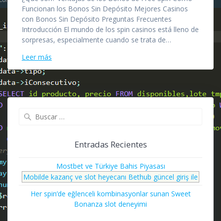
Funcionan los Bonos Sin Depósito Mejores Casinos
con Bonos Sin Depósito Preguntas Frecuentes
Introducción El mundo de los spin casinos está lleno de
sorpresas, especialmente cuando se trata de…
Leer más
Buscar:
Entradas Recientes
Mostbet ve Türkiye Bahis Piyasası
Mobilde kazanç ve slot heyecanı Bethub güncel giriş ile
Her spin’de eğlenceli kombinasyonlar sunan Sweet
Bonanza slot deneyimi