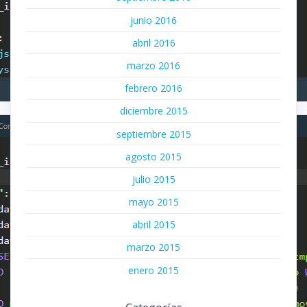
junio 2016
abril 2016
marzo 2016
febrero 2016
diciembre 2015
septiembre 2015
agosto 2015
julio 2015
mayo 2015
abril 2015
marzo 2015
enero 2015