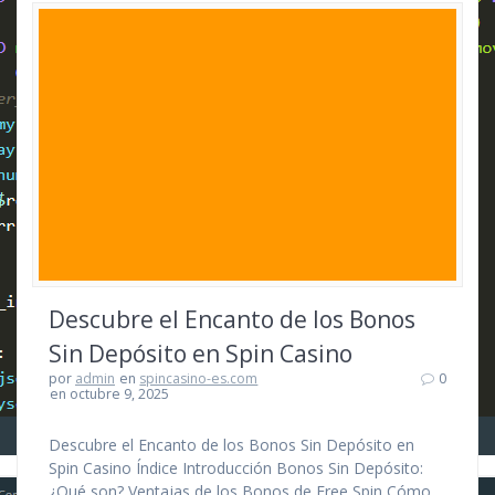
Descubre el Encanto de los Bonos
Sin Depósito en Spin Casino
por
admin
en
spincasino-es.com
0
en octubre 9, 2025
Descubre el Encanto de los Bonos Sin Depósito en
Spin Casino Índice Introducción Bonos Sin Depósito:
¿Qué son? Ventajas de los Bonos de Free Spin Cómo