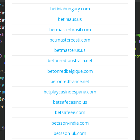
betiniahungary.com
betiniaus.us
betmasterbrasil.com
betmastereesti.com
betmasterus.us
betonred-australia.net
betonredbelgique.com
betonredfrance.net
betplaycasinoespana.com
betsafecasino.us
betsafeee.com
betsson-india.com
betsson-uk.com