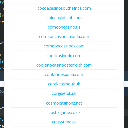
cocoacasinosouthafrica.com
coinupslotslot.com
comeoncasino.us
comeoncasinocanada.com
comeoncasinodk.com
conticasinode.com
coolzinocasinoosterreich.com
coolzinoespana.com
coral-casinouk.uk
corgibetuk.uk
cosmocasinonz.net
crashxgame.co.uk
crazy-time.cc