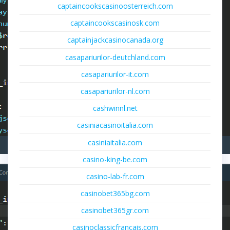
captaincookscasinoosterreich.com
captaincookscasinosk.com
captainjackcasinocanada.org
casapariurilor-deutchland.com
casapariurilor-it.com
casapariurilor-nl.com
cashwinnl.net
casiniacasinoitalia.com
casiniaitalia.com
casino-king-be.com
casino-lab-fr.com
casinobet365bg.com
casinobet365gr.com
casinoclassicfrancais.com