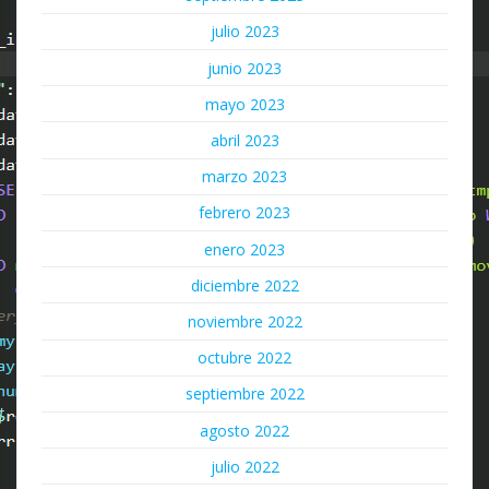
julio 2023
junio 2023
mayo 2023
abril 2023
marzo 2023
febrero 2023
enero 2023
diciembre 2022
noviembre 2022
octubre 2022
septiembre 2022
agosto 2022
julio 2022