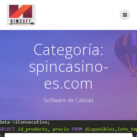
Saltar
al
contenido
Categoría:
spincasino-
es.com
Software de Calidad