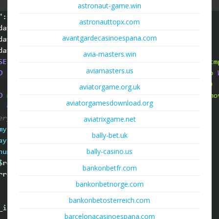
astronaut-game.win
astronauttopx.com
avantgardecasinoespana.com
avia-masters.win
aviamasters.us
aviatorgame.org.uk
aviatorgamesdownload.org
aviatrixgame.net
bally-bet.uk
bally-casino.us
bankonbetfr.com
bankonbetnorge.com
bankonbetosterreich.com
barcelonacasinoespana.com