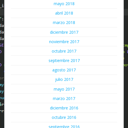
mayo 2018
abril 2018
marzo 2018
diciembre 2017
noviembre 2017
octubre 2017
septiembre 2017
agosto 2017
julio 2017
mayo 2017
marzo 2017
diciembre 2016
octubre 2016
septiembre 2016