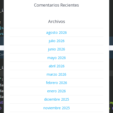
Comentarios Recientes
Archivos
agosto 2026
julio 2026
junio 2026
mayo 2026
abril 2026
marzo 2026
febrero 2026
enero 2026
diciembre 2025
noviembre 2025