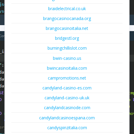
braidelectrical.co.uk
brangocasinocanada.org
brangocasinoitalia.net
bridgestl.org
burningchillislot.com
bwin-casino.us
bwincasinoitalia.com
campromotions.net
candyland-casino-es.com
candyland-casino-uk.uk
candylandcasinode.com
candylandcasinoespana.com
candyspinzitalia.com