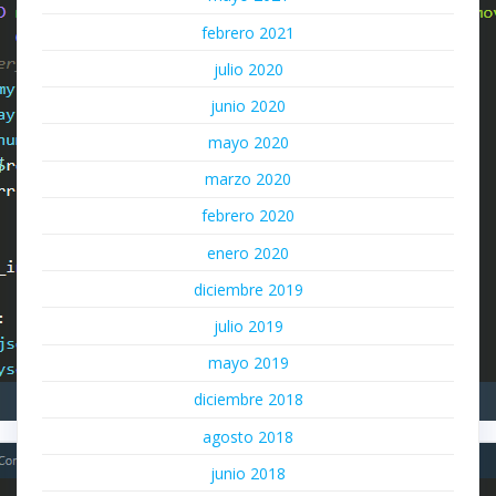
febrero 2021
julio 2020
junio 2020
mayo 2020
marzo 2020
febrero 2020
enero 2020
diciembre 2019
julio 2019
mayo 2019
diciembre 2018
agosto 2018
junio 2018