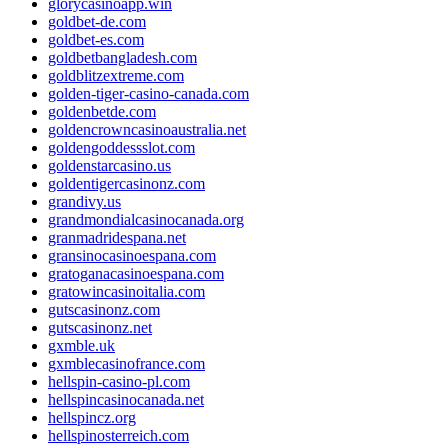
glorycasinoapp.win
goldbet-de.com
goldbet-es.com
goldbetbangladesh.com
goldblitzextreme.com
golden-tiger-casino-canada.com
goldenbetde.com
goldencrowncasinoaustralia.net
goldengoddessslot.com
goldenstarcasino.us
goldentigercasinonz.com
grandivy.us
grandmondialcasinocanada.org
granmadridespana.net
gransinocasinoespana.com
gratoganacasinoespana.com
gratowincasinoitalia.com
gutscasinonz.com
gutscasinonz.net
gxmble.uk
gxmblecasinofrance.com
hellspin-casino-pl.com
hellspincasinocanada.net
hellspincz.org
hellspinosterreich.com