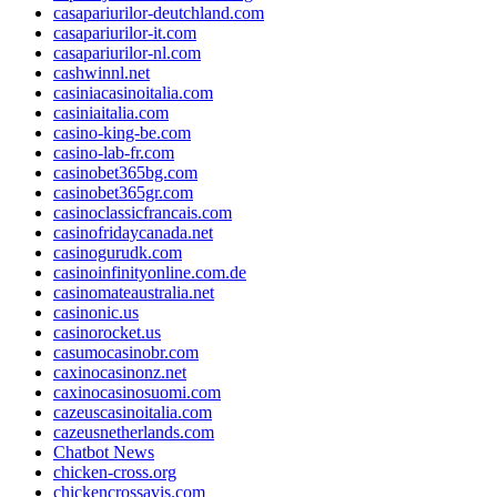
casapariurilor-deutchland.com
casapariurilor-it.com
casapariurilor-nl.com
cashwinnl.net
casiniacasinoitalia.com
casiniaitalia.com
casino-king-be.com
casino-lab-fr.com
casinobet365bg.com
casinobet365gr.com
casinoclassicfrancais.com
casinofridaycanada.net
casinogurudk.com
casinoinfinityonline.com.de
casinomateaustralia.net
casinonic.us
casinorocket.us
casumocasinobr.com
caxinocasinonz.net
caxinocasinosuomi.com
cazeuscasinoitalia.com
cazeusnetherlands.com
Chatbot News
chicken-cross.org
chickencrossavis.com