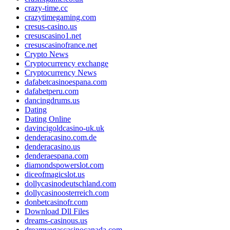
crazy-time.cc
crazytimegaming.com
cresus-casino.us
cresuscasino1.net
cresuscasinofrance.net
Crypto News
Cryptocurrency exchange
Cryptocurrency News
dafabetcasinoespana.com
dafabetperu.com
dancingdrums.us
Dating
Dating Online
davincigoldcasino-uk.uk
denderacasino.com.de
denderacasino.us
denderaespana.com
diamondspowerslot.com
diceofmagicslot.us
dollycasinodeutschland.com
dollycasinoosterreich.com
donbetcasinofr.com
Download Dll Files
dreams-casinous.us
dreamvegascasinocanada.com