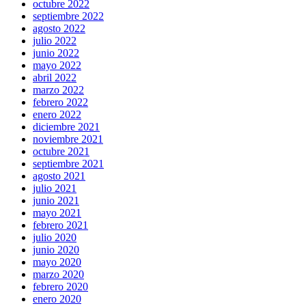
octubre 2022
septiembre 2022
agosto 2022
julio 2022
junio 2022
mayo 2022
abril 2022
marzo 2022
febrero 2022
enero 2022
diciembre 2021
noviembre 2021
octubre 2021
septiembre 2021
agosto 2021
julio 2021
junio 2021
mayo 2021
febrero 2021
julio 2020
junio 2020
mayo 2020
marzo 2020
febrero 2020
enero 2020