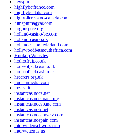
heyspin.us
highflybetfrance.com
highflybetitalia.com
highrollercasino-canada.com
hitnspinmagyar.com
hoghospice.org
holland-casino-be.com
holland-casino.uk
hollandcasinonederland.com
hollywoodbetssouthafrica.com
Hookup Websites
hothotfruit.co.uk
houseofjackcasino.uk
houseofjackcasino.us
hrcarers.org.uk
hudsunmedia.com
imvest.it
instantcasinoca.net
instantcasinocanada.org
instantcasinoespana.com
instantcasinofr.net
instantcasinoschweiz.com
instantcasinospain.com
interwettenschweiz.com
interwettenus.us