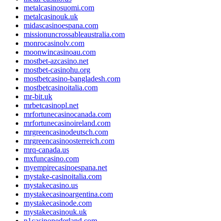
metalcasinosuomi.com
metalcasinouk.uk
midascasinoespana.com
missionuncrossableaustralia.com
monrocasinolv.com
moonwincasinoau.com
mostbet-azcasino.net
mostbet-casinohu.org
mostbetcasino-bangladesh.com
mostbetcasinoitalia.com
mr-bit.uk
mrbetcasinopl.net
mrfortunecasinocanada.com
mrfortunecasinoireland.com
mrgreencasinodeutsch.com
mrgreencasinoosterreich.com
mrq-canada.us
mxfuncasino.com
myempirecasinoespana.net
mystake-casinoitalia.com
mystakecasino.us
mystakecasinoargentina.com
mystakecasinode.com
mystakecasinouk.uk
n1casinonederland.com