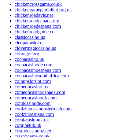
chickencrossgame.co.uk
chickengamegambling.org.uk
chickenroadavis.net
chickenroadcanada.org
chickenroadespana.com
chickenroadgame.cc
classiccasino.us
cleopatraslot.us
clovermagiccasino.us
cobragor.org
cocoacasino.us
cocoacasinode.com
cocoacasinoespana.com
cocoacasinosouthafrica.com
coinupslotslot.com
comeoncasino.us
comeoncasinocanada.com
comeoncasinodk.com
conticasinode.com
coolzinocasinoosterreich.com
coolzinoespana.com
coral-casinouk.uk
corgibetuk.uk
cosmocasinonz.net
crashxgame.co.uk