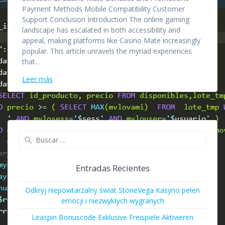
Payment Methods Mobile Compatibility Customer
Support Conclusion Introduction The online gaming
landscape has escalated in both accessibility and
appeal, making platforms like Casino Mate increasingly
popular. This article unravels the myriad experiences
that…
Leer más
Buscar:
Entradas Recientes
Odkryj niepowtarzalny świat StoneVega Kasyno pełen
emocji i niezwykłych wygranych
Liraspin Bonuscode Exklusive Freispiele Aktivieren