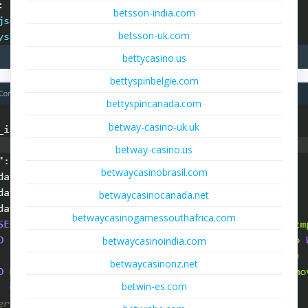
betsson-india.com
betsson-uk.com
bettycasino.us
bettyspinbelgie.com
bettyspincanada.com
betway-casino-uk.uk
betway-casino.us
betwaycasinobrasil.com
betwaycasinocanada.net
betwaycasinogamessouthafrica.com
betwaycasinoindia.com
betwaycasinonz.net
betwin-es.com