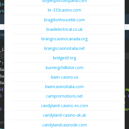
boylesportsespana.com
br-333casino.com
bragdonhousebb.com
braidelectrical.co.uk
brangocasinocanada.org
brangocasinoitalia.net
bridgestl.org
burningchillislot.com
bwin-casino.us
bwincasinoitalia.com
campromotions.net
candyland-casino-es.com
candyland-casino-uk.uk
candylandcasinode.com