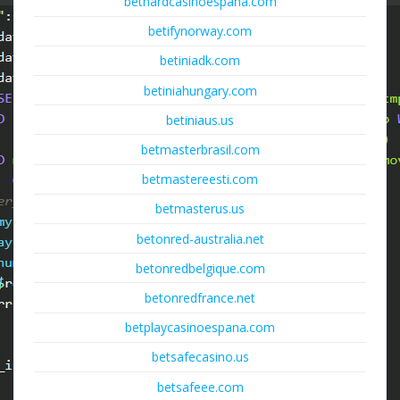
bethardcasinoespana.com
betifynorway.com
betiniadk.com
betiniahungary.com
betiniaus.us
betmasterbrasil.com
betmastereesti.com
betmasterus.us
betonred-australia.net
betonredbelgique.com
betonredfrance.net
betplaycasinoespana.com
betsafecasino.us
betsafeee.com