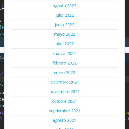
agosto 2022
julio 2022
junio 2022
mayo 2022
abril 2022
marzo 2022
febrero 2022
enero 2022
diciembre 2021
noviembre 2021
octubre 2021
septiembre 2021
agosto 2021