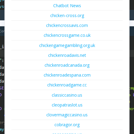
Chatbot News
chicken-cross.org
chickencrossavis.com
chickencrossgame.co.uk
chickengamegambling.org.uk
chickenroadavis.net
chickenroadcanada.org
chickenroadespana.com
chickenroadgame.cc
classiccasino.us
cleopatraslot.us
clovermagiccasino.us
cobragor.org