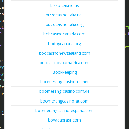
bizzo-casino.us
bizzocasinoitalia.net
bizzocasinoitalia.org
bobcasinocanada.com
bodogcanada.org
boocasinonewzealand.com
boocasinosouthafrica.com
Bookkeeping
boomerang-casino-de.net
boomerang-casino.com.de
boomerangcasino-at.com
boomerangcasino-espana.com
bovadabrasil.com