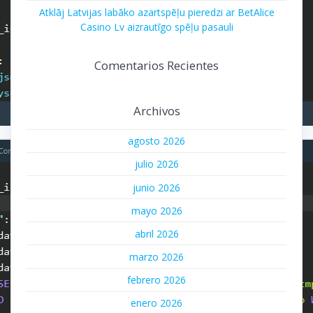
Atklāj Latvijas labāko azartspēļu pieredzi ar BetAlice
Casino Lv aizrautīgo spēļu pasauli
Comentarios Recientes
Archivos
agosto 2026
julio 2026
junio 2026
mayo 2026
abril 2026
marzo 2026
febrero 2026
enero 2026