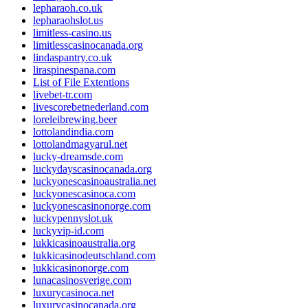
lepharaoh.co.uk
lepharaohslot.us
limitless-casino.us
limitlesscasinocanada.org
lindaspantry.co.uk
liraspinespana.com
List of File Extentions
livebet-tr.com
livescorebetnederland.com
loreleibrewing.beer
lottolandindia.com
lottolandmagyarul.net
lucky-dreamsde.com
luckydayscasinocanada.org
luckyonescasinoaustralia.net
luckyonescasinoca.com
luckyonescasinonorge.com
luckypennyslot.uk
luckyvip-id.com
lukkicasinoaustralia.org
lukkicasinodeutschland.com
lukkicasinonorge.com
lunacasinosverige.com
luxurycasinoca.net
luxurycasinocanada.org