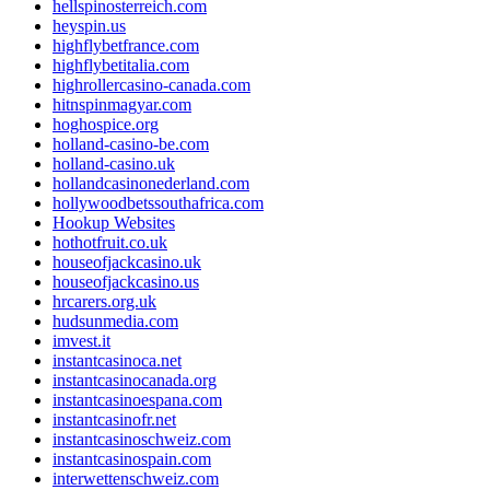
hellspinosterreich.com
heyspin.us
highflybetfrance.com
highflybetitalia.com
highrollercasino-canada.com
hitnspinmagyar.com
hoghospice.org
holland-casino-be.com
holland-casino.uk
hollandcasinonederland.com
hollywoodbetssouthafrica.com
Hookup Websites
hothotfruit.co.uk
houseofjackcasino.uk
houseofjackcasino.us
hrcarers.org.uk
hudsunmedia.com
imvest.it
instantcasinoca.net
instantcasinocanada.org
instantcasinoespana.com
instantcasinofr.net
instantcasinoschweiz.com
instantcasinospain.com
interwettenschweiz.com