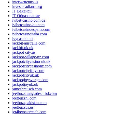
interwettenus.us
investacadiana.org
IT Вакансії
IT Образование
ivibet-casino.com.de
ivibetcasino-hu.com
ivibetcasinoespana.com
ivibetcasinoitalia.com
ivycasino.net
jackbit-australia.com
jackbit-uk.uk
jackpot-city.us
jackpot-village-nz.com
jackpotcitycasino-uk.uk
jackpotcitycasinonz.com
jackpotcityitaly.com
jackpotcityuk.uk
jackpotjoysverige.com
jackpotjoyuk.uk
jamesbrausch.com
jeetbuzzbangladesh-bd.com
jeetbuzznl.com
jeetbuzzpakistan.com
jeetbuzzus.us
jet4betosterreich.com