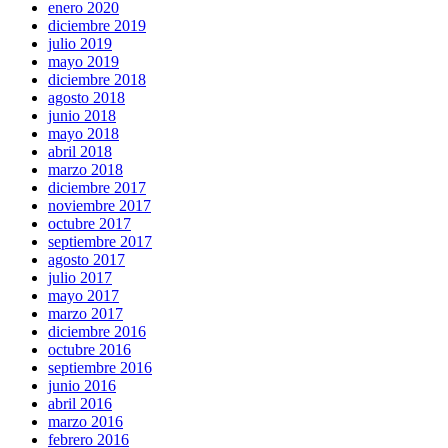
enero 2020
diciembre 2019
julio 2019
mayo 2019
diciembre 2018
agosto 2018
junio 2018
mayo 2018
abril 2018
marzo 2018
diciembre 2017
noviembre 2017
octubre 2017
septiembre 2017
agosto 2017
julio 2017
mayo 2017
marzo 2017
diciembre 2016
octubre 2016
septiembre 2016
junio 2016
abril 2016
marzo 2016
febrero 2016