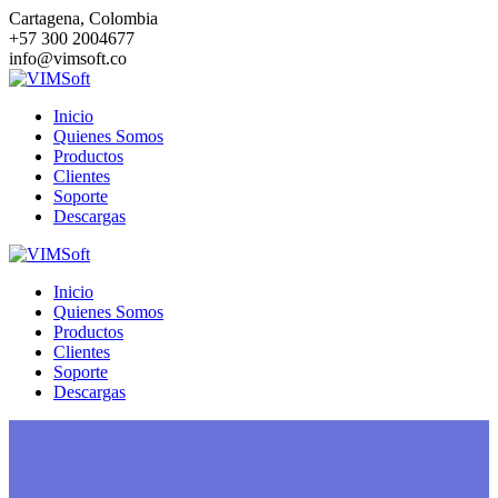
Saltar
Cartagena, Colombia
al
+57 300 2004677
contenido
info@vimsoft.co
Inicio
Quienes Somos
Productos
Clientes
Soporte
Descargas
Inicio
Quienes Somos
Productos
Clientes
Soporte
Descargas