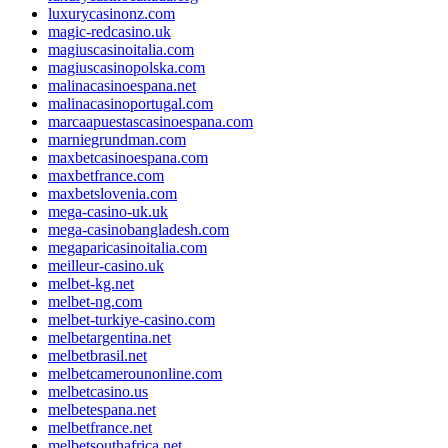
luxurycasinonz.com
magic-redcasino.uk
magiuscasinoitalia.com
magiuscasinopolska.com
malinacasinoespana.net
malinacasinoportugal.com
marcaapuestascasinoespana.com
marniegrundman.com
maxbetcasinoespana.com
maxbetfrance.com
maxbetslovenia.com
mega-casino-uk.uk
mega-casinobangladesh.com
megaparicasinoitalia.com
meilleur-casino.uk
melbet-kg.net
melbet-ng.com
melbet-turkiye-casino.com
melbetargentina.net
melbetbrasil.net
melbetcamerounonline.com
melbetcasino.us
melbetespana.net
melbetfrance.net
melbetsouthafrica.net