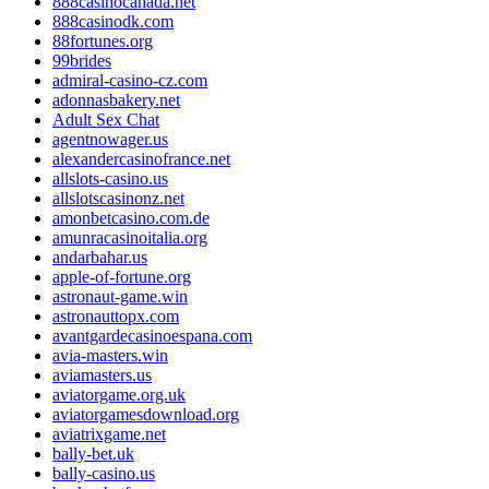
888casinocanada.net
888casinodk.com
88fortunes.org
99brides
admiral-casino-cz.com
adonnasbakery.net
Adult Sex Chat
agentnowager.us
alexandercasinofrance.net
allslots-casino.us
allslotscasinonz.net
amonbetcasino.com.de
amunracasinoitalia.org
andarbahar.us
apple-of-fortune.org
astronaut-game.win
astronauttopx.com
avantgardecasinoespana.com
avia-masters.win
aviamasters.us
aviatorgame.org.uk
aviatorgamesdownload.org
aviatrixgame.net
bally-bet.uk
bally-casino.us