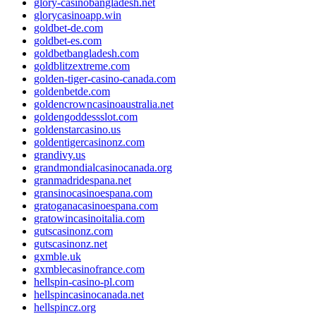
glory-casinobangladesh.net
glorycasinoapp.win
goldbet-de.com
goldbet-es.com
goldbetbangladesh.com
goldblitzextreme.com
golden-tiger-casino-canada.com
goldenbetde.com
goldencrowncasinoaustralia.net
goldengoddessslot.com
goldenstarcasino.us
goldentigercasinonz.com
grandivy.us
grandmondialcasinocanada.org
granmadridespana.net
gransinocasinoespana.com
gratoganacasinoespana.com
gratowincasinoitalia.com
gutscasinonz.com
gutscasinonz.net
gxmble.uk
gxmblecasinofrance.com
hellspin-casino-pl.com
hellspincasinocanada.net
hellspincz.org