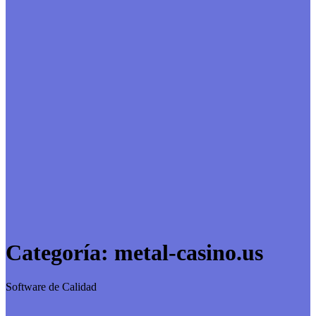
Categoría:
metal-casino.us
Software de Calidad