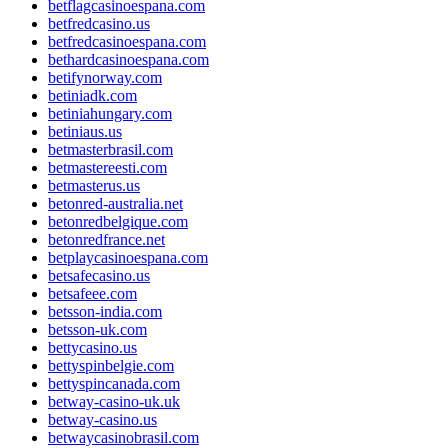
betflagcasinoespana.com
betfredcasino.us
betfredcasinoespana.com
bethardcasinoespana.com
betifynorway.com
betiniadk.com
betiniahungary.com
betiniaus.us
betmasterbrasil.com
betmastereesti.com
betmasterus.us
betonred-australia.net
betonredbelgique.com
betonredfrance.net
betplaycasinoespana.com
betsafecasino.us
betsafeee.com
betsson-india.com
betsson-uk.com
bettycasino.us
bettyspinbelgie.com
bettyspincanada.com
betway-casino-uk.uk
betway-casino.us
betwaycasinobrasil.com