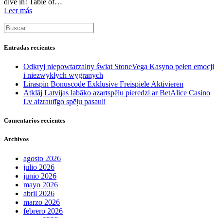
dive in! Table of…
Leer más
Buscar:
Entradas recientes
Odkryj niepowtarzalny świat StoneVega Kasyno pełen emocji
i niezwykłych wygranych
Liraspin Bonuscode Exklusive Freispiele Aktivieren
Atklāj Latvijas labāko azartspēļu pieredzi ar BetAlice Casino
Lv aizrautīgo spēļu pasauli
Comentarios recientes
Archivos
agosto 2026
julio 2026
junio 2026
mayo 2026
abril 2026
marzo 2026
febrero 2026