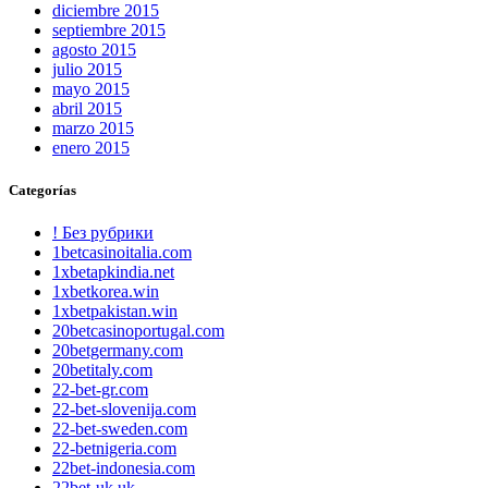
diciembre 2015
septiembre 2015
agosto 2015
julio 2015
mayo 2015
abril 2015
marzo 2015
enero 2015
Categorías
! Без рубрики
1betcasinoitalia.com
1xbetapkindia.net
1xbetkorea.win
1xbetpakistan.win
20betcasinoportugal.com
20betgermany.com
20betitaly.com
22-bet-gr.com
22-bet-slovenija.com
22-bet-sweden.com
22-betnigeria.com
22bet-indonesia.com
22bet-uk.uk