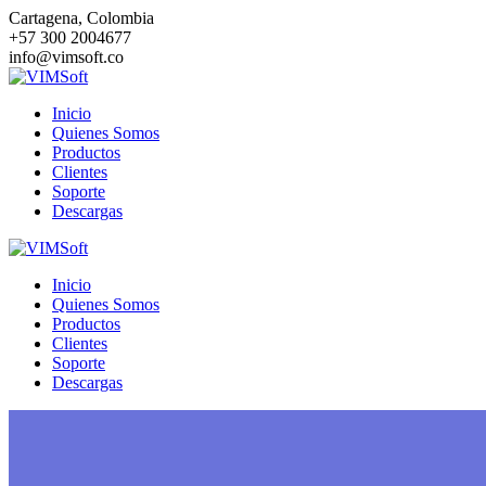
Saltar
Cartagena, Colombia
al
+57 300 2004677
contenido
info@vimsoft.co
Inicio
Quienes Somos
Productos
Clientes
Soporte
Descargas
Inicio
Quienes Somos
Productos
Clientes
Soporte
Descargas