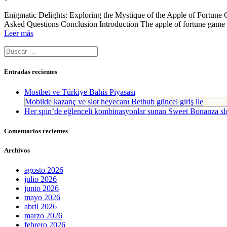
Enigmatic Delights: Exploring the Mystique of the Apple of Fortu
Asked Questions Conclusion Introduction The apple of fortune game in
Leer más
Buscar:
Entradas recientes
Mostbet ve Türkiye Bahis Piyasası
Mobilde kazanç ve slot heyecanı Bethub güncel giriş ile
Her spin’de eğlenceli kombinasyonlar sunan Sweet Bonanza sl
Comentarios recientes
Archivos
agosto 2026
julio 2026
junio 2026
mayo 2026
abril 2026
marzo 2026
febrero 2026