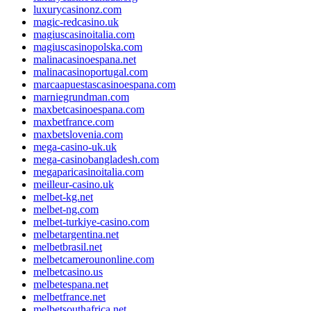
luxurycasinonz.com
magic-redcasino.uk
magiuscasinoitalia.com
magiuscasinopolska.com
malinacasinoespana.net
malinacasinoportugal.com
marcaapuestascasinoespana.com
marniegrundman.com
maxbetcasinoespana.com
maxbetfrance.com
maxbetslovenia.com
mega-casino-uk.uk
mega-casinobangladesh.com
megaparicasinoitalia.com
meilleur-casino.uk
melbet-kg.net
melbet-ng.com
melbet-turkiye-casino.com
melbetargentina.net
melbetbrasil.net
melbetcamerounonline.com
melbetcasino.us
melbetespana.net
melbetfrance.net
melbetsouthafrica.net