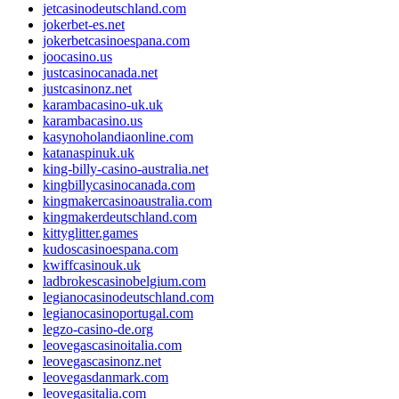
jetcasinodeutschland.com
jokerbet-es.net
jokerbetcasinoespana.com
joocasino.us
justcasinocanada.net
justcasinonz.net
karambacasino-uk.uk
karambacasino.us
kasynoholandiaonline.com
katanaspinuk.uk
king-billy-casino-australia.net
kingbillycasinocanada.com
kingmakercasinoaustralia.com
kingmakerdeutschland.com
kittyglitter.games
kudoscasinoespana.com
kwiffcasinouk.uk
ladbrokescasinobelgium.com
legianocasinodeutschland.com
legianocasinoportugal.com
legzo-casino-de.org
leovegascasinoitalia.com
leovegascasinonz.net
leovegasdanmark.com
leovegasitalia.com