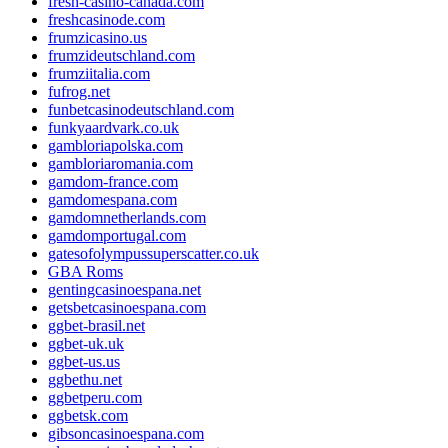
fresh-casino-canada.com
freshcasinode.com
frumzicasino.us
frumzideutschland.com
frumziitalia.com
fufrog.net
funbetcasinodeutschland.com
funkyaardvark.co.uk
gambloriapolska.com
gambloriaromania.com
gamdom-france.com
gamdomespana.com
gamdomnetherlands.com
gamdomportugal.com
gatesofolympussuperscatter.co.uk
GBA Roms
gentingcasinoespana.net
getsbetcasinoespana.com
ggbet-brasil.net
ggbet-uk.uk
ggbet-us.us
ggbethu.net
ggbetperu.com
ggbetsk.com
gibsoncasinoespana.com