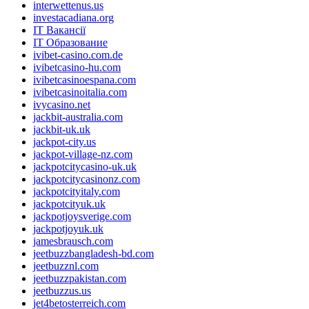
interwettenus.us
investacadiana.org
IT Вакансії
IT Образование
ivibet-casino.com.de
ivibetcasino-hu.com
ivibetcasinoespana.com
ivibetcasinoitalia.com
ivycasino.net
jackbit-australia.com
jackbit-uk.uk
jackpot-city.us
jackpot-village-nz.com
jackpotcitycasino-uk.uk
jackpotcitycasinonz.com
jackpotcityitaly.com
jackpotcityuk.uk
jackpotjoysverige.com
jackpotjoyuk.uk
jamesbrausch.com
jeetbuzzbangladesh-bd.com
jeetbuzznl.com
jeetbuzzpakistan.com
jeetbuzzus.us
jet4betosterreich.com