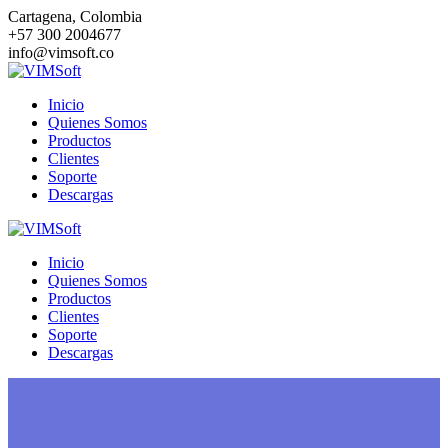
Saltar
Cartagena, Colombia
al
+57 300 2004677
contenido
info@vimsoft.co
Inicio
Quienes Somos
Productos
Clientes
Soporte
Descargas
Inicio
Quienes Somos
Productos
Clientes
Soporte
Descargas