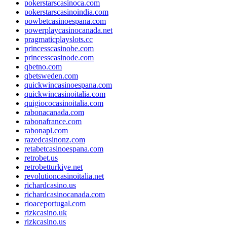
pokerstarscasinoca.com
pokerstarscasinoindia.com
powbetcasinoespana.com
powerplaycasinocanada.net
pragmaticplayslots.cc
princesscasinobe.com
princesscasinode.com
qbetno.com
qbetsweden.com
quickwincasinoespana.com
quickwincasinoitalia.com
quigiococasinoitalia.com
rabonacanada.com
rabonafrance.com
rabonapl.com
razedcasinonz.com
retabetcasinoespana.com
retrobet.us
retrobetturkiye.net
revolutioncasinoitalia.net
richardcasino.us
richardcasinocanada.com
rioaceportugal.com
rizkcasino.uk
rizkcasino.us