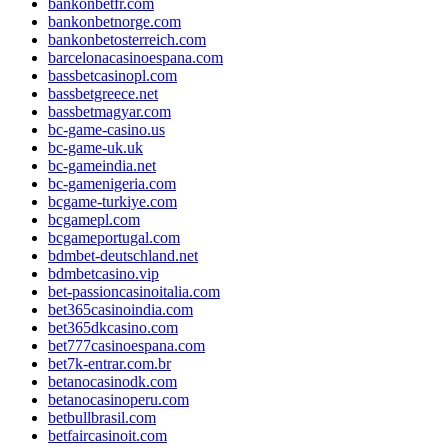
bankonbetfr.com
bankonbetnorge.com
bankonbetosterreich.com
barcelonacasinoespana.com
bassbetcasinopl.com
bassbetgreece.net
bassbetmagyar.com
bc-game-casino.us
bc-game-uk.uk
bc-gameindia.net
bc-gamenigeria.com
bcgame-turkiye.com
bcgamepl.com
bcgameportugal.com
bdmbet-deutschland.net
bdmbetcasino.vip
bet-passioncasinoitalia.com
bet365casinoindia.com
bet365dkcasino.com
bet777casinoespana.com
bet7k-entrar.com.br
betanocasinodk.com
betanocasinoperu.com
betbullbrasil.com
betfaircasinoit.com