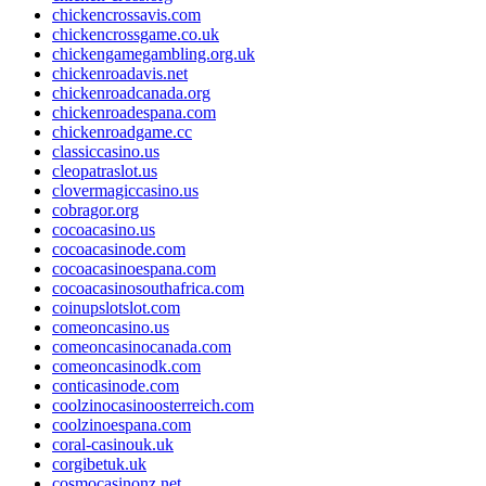
chickencrossavis.com
chickencrossgame.co.uk
chickengamegambling.org.uk
chickenroadavis.net
chickenroadcanada.org
chickenroadespana.com
chickenroadgame.cc
classiccasino.us
cleopatraslot.us
clovermagiccasino.us
cobragor.org
cocoacasino.us
cocoacasinode.com
cocoacasinoespana.com
cocoacasinosouthafrica.com
coinupslotslot.com
comeoncasino.us
comeoncasinocanada.com
comeoncasinodk.com
conticasinode.com
coolzinocasinoosterreich.com
coolzinoespana.com
coral-casinouk.uk
corgibetuk.uk
cosmocasinonz.net