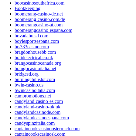
boocasinosouthafrica.com
Bookkeeping
boomerang-casino-de.net
boomerang-casino.com.de
boomerangcasino-at.com
boomerangcasino-espana.com
bovadabrasil.com
boylesportsespana.com
br-333casino.com
bragdonhousebb.com
braidelectrical.co.uk
brangocasinocanada.org
brangocasinoitalia.net
bridgestl.org
burningchillislot.com
bwin-casino.us
bwincasinoitalia.com
campromotions.net
candyland-casino-es.com
candyland-casino-uk.uk
candylandcasinode.com
candylandcasinoespana.com
candyspinzitalia.com
captaincookscasinoosterreich.com
captaincookscasinosk.com