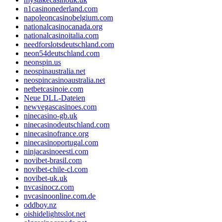
n1casinonederland.com
napoleoncasinobelgium.com
nationalcasinocanada.org
nationalcasinoitalia.com
needforslotsdeutschland.com
neon54deutschland.com
neonspin.us
neospinaustralia.net
neospincasinoaustralia.net
netbetcasinoie.com
Neue DLL-Dateien
newvegascasinoes.com
ninecasino-gb.uk
ninecasinodeutschland.com
ninecasinofrance.org
ninecasinoportugal.com
ninjacasinoeesti.com
novibet-brasil.com
novibet-chile-cl.com
novibet-uk.uk
nvcasinocz.com
nvcasinoonline.com.de
oddboy.nz
oishidelightsslot.net