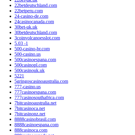
22betdeutschland.com
22betperu.com
24-casino-de.com
24casinocanada.com
30bet-uk.uk
30betdeutschland.com
3coinvolcanoesslot.com
5.03 -1
500-casino-br.com
500-casino.us
500casinoespana.com
500casinopl.com
500casinouk.uk
5221
5gringoscasinoaustralia.com
777-casino.us
777casinoespana.com
777casinosouthafrica.com
7bitcasinoaustralia.net
7bitcasinoca.net
7bitcasinonz.net
8888casinobrasil.com
8888casinoespana.com
888casinoca.com