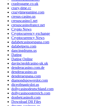
crashxgame.co.uk
crazy-time.cc
crazytimegaming.com
cresus-casino.us
cresuscasino1.net
cresuscasinofrance.net
Crypto News
Cryptocurrency exchange
Cryptocurrency News
dafabetcasinoespana.com
dafabetperu.com
dancingdrums.us
Dating
Dating Online
davincigoldcasino-uk.uk
denderacasino.com.de
denderacasino.us
denderaespana.com
diamondspowerslot.com
diceofmagicslot.us
dollycasinodeutschland.com
dollycasinoosterreich.com
donbetcasinofr.com
Download Dll Files
dreams-casinous.us