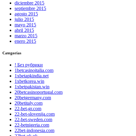
diciembre 2015
septiembre 2015
agosto 2015
julio 2015
mayo 2015
abril 2015
marzo 2015
enero 2015
Categorías
! Без рубрики
1betcasinoitalia.com
1xbetapkindia.net
1xbetkorea.win
1xbetpakistan.win
20betcasinoportugal.com
20betgermany.com
20betitaly.com
22-bet-gr.com
22-bet-slovenija.com
22-bet-sweden.com
22-betnigeria.com
22bet-indonesia.com
22bet-uk.uk