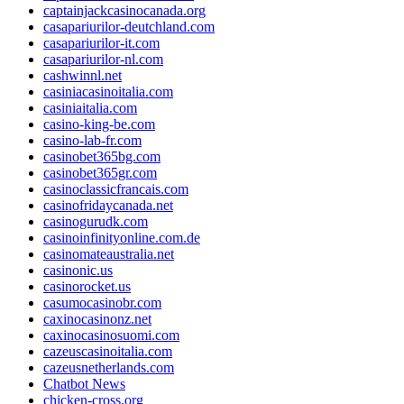
captainjackcasinocanada.org
casapariurilor-deutchland.com
casapariurilor-it.com
casapariurilor-nl.com
cashwinnl.net
casiniacasinoitalia.com
casiniaitalia.com
casino-king-be.com
casino-lab-fr.com
casinobet365bg.com
casinobet365gr.com
casinoclassicfrancais.com
casinofridaycanada.net
casinogurudk.com
casinoinfinityonline.com.de
casinomateaustralia.net
casinonic.us
casinorocket.us
casumocasinobr.com
caxinocasinonz.net
caxinocasinosuomi.com
cazeuscasinoitalia.com
cazeusnetherlands.com
Chatbot News
chicken-cross.org