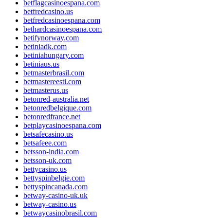
betflagcasinoespana.com
betfredcasino.us
betfredcasinoespana.com
bethardcasinoespana.com
betifynorway.com
betiniadk.com
betiniahungary.com
betiniaus.us
betmasterbrasil.com
betmastereesti.com
betmasterus.us
betonred-australia.net
betonredbelgique.com
betonredfrance.net
betplaycasinoespana.com
betsafecasino.us
betsafeee.com
betsson-india.com
betsson-uk.com
bettycasino.us
bettyspinbelgie.com
bettyspincanada.com
betway-casino-uk.uk
betway-casino.us
betwaycasinobrasil.com