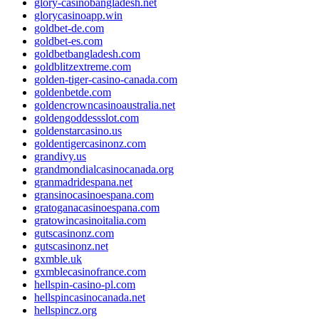
glory-casinobangladesh.net
glorycasinoapp.win
goldbet-de.com
goldbet-es.com
goldbetbangladesh.com
goldblitzextreme.com
golden-tiger-casino-canada.com
goldenbetde.com
goldencrowncasinoaustralia.net
goldengoddessslot.com
goldenstarcasino.us
goldentigercasinonz.com
grandivy.us
grandmondialcasinocanada.org
granmadridespana.net
gransinocasinoespana.com
gratoganacasinoespana.com
gratowincasinoitalia.com
gutscasinonz.com
gutscasinonz.net
gxmble.uk
gxmblecasinofrance.com
hellspin-casino-pl.com
hellspincasinocanada.net
hellspincz.org