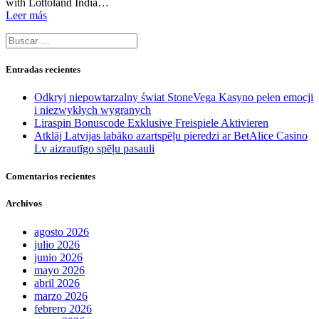
with Lottoland India…
Leer más
Buscar:
Entradas recientes
Odkryj niepowtarzalny świat StoneVega Kasyno pełen emocji
i niezwykłych wygranych
Liraspin Bonuscode Exklusive Freispiele Aktivieren
Atklāj Latvijas labāko azartspēļu pieredzi ar BetAlice Casino
Lv aizrautīgo spēļu pasauli
Comentarios recientes
Archivos
agosto 2026
julio 2026
junio 2026
mayo 2026
abril 2026
marzo 2026
febrero 2026