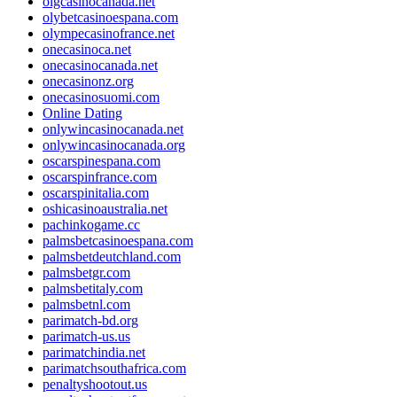
olgcasinocanada.net
olybetcasinoespana.com
olympecasinofrance.net
onecasinoca.net
onecasinocanada.net
onecasinonz.org
onecasinosuomi.com
Online Dating
onlywincasinocanada.net
onlywincasinocanada.org
oscarspinespana.com
oscarspinfrance.com
oscarspinitalia.com
oshicasinoaustralia.net
pachinkogame.cc
palmsbetcasinoespana.com
palmsbetdeutchland.com
palmsbetgr.com
palmsbetitaly.com
palmsbetnl.com
parimatch-bd.org
parimatch-us.us
parimatchindia.net
parimatchsouthafrica.com
penaltyshootout.us