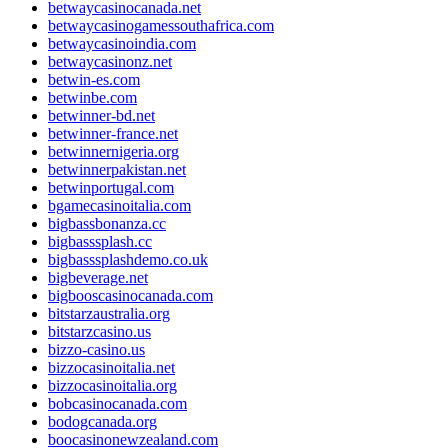
betwaycasinocanada.net
betwaycasinogamessouthafrica.com
betwaycasinoindia.com
betwaycasinonz.net
betwin-es.com
betwinbe.com
betwinner-bd.net
betwinner-france.net
betwinnernigeria.org
betwinnerpakistan.net
betwinportugal.com
bgamecasinoitalia.com
bigbassbonanza.cc
bigbasssplash.cc
bigbasssplashdemo.co.uk
bigbeverage.net
bigbooscasinocanada.com
bitstarzaustralia.org
bitstarzcasino.us
bizzo-casino.us
bizzocasinoitalia.net
bizzocasinoitalia.org
bobcasinocanada.com
bodogcanada.org
boocasinonewzealand.com