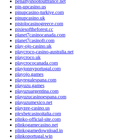
penaltyshootoutfrance.net
pin-upcasino.us
pinupcasino-turkiye.com
pinupcasino.uk
pistolocasinogreece.com
pixiesoftheforest.cc
planet7casinocanada.com
planet7casinofr.com
play-ojo-casino.uk
playcroco-casino-australia.net
playcroco.uk
playcrococanada.com
playjonnyportugal.com
playojo.games
playregalespana.com
playuzu.games
playuzuargentina.com
playuzucasinoespana.com
playuzumexico.net
playzee-casino.us
plexbetcasinoitalia.com
plinko-official-site.com
plinkogamecasino.net
plinkogamedownload.in
plinkoportugal.win