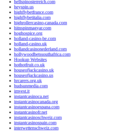
hellspinosterreich.com
heyspin.us
highflybetfrance.com
highflybetitalia.com
highrollercasino-canada.com
hitnspinmagyar.com
hoghospice.org
holland-casino-be.com
holland-casino.uk
hollandcasinonederland.com
hollywoodbetssouthafrica.com
Hookup Websites
hothotfruit.co.uk
houseofjackcasino.uk
houseofjackcasino.us
hrcarers.org.uk
hudsunmedia.com
imvest.it
instantcasinoca.net
instantcasinocanada.org
instantcasinoespana.com
instantcasinofr.net
instantcasinoschweiz.com
instantcasinospain.com
interwettenschweiz.com