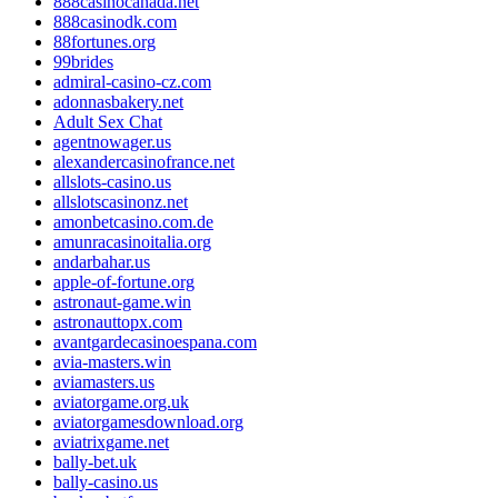
888casinocanada.net
888casinodk.com
88fortunes.org
99brides
admiral-casino-cz.com
adonnasbakery.net
Adult Sex Chat
agentnowager.us
alexandercasinofrance.net
allslots-casino.us
allslotscasinonz.net
amonbetcasino.com.de
amunracasinoitalia.org
andarbahar.us
apple-of-fortune.org
astronaut-game.win
astronauttopx.com
avantgardecasinoespana.com
avia-masters.win
aviamasters.us
aviatorgame.org.uk
aviatorgamesdownload.org
aviatrixgame.net
bally-bet.uk
bally-casino.us