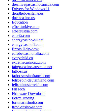
dreamvegascasinocanada.com
Drivers for Windows 11
dropthebossgame.us
duelzcasino.us
Education
efbet-turkiye.com
efbetaustria.com
encefa.com
energycasino-hu.net
energycasinofi.com
Errors Help-desk
eurobetcasinoitalia.com
everychild.co
extremecasinonz.com
fairgo-casino-australia.net
fatboss.us
fatbosscasinofrance.com
felix-spin-deutschland.com
felixspinosterreich.com
FinTech
Firmware Download
Forex Trading
fortunacasinofr.com
fresh-casino-at.com