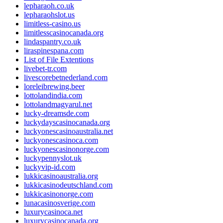
lepharaoh.co.uk
lepharaohslot.us
limitless-casino.us
limitlesscasinocanada.org
lindaspantry.co.uk
liraspinespana.com
List of File Extentions
livebet-tr.com
livescorebetnederland.com
loreleibrewing.beer
lottolandindia.com
lottolandmagyarul.net
lucky-dreamsde.com
luckydayscasinocanada.org
luckyonescasinoaustralia.net
luckyonescasinoca.com
luckyonescasinonorge.com
luckypennyslot.uk
luckyvip-id.com
lukkicasinoaustralia.org
lukkicasinodeutschland.com
lukkicasinonorge.com
lunacasinosverige.com
luxurycasinoca.net
luxurycasinocanada.org