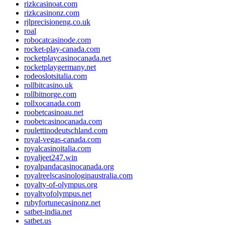
rizkcasinoat.com
rizkcasinonz.com
rjlprecisioneng.co.uk
roal
robocatcasinode.com
rocket-play-canada.com
rocketplaycasinocanada.net
rocketplaygermany.net
rodeoslotsitalia.com
rollbitcasino.uk
rollbitnorge.com
rollxocanada.com
roobetcasinoau.net
roobetcasinocanada.com
roulettinodeutschland.com
royal-vegas-canada.com
royalcasinoitalia.com
royaljeet247.win
royalpandacasinocanada.org
royalreelscasinologinaustralia.com
royalty-of-olympus.org
royaltyofolympus.net
rubyfortunecasinonz.net
satbet-india.net
satbet.us