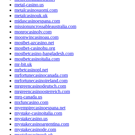
metal-casino.us
metalcasinosuomi.com
metalcasinouk.uk
midascasinoespana.com
missionuncrossableaustralia.com
monrocasinolv.com
moonwincasinoau.com
mostbet-azcasino.net
mostbet-casinohu.org
mostbetcasino-bangladesh.com
mostbetcasinoitalia.com
mr-bit.uk
mrbetcasinopl.net
mrfortunecasinocanada.com
mrfortunecasinoireland.com
mrgreencasinodeutsch.com
mrgreencasinoosterreich.com
mrq-canada.us
mxfuncasino.com
myempirecasinoespana.net
mystake-casinoitalia.com
mystakecasino.us
mystakecasinoargentina.com
mystakecasinode.com
mystakecasinouk.uk