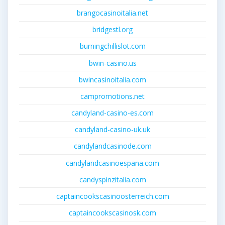
brangocasinoitalia.net
bridgestl.org
burningchillislot.com
bwin-casino.us
bwincasinoitalia.com
campromotions.net
candyland-casino-es.com
candyland-casino-uk.uk
candylandcasinode.com
candylandcasinoespana.com
candyspinzitalia.com
captaincookscasinoosterreich.com
captaincookscasinosk.com