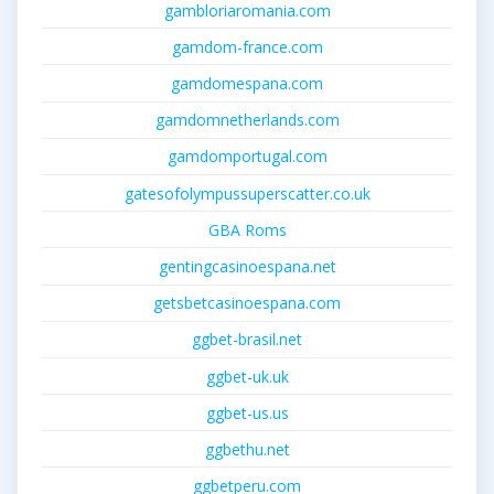
gambloriaromania.com
gamdom-france.com
gamdomespana.com
gamdomnetherlands.com
gamdomportugal.com
gatesofolympussuperscatter.co.uk
GBA Roms
gentingcasinoespana.net
getsbetcasinoespana.com
ggbet-brasil.net
ggbet-uk.uk
ggbet-us.us
ggbethu.net
ggbetperu.com