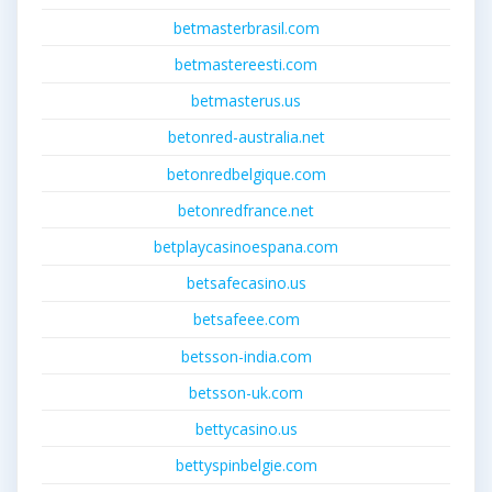
betmasterbrasil.com
betmastereesti.com
betmasterus.us
betonred-australia.net
betonredbelgique.com
betonredfrance.net
betplaycasinoespana.com
betsafecasino.us
betsafeee.com
betsson-india.com
betsson-uk.com
bettycasino.us
bettyspinbelgie.com