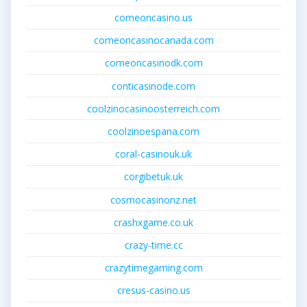
comeoncasino.us
comeoncasinocanada.com
comeoncasinodk.com
conticasinode.com
coolzinocasinoosterreich.com
coolzinoespana.com
coral-casinouk.uk
corgibetuk.uk
cosmocasinonz.net
crashxgame.co.uk
crazy-time.cc
crazytimegaming.com
cresus-casino.us