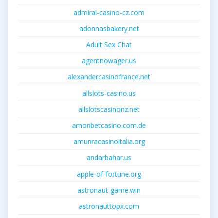
admiral-casino-cz.com
adonnasbakery.net
Adult Sex Chat
agentnowager.us
alexandercasinofrance.net
allslots-casino.us
allslotscasinonz.net
amonbetcasino.com.de
amunracasinoitalia.org
andarbahar.us
apple-of-fortune.org
astronaut-game.win
astronauttopx.com