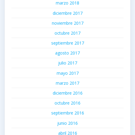
marzo 2018
diciembre 2017
noviembre 2017
octubre 2017
septiembre 2017
agosto 2017
julio 2017
mayo 2017
marzo 2017
diciembre 2016
octubre 2016
septiembre 2016
junio 2016
abril 2016