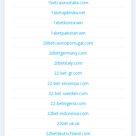
1betcasinoitalia.com
1xbetapkindia.net
1xbetkorea.win
1xbetpakistan.win
20betcasinoportugal.com
20betgermany.com
20betitaly.com
22-bet-gr.com
22-bet-slovenija.com
22-bet-sweden.com
22-betnigeria.com
22bet-indonesia.com
22bet-uk.uk
22betdeutschland.com