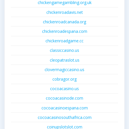
chickengamegambling.org.uk
chickenroadavis.net
chickenroadcanada.org
chickenroadespana.com
chickenroadgame.cc
classiccasino.us
cleopatraslot.us
clovermagiccasino.us
cobragor.org
cocoacasino.us
cocoacasinode.com
cocoacasinoespana.com
cocoacasinosouthafrica.com
coinupslotslot.com