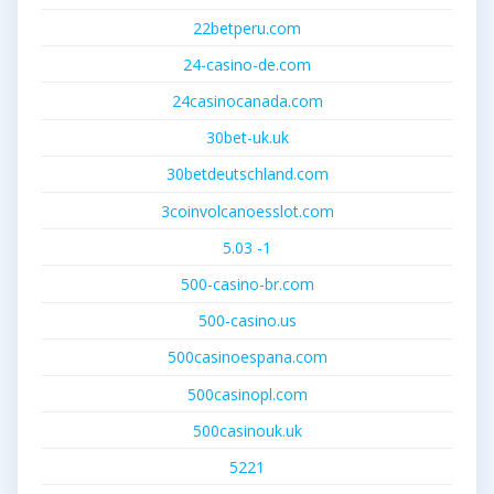
22betperu.com
24-casino-de.com
24casinocanada.com
30bet-uk.uk
30betdeutschland.com
3coinvolcanoesslot.com
5.03 -1
500-casino-br.com
500-casino.us
500casinoespana.com
500casinopl.com
500casinouk.uk
5221