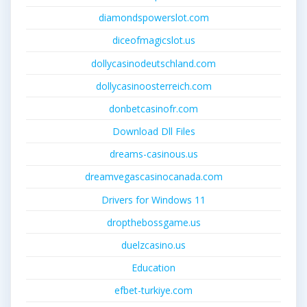
diamondspowerslot.com
diceofmagicslot.us
dollycasinodeutschland.com
dollycasinoosterreich.com
donbetcasinofr.com
Download Dll Files
dreams-casinous.us
dreamvegascasinocanada.com
Drivers for Windows 11
dropthebossgame.us
duelzcasino.us
Education
efbet-turkiye.com