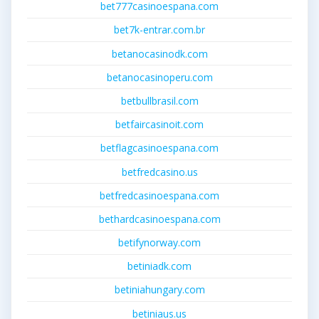
bet777casinoespana.com
bet7k-entrar.com.br
betanocasinodk.com
betanocasinoperu.com
betbullbrasil.com
betfaircasinoit.com
betflagcasinoespana.com
betfredcasino.us
betfredcasinoespana.com
bethardcasinoespana.com
betifynorway.com
betiniadk.com
betiniahungary.com
betiniaus.us