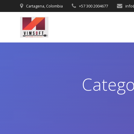
Saltar
Cartagena, Colombia
+57 300 2004677
info
al
contenido
Catego