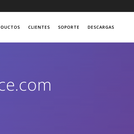
ODUCTOS
CLIENTES
SOPORTE
DESCARGAS
ece.com