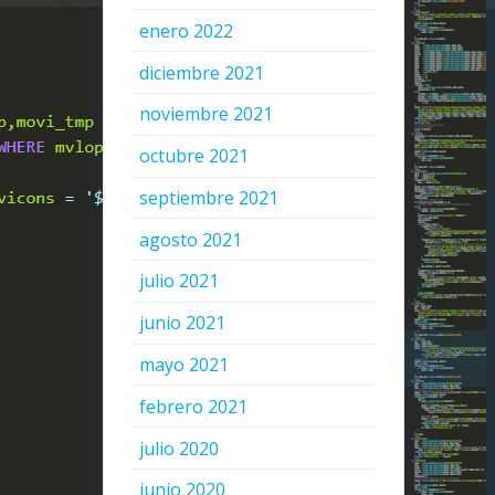
enero 2022
diciembre 2021
noviembre 2021
octubre 2021
septiembre 2021
agosto 2021
julio 2021
junio 2021
mayo 2021
febrero 2021
julio 2020
junio 2020