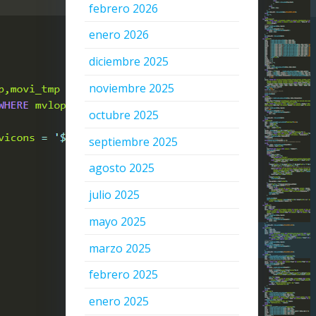
febrero 2026
enero 2026
diciembre 2025
noviembre 2025
octubre 2025
septiembre 2025
agosto 2025
julio 2025
mayo 2025
marzo 2025
febrero 2025
enero 2025