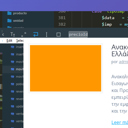
Ανακ
Ελλά
por
adm
Ανακαλ
Εισαγω
και Πρ
εμπειρί
την εμφ
και την
Leer m