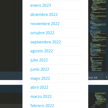
enero 2023
diciembre 2022
noviembre 2022
octubre 2022
septiembre 2022
agosto 2022
julio 2022
junio 2022
mayo 2022
abril 2022
marzo 2022
febrero 2022