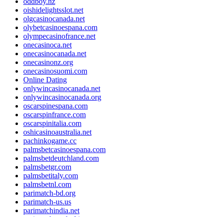
oddboy.nz
oishidelightsslot.net
olgcasinocanada.net
olybetcasinoespana.com
olympecasinofrance.net
onecasinoca.net
onecasinocanada.net
onecasinonz.org
onecasinosuomi.com
Online Dating
onlywincasinocanada.net
onlywincasinocanada.org
oscarspinespana.com
oscarspinfrance.com
oscarspinitalia.com
oshicasinoaustralia.net
pachinkogame.cc
palmsbetcasinoespana.com
palmsbetdeutchland.com
palmsbetgr.com
palmsbetitaly.com
palmsbetnl.com
parimatch-bd.org
parimatch-us.us
parimatchindia.net