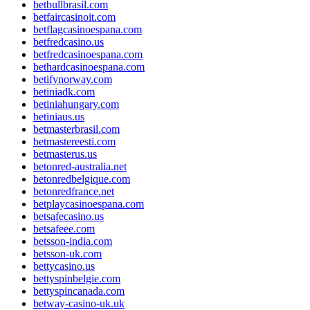
betbullbrasil.com
betfaircasinoit.com
betflagcasinoespana.com
betfredcasino.us
betfredcasinoespana.com
bethardcasinoespana.com
betifynorway.com
betiniadk.com
betiniahungary.com
betiniaus.us
betmasterbrasil.com
betmastereesti.com
betmasterus.us
betonred-australia.net
betonredbelgique.com
betonredfrance.net
betplaycasinoespana.com
betsafecasino.us
betsafeee.com
betsson-india.com
betsson-uk.com
bettycasino.us
bettyspinbelgie.com
bettyspincanada.com
betway-casino-uk.uk