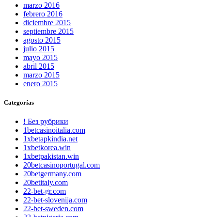
marzo 2016
febrero 2016
diciembre 2015
septiembre 2015
agosto 2015
julio 2015
mayo 2015
abril 2015
marzo 2015
enero 2015
Categorías
! Без рубрики
1betcasinoitalia.com
1xbetapkindia.net
1xbetkorea.win
1xbetpakistan.win
20betcasinoportugal.com
20betgermany.com
20betitaly.com
22-bet-gr.com
22-bet-slovenija.com
22-bet-sweden.com