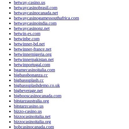
betway-casino.us
betwaycasinobrasil.com
betwaycasinocanada.net
betwaycasinogamessouthafrica.com
betwaycasinoindia.com
betwaycasinonz.net
betwin-es.com
betwinbe.com
betwinner-bd.net
betwinner-france.net
betwinnernigeria.org
betwinnerpakistan.net
betwinportugal.com
bgamecasinoitalia.com
bigbassbonanza.cc
bigbasssplash.cc
bigbasssplashdemo.co.uk
bigbeverage.net
bigbooscasinocanada.com
bitstarzaustralia.org
bitstarzcasino.us
bizzo-casino.us
bizzocasinoitalia.net
bizzocasinoitalia.org
bobcasinocanada.com