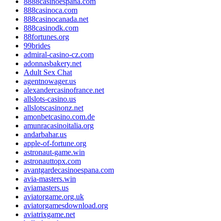
8888casinoespana.com
888casinoca.com
888casinocanada.net
888casinodk.com
88fortunes.org
99brides
admiral-casino-cz.com
adonnasbakery.net
Adult Sex Chat
agentnowager.us
alexandercasinofrance.net
allslots-casino.us
allslotscasinonz.net
amonbetcasino.com.de
amunracasinoitalia.org
andarbahar.us
apple-of-fortune.org
astronaut-game.win
astronauttopx.com
avantgardecasinoespana.com
avia-masters.win
aviamasters.us
aviatorgame.org.uk
aviatorgamesdownload.org
aviatrixgame.net