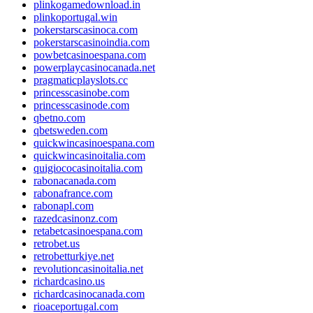
plinkogamedownload.in
plinkoportugal.win
pokerstarscasinoca.com
pokerstarscasinoindia.com
powbetcasinoespana.com
powerplaycasinocanada.net
pragmaticplayslots.cc
princesscasinobe.com
princesscasinode.com
qbetno.com
qbetsweden.com
quickwincasinoespana.com
quickwincasinoitalia.com
quigiococasinoitalia.com
rabonacanada.com
rabonafrance.com
rabonapl.com
razedcasinonz.com
retabetcasinoespana.com
retrobet.us
retrobetturkiye.net
revolutioncasinoitalia.net
richardcasino.us
richardcasinocanada.com
rioaceportugal.com