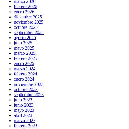
marzo 2026
febrero 2026
enero 2026
diciembre 2025
noviembre 2025
octubre 2025
septiembre 2025
agosto 2025
julio 2025
mayo 2025
marzo 2025
febrero 2025
enero 2025
marzo 2024
febrero 2024
enero 2024
noviembre 2023
octubre 2023
septiembre 2023
julio 2023
junio 2023
mayo 2023
abril 2023
marzo 2023
febrero 2023