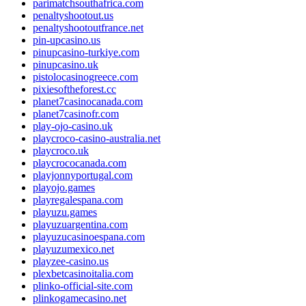
parimatchsouthafrica.com
penaltyshootout.us
penaltyshootoutfrance.net
pin-upcasino.us
pinupcasino-turkiye.com
pinupcasino.uk
pistolocasinogreece.com
pixiesoftheforest.cc
planet7casinocanada.com
planet7casinofr.com
play-ojo-casino.uk
playcroco-casino-australia.net
playcroco.uk
playcrococanada.com
playjonnyportugal.com
playojo.games
playregalespana.com
playuzu.games
playuzuargentina.com
playuzucasinoespana.com
playuzumexico.net
playzee-casino.us
plexbetcasinoitalia.com
plinko-official-site.com
plinkogamecasino.net