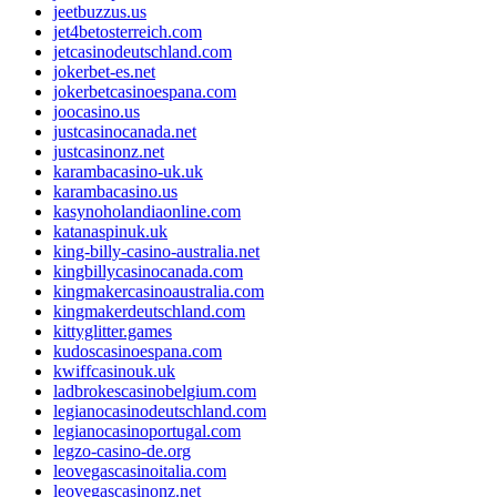
jeetbuzzus.us
jet4betosterreich.com
jetcasinodeutschland.com
jokerbet-es.net
jokerbetcasinoespana.com
joocasino.us
justcasinocanada.net
justcasinonz.net
karambacasino-uk.uk
karambacasino.us
kasynoholandiaonline.com
katanaspinuk.uk
king-billy-casino-australia.net
kingbillycasinocanada.com
kingmakercasinoaustralia.com
kingmakerdeutschland.com
kittyglitter.games
kudoscasinoespana.com
kwiffcasinouk.uk
ladbrokescasinobelgium.com
legianocasinodeutschland.com
legianocasinoportugal.com
legzo-casino-de.org
leovegascasinoitalia.com
leovegascasinonz.net