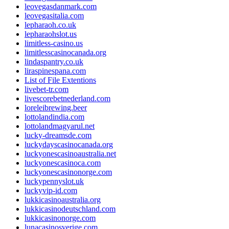
leovegasdanmark.com
leovegasitalia.com
lepharaoh.co.uk
lepharaohslot.us
limitless-casino.us
limitlesscasinocanada.org
lindaspantry.co.uk
liraspinespana.com
List of File Extentions
livebet-tr.com
livescorebetnederland.com
loreleibrewing.beer
lottolandindia.com
lottolandmagyarul.net
lucky-dreamsde.com
luckydayscasinocanada.org
luckyonescasinoaustralia.net
luckyonescasinoca.com
luckyonescasinonorge.com
luckypennyslot.uk
luckyvip-id.com
lukkicasinoaustralia.org
lukkicasinodeutschland.com
lukkicasinonorge.com
lunacasinosverige.com