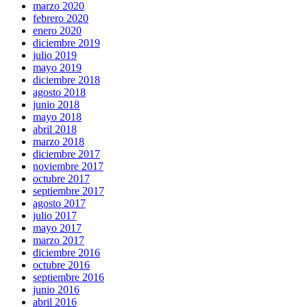
marzo 2020
febrero 2020
enero 2020
diciembre 2019
julio 2019
mayo 2019
diciembre 2018
agosto 2018
junio 2018
mayo 2018
abril 2018
marzo 2018
diciembre 2017
noviembre 2017
octubre 2017
septiembre 2017
agosto 2017
julio 2017
mayo 2017
marzo 2017
diciembre 2016
octubre 2016
septiembre 2016
junio 2016
abril 2016