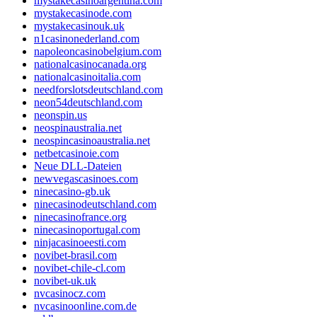
mystakecasinoargentina.com
mystakecasinode.com
mystakecasinouk.uk
n1casinonederland.com
napoleoncasinobelgium.com
nationalcasinocanada.org
nationalcasinoitalia.com
needforslotsdeutschland.com
neon54deutschland.com
neonspin.us
neospinaustralia.net
neospincasinoaustralia.net
netbetcasinoie.com
Neue DLL-Dateien
newvegascasinoes.com
ninecasino-gb.uk
ninecasinodeutschland.com
ninecasinofrance.org
ninecasinoportugal.com
ninjacasinoeesti.com
novibet-brasil.com
novibet-chile-cl.com
novibet-uk.uk
nvcasinocz.com
nvcasinoonline.com.de