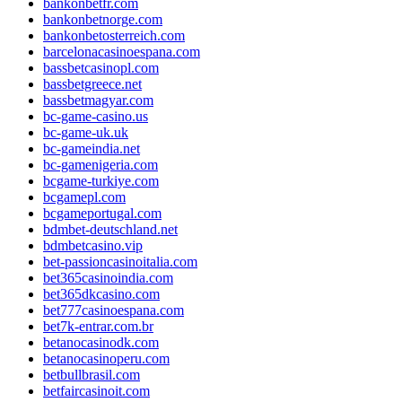
bankonbetfr.com
bankonbetnorge.com
bankonbetosterreich.com
barcelonacasinoespana.com
bassbetcasinopl.com
bassbetgreece.net
bassbetmagyar.com
bc-game-casino.us
bc-game-uk.uk
bc-gameindia.net
bc-gamenigeria.com
bcgame-turkiye.com
bcgamepl.com
bcgameportugal.com
bdmbet-deutschland.net
bdmbetcasino.vip
bet-passioncasinoitalia.com
bet365casinoindia.com
bet365dkcasino.com
bet777casinoespana.com
bet7k-entrar.com.br
betanocasinodk.com
betanocasinoperu.com
betbullbrasil.com
betfaircasinoit.com