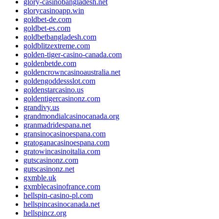
glory-casinobangladesh.net
glorycasinoapp.win
goldbet-de.com
goldbet-es.com
goldbetbangladesh.com
goldblitzextreme.com
golden-tiger-casino-canada.com
goldenbetde.com
goldencrowncasinoaustralia.net
goldengoddessslot.com
goldenstarcasino.us
goldentigercasinonz.com
grandivy.us
grandmondialcasinocanada.org
granmadridespana.net
gransinocasinoespana.com
gratoganacasinoespana.com
gratowincasinoitalia.com
gutscasinonz.com
gutscasinonz.net
gxmble.uk
gxmblecasinofrance.com
hellspin-casino-pl.com
hellspincasinocanada.net
hellspincz.org