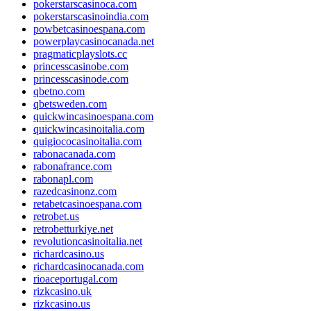
pokerstarscasinoca.com
pokerstarscasinoindia.com
powbetcasinoespana.com
powerplaycasinocanada.net
pragmaticplayslots.cc
princesscasinobe.com
princesscasinode.com
qbetno.com
qbetsweden.com
quickwincasinoespana.com
quickwincasinoitalia.com
quigiococasinoitalia.com
rabonacanada.com
rabonafrance.com
rabonapl.com
razedcasinonz.com
retabetcasinoespana.com
retrobet.us
retrobetturkiye.net
revolutioncasinoitalia.net
richardcasino.us
richardcasinocanada.com
rioaceportugal.com
rizkcasino.uk
rizkcasino.us