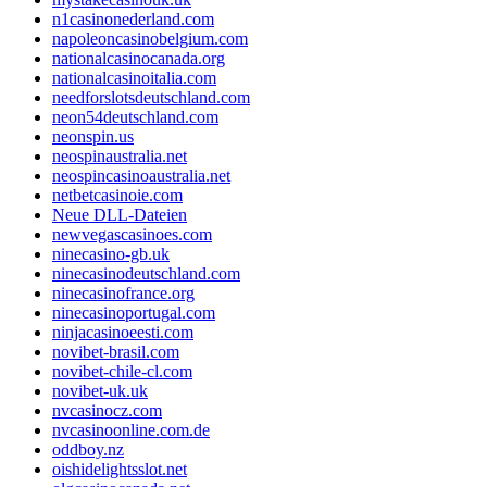
n1casinonederland.com
napoleoncasinobelgium.com
nationalcasinocanada.org
nationalcasinoitalia.com
needforslotsdeutschland.com
neon54deutschland.com
neonspin.us
neospinaustralia.net
neospincasinoaustralia.net
netbetcasinoie.com
Neue DLL-Dateien
newvegascasinoes.com
ninecasino-gb.uk
ninecasinodeutschland.com
ninecasinofrance.org
ninecasinoportugal.com
ninjacasinoeesti.com
novibet-brasil.com
novibet-chile-cl.com
novibet-uk.uk
nvcasinocz.com
nvcasinoonline.com.de
oddboy.nz
oishidelightsslot.net