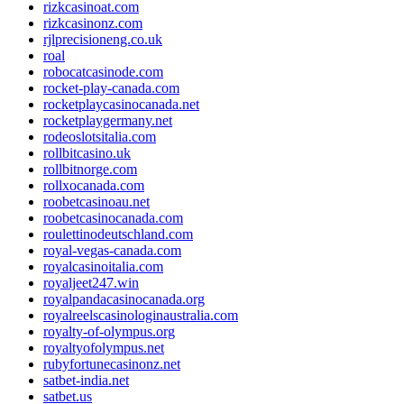
rizkcasinoat.com
rizkcasinonz.com
rjlprecisioneng.co.uk
roal
robocatcasinode.com
rocket-play-canada.com
rocketplaycasinocanada.net
rocketplaygermany.net
rodeoslotsitalia.com
rollbitcasino.uk
rollbitnorge.com
rollxocanada.com
roobetcasinoau.net
roobetcasinocanada.com
roulettinodeutschland.com
royal-vegas-canada.com
royalcasinoitalia.com
royaljeet247.win
royalpandacasinocanada.org
royalreelscasinologinaustralia.com
royalty-of-olympus.org
royaltyofolympus.net
rubyfortunecasinonz.net
satbet-india.net
satbet.us