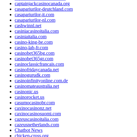
captainjackcasinocanada.org
casapariurilor-deutchland.com
casapariurilor-it.com
casapariurilor-nl.com
cashwinnl.net
casiniacasinoitalia.com
casiniaitalia.com
casino-king-be.com
casino-lab-fr.com
casinobet365bg.com
casinobet365gr.com
casinoclassicfrancais.com
casinofridaycanada.net
casinogurudk.com
casinoinfinityonline.com.de
casinomateaustralia.net
casinonic.us
casinorocket.us
casumocasinobr.com
caxinocasinonz.net
caxinocasinosuomi.com
cazeuscasinoitalia.com
cazeusnetherlands.com
Chatbot News
chicken-cross.org