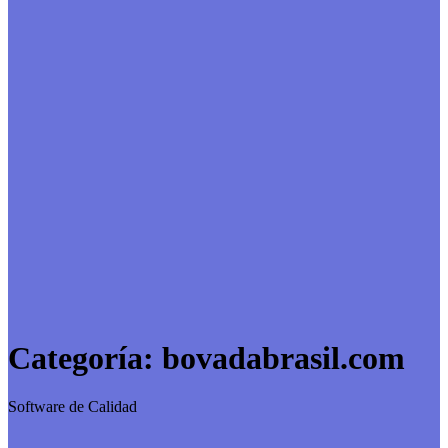
Categoría:
bovadabrasil.com
Software de Calidad