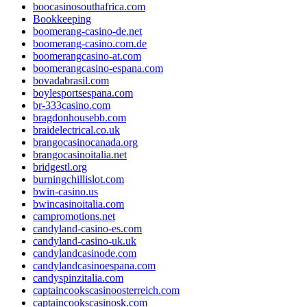
boocasinosouthafrica.com
Bookkeeping
boomerang-casino-de.net
boomerang-casino.com.de
boomerangcasino-at.com
boomerangcasino-espana.com
bovadabrasil.com
boylesportsespana.com
br-333casino.com
bragdonhousebb.com
braidelectrical.co.uk
brangocasinocanada.org
brangocasinoitalia.net
bridgestl.org
burningchillislot.com
bwin-casino.us
bwincasinoitalia.com
campromotions.net
candyland-casino-es.com
candyland-casino-uk.uk
candylandcasinode.com
candylandcasinoespana.com
candyspinzitalia.com
captaincookscasinoosterreich.com
captaincookscasinosk.com