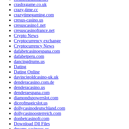
crashxgame.co.uk
crazy-time.cc
crazytimegaming.com
cresus-casino.us
cresuscasino1.net
cresuscasinofrance.net
Crypto News
Cryptocurrency exchange
Cryptocurrency News
dafabetcasinoespana.com
dafabetperu.com
dancingdrums.us
Dating
Dating Online
davincigoldcasino-uk.uk
denderacasino.com.de
denderacasino.us
denderaespana.com
diamondspowerslot.com
diceofmagicslot.us
dollycasinodeutschland.com
dollycasinoosterreich.com
donbetcasinofr.com
Download Dll Files
dreams-casinous.us