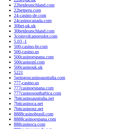
22betdeutschland.com
22betperu.com
24-casino-de.com
24casinocanada.com
30bet-uk.uk
30betdeutschland.com
3coinvolcanoesslot.com
5.03 -1
500-casino-br.com
500-casino.us
500casinoespana.com
500casinopl.com
500casinouk.uk
5221
5gringoscasinoaustralia.com
777-casino.us
777casinoespana.com
777casinosouthafrica.com
7bitcasinoaustralia.net
7bitcasinoca.net
7bitcasinonz.net
8888casinobrasil.com
8888casinoespana.com
888casinoca.com