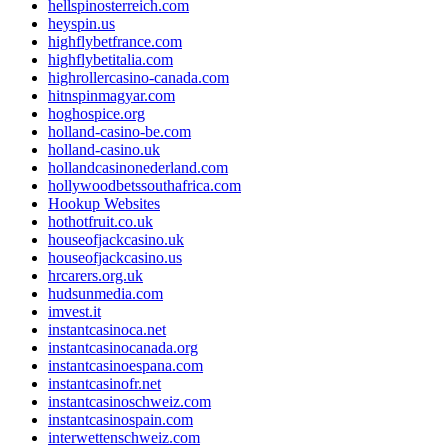
hellspinosterreich.com
heyspin.us
highflybetfrance.com
highflybetitalia.com
highrollercasino-canada.com
hitnspinmagyar.com
hoghospice.org
holland-casino-be.com
holland-casino.uk
hollandcasinonederland.com
hollywoodbetssouthafrica.com
Hookup Websites
hothotfruit.co.uk
houseofjackcasino.uk
houseofjackcasino.us
hrcarers.org.uk
hudsunmedia.com
imvest.it
instantcasinoca.net
instantcasinocanada.org
instantcasinoespana.com
instantcasinofr.net
instantcasinoschweiz.com
instantcasinospain.com
interwettenschweiz.com