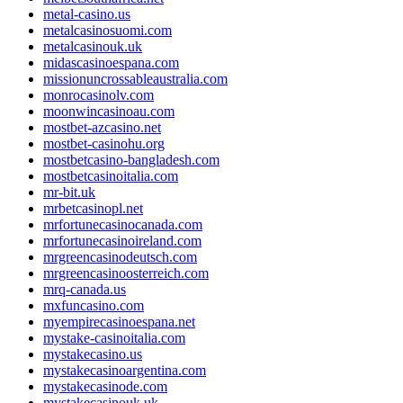
metal-casino.us
metalcasinosuomi.com
metalcasinouk.uk
midascasinoespana.com
missionuncrossableaustralia.com
monrocasinolv.com
moonwincasinoau.com
mostbet-azcasino.net
mostbet-casinohu.org
mostbetcasino-bangladesh.com
mostbetcasinoitalia.com
mr-bit.uk
mrbetcasinopl.net
mrfortunecasinocanada.com
mrfortunecasinoireland.com
mrgreencasinodeutsch.com
mrgreencasinoosterreich.com
mrq-canada.us
mxfuncasino.com
myempirecasinoespana.net
mystake-casinoitalia.com
mystakecasino.us
mystakecasinoargentina.com
mystakecasinode.com
mystakecasinouk.uk