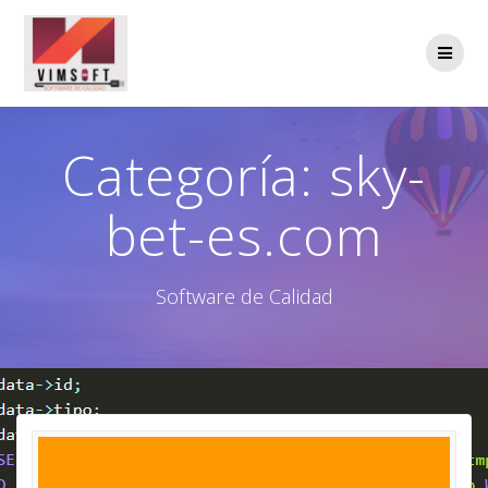
Saltar
al
contenido
Categoría:
sky-
bet-es.com
Software de Calidad