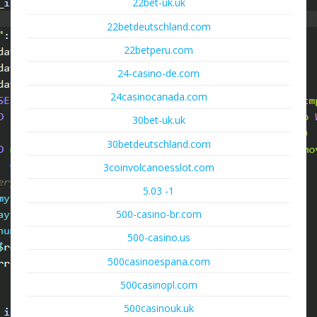
22bet-uk.uk
22betdeutschland.com
22betperu.com
24-casino-de.com
24casinocanada.com
30bet-uk.uk
30betdeutschland.com
3coinvolcanoesslot.com
5.03 -1
500-casino-br.com
500-casino.us
500casinoespana.com
500casinopl.com
500casinouk.uk