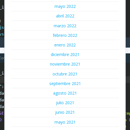
mayo 2022
abril 2022
marzo 2022
febrero 2022
enero 2022
diciembre 2021
noviembre 2021
octubre 2021
septiembre 2021
agosto 2021
julio 2021
junio 2021
mayo 2021