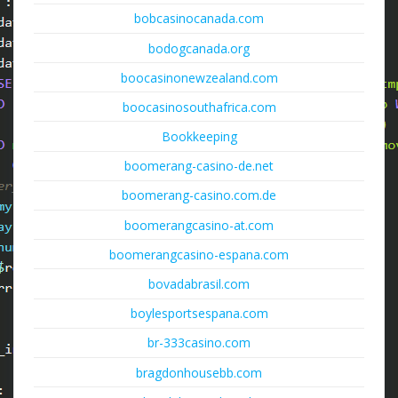
bobcasinocanada.com
bodogcanada.org
boocasinonewzealand.com
boocasinosouthafrica.com
Bookkeeping
boomerang-casino-de.net
boomerang-casino.com.de
boomerangcasino-at.com
boomerangcasino-espana.com
bovadabrasil.com
boylesportsespana.com
br-333casino.com
bragdonhousebb.com