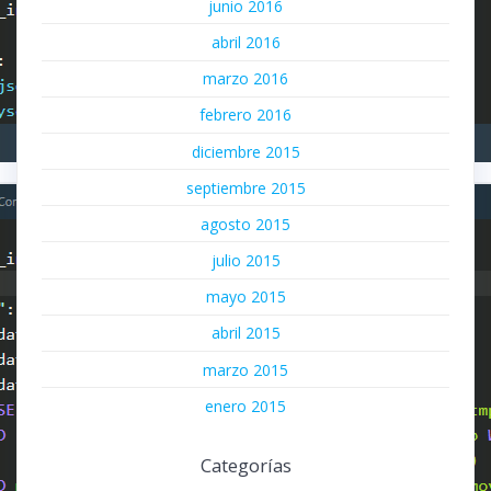
junio 2016
abril 2016
marzo 2016
febrero 2016
diciembre 2015
septiembre 2015
agosto 2015
julio 2015
mayo 2015
abril 2015
marzo 2015
enero 2015
Categorías