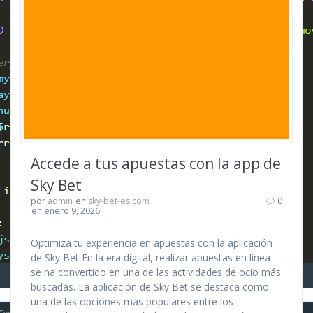
Accede a tus apuestas con la app de
Sky Bet
por
admin
en
sky-bet-es.com
0
en enero 9, 2026
Optimiza tu experiencia en apuestas con la aplicación
de Sky Bet En la era digital, realizar apuestas en línea
se ha convertido en una de las actividades de ocio más
buscadas. La aplicación de Sky Bet se destaca como
una de las opciones más populares entre los