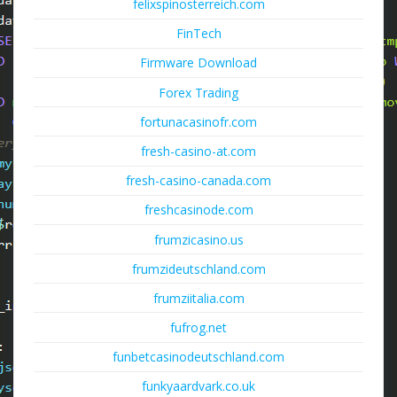
felixspinosterreich.com
FinTech
Firmware Download
Forex Trading
fortunacasinofr.com
fresh-casino-at.com
fresh-casino-canada.com
freshcasinode.com
frumzicasino.us
frumzideutschland.com
frumziitalia.com
fufrog.net
funbetcasinodeutschland.com
funkyaardvark.co.uk