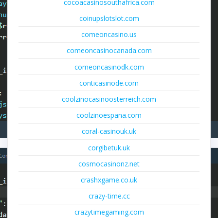
cocoacasinosouthafrica.com
coinupslotslot.com
comeoncasino.us
comeoncasinocanada.com
comeoncasinodk.com
conticasinode.com
coolzinocasinoosterreich.com
coolzinoespana.com
coral-casinouk.uk
corgibetuk.uk
cosmocasinonz.net
crashxgame.co.uk
crazy-time.cc
crazytimegaming.com