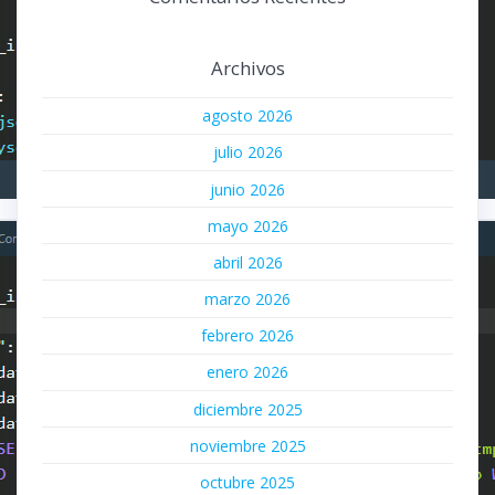
Archivos
agosto 2026
julio 2026
junio 2026
mayo 2026
abril 2026
marzo 2026
febrero 2026
enero 2026
diciembre 2025
noviembre 2025
octubre 2025