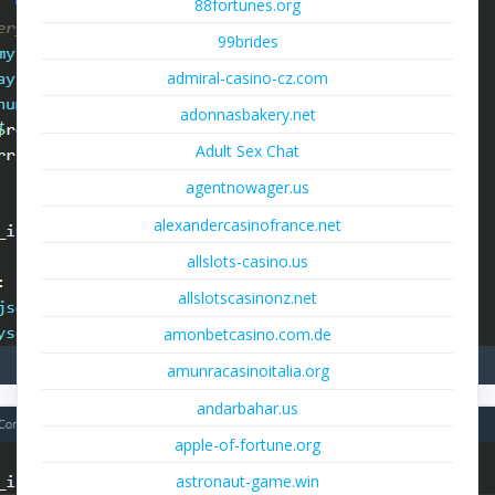
88fortunes.org
99brides
admiral-casino-cz.com
adonnasbakery.net
Adult Sex Chat
agentnowager.us
alexandercasinofrance.net
allslots-casino.us
allslotscasinonz.net
amonbetcasino.com.de
amunracasinoitalia.org
andarbahar.us
apple-of-fortune.org
astronaut-game.win