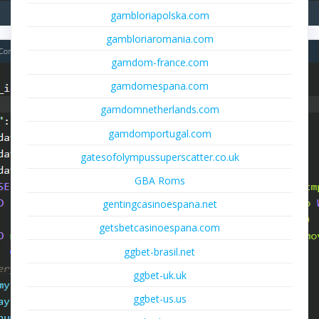
gambloriapolska.com
gambloriaromania.com
gamdom-france.com
gamdomespana.com
gamdomnetherlands.com
gamdomportugal.com
gatesofolympussuperscatter.co.uk
GBA Roms
gentingcasinoespana.net
getsbetcasinoespana.com
ggbet-brasil.net
ggbet-uk.uk
ggbet-us.us