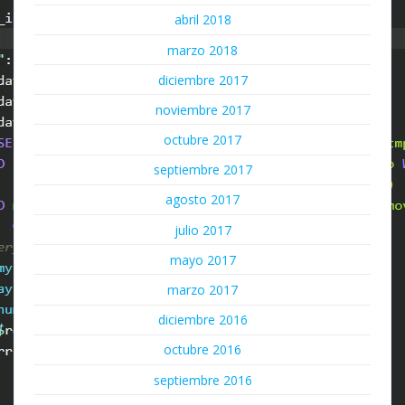
abril 2018
marzo 2018
diciembre 2017
noviembre 2017
octubre 2017
septiembre 2017
agosto 2017
julio 2017
mayo 2017
marzo 2017
diciembre 2016
octubre 2016
septiembre 2016