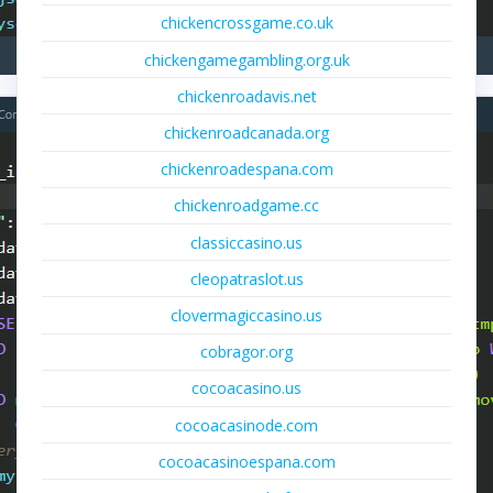
chickencrossgame.co.uk
chickengamegambling.org.uk
chickenroadavis.net
chickenroadcanada.org
chickenroadespana.com
chickenroadgame.cc
classiccasino.us
cleopatraslot.us
clovermagiccasino.us
cobragor.org
cocoacasino.us
cocoacasinode.com
cocoacasinoespana.com