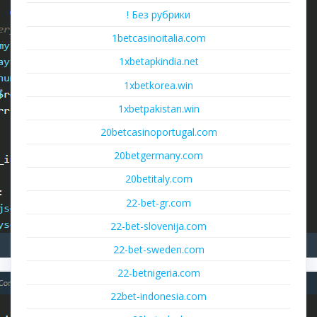
! Без рубрики
1betcasinoitalia.com
1xbetapkindia.net
1xbetkorea.win
1xbetpakistan.win
20betcasinoportugal.com
20betgermany.com
20betitaly.com
22-bet-gr.com
22-bet-slovenija.com
22-bet-sweden.com
22-betnigeria.com
22bet-indonesia.com