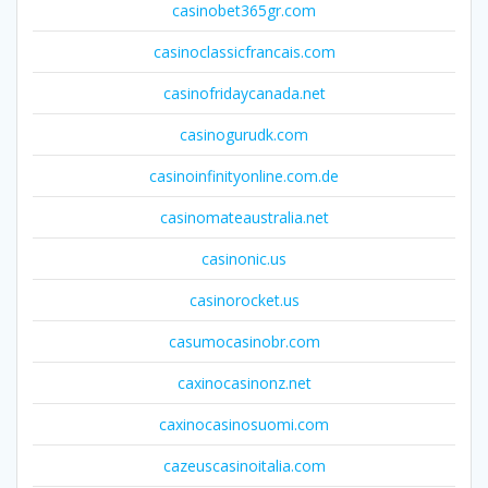
casinobet365gr.com
casinoclassicfrancais.com
casinofridaycanada.net
casinogurudk.com
casinoinfinityonline.com.de
casinomateaustralia.net
casinonic.us
casinorocket.us
casumocasinobr.com
caxinocasinonz.net
caxinocasinosuomi.com
cazeuscasinoitalia.com