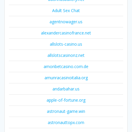
Adult Sex Chat
agentnowager.us
alexandercasinofrance.net
allslots-casino.us
allslotscasinonz.net
amonbetcasino.com.de
amunracasinoitalia.org
andarbahar.us
apple-of-fortune.org
astronaut-game.win
astronauttopx.com