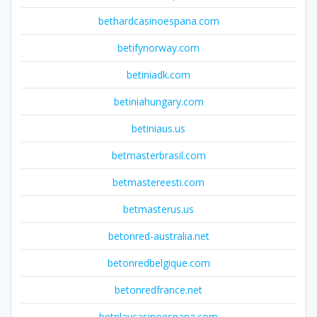
bethardcasinoespana.com
betifynorway.com
betiniadk.com
betiniahungary.com
betiniaus.us
betmasterbrasil.com
betmastereesti.com
betmasterus.us
betonred-australia.net
betonredbelgique.com
betonredfrance.net
betplaycasinoespana.com