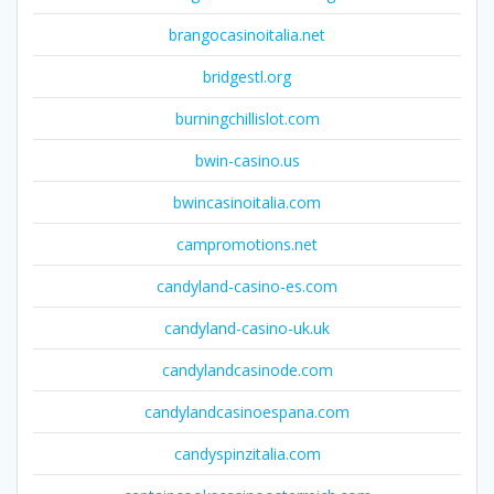
brangocasinoitalia.net
bridgestl.org
burningchillislot.com
bwin-casino.us
bwincasinoitalia.com
campromotions.net
candyland-casino-es.com
candyland-casino-uk.uk
candylandcasinode.com
candylandcasinoespana.com
candyspinzitalia.com