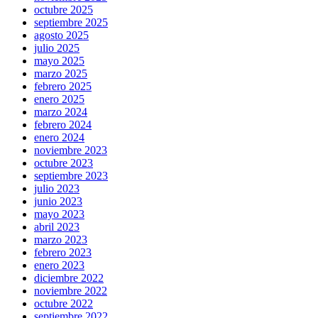
octubre 2025
septiembre 2025
agosto 2025
julio 2025
mayo 2025
marzo 2025
febrero 2025
enero 2025
marzo 2024
febrero 2024
enero 2024
noviembre 2023
octubre 2023
septiembre 2023
julio 2023
junio 2023
mayo 2023
abril 2023
marzo 2023
febrero 2023
enero 2023
diciembre 2022
noviembre 2022
octubre 2022
septiembre 2022