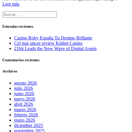
Leer más
Buscar:
Entradas recientes
Casino Roby España Tu Destino Brillante
Cel mai sincer review Kinbet Casino
21bit Leads the New Wave of Digital Assets
Comentarios recientes
Archivos
agosto 2026
julio 2026
junio 2026
mayo 2026
abril 2026
marzo 2026
febrero 2026
enero 2026
diciembre 2025
noviembre 2025