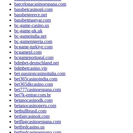
barcelonacasinoespana.com
bassbetcasinopl.com
bassbetgreece.net
bassbetmagyar.com
bc-game-casino.us
bc-game-uk.uk
bc-gameindia.net
bc-gamenigeria.com
bcgame-turkiye.com
bcgamepl.com
bcgameportugal.com
bdmbet-deutschland.net
bdmbetcasino.vip
bet-passioncasinoitalia.com
bet365casinoindia.com
bet365dkcasino.com
bet777casinoespana.com
bet7k-entrar.com.br
betanocasinodk.com
betanocasinoperu.com
betbullbrasil.com
betfaircasinoit.com
betflagcasinoespana.com
betfredcasino.us
betfredcasinoespana.com