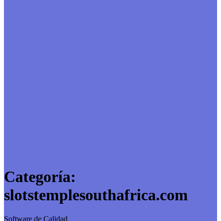
Categoría:
slotstemplesouthafrica.com
Software de Calidad