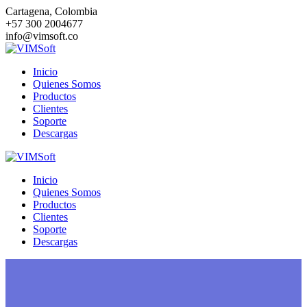
Saltar
Cartagena, Colombia
al
+57 300 2004677
contenido
info@vimsoft.co
Inicio
Quienes Somos
Productos
Clientes
Soporte
Descargas
Inicio
Quienes Somos
Productos
Clientes
Soporte
Descargas