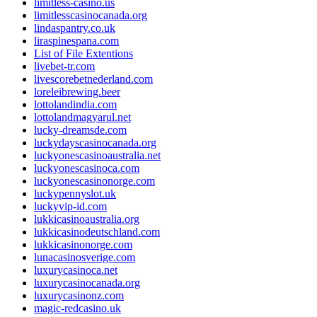
limitless-casino.us
limitlesscasinocanada.org
lindaspantry.co.uk
liraspinespana.com
List of File Extentions
livebet-tr.com
livescorebetnederland.com
loreleibrewing.beer
lottolandindia.com
lottolandmagyarul.net
lucky-dreamsde.com
luckydayscasinocanada.org
luckyonescasinoaustralia.net
luckyonescasinoca.com
luckyonescasinonorge.com
luckypennyslot.uk
luckyvip-id.com
lukkicasinoaustralia.org
lukkicasinodeutschland.com
lukkicasinonorge.com
lunacasinosverige.com
luxurycasinoca.net
luxurycasinocanada.org
luxurycasinonz.com
magic-redcasino.uk