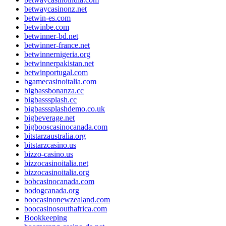
betwaycasinonz.net
betwin-es.com
betwinbe.com
betwinner-bd.net
betwinner-france.net
betwinnernigeria.org
betwinnerpakistan.net
betwinportugal.com
bgamecasinoitalia.com
bigbassbonanza.cc
bigbasssplash.cc
bigbasssplashdemo.co.uk
bigbeverage.net
bigbooscasinocanada.com
bitstarzaustralia.org
bitstarzcasino.us
bizzo-casino.us
bizzocasinoitalia.net
bizzocasinoitalia.org
bobcasinocanada.com
bodogcanada.org
boocasinonewzealand.com
boocasinosouthafrica.com
Bookkeeping