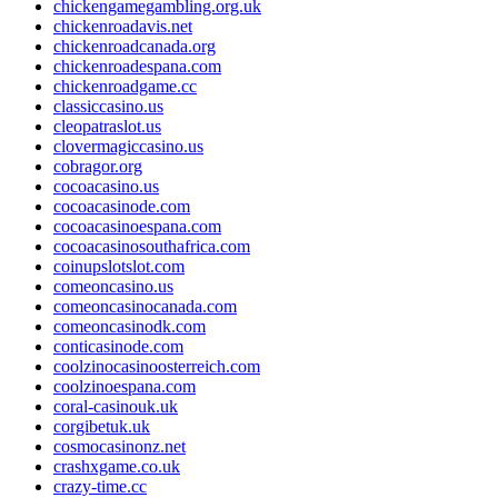
chickengamegambling.org.uk
chickenroadavis.net
chickenroadcanada.org
chickenroadespana.com
chickenroadgame.cc
classiccasino.us
cleopatraslot.us
clovermagiccasino.us
cobragor.org
cocoacasino.us
cocoacasinode.com
cocoacasinoespana.com
cocoacasinosouthafrica.com
coinupslotslot.com
comeoncasino.us
comeoncasinocanada.com
comeoncasinodk.com
conticasinode.com
coolzinocasinoosterreich.com
coolzinoespana.com
coral-casinouk.uk
corgibetuk.uk
cosmocasinonz.net
crashxgame.co.uk
crazy-time.cc