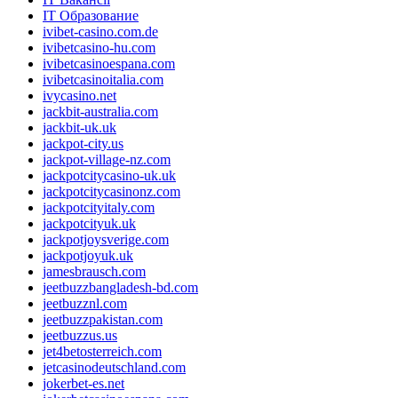
IT Образование
ivibet-casino.com.de
ivibetcasino-hu.com
ivibetcasinoespana.com
ivibetcasinoitalia.com
ivycasino.net
jackbit-australia.com
jackbit-uk.uk
jackpot-city.us
jackpot-village-nz.com
jackpotcitycasino-uk.uk
jackpotcitycasinonz.com
jackpotcityitaly.com
jackpotcityuk.uk
jackpotjoysverige.com
jackpotjoyuk.uk
jamesbrausch.com
jeetbuzzbangladesh-bd.com
jeetbuzznl.com
jeetbuzzpakistan.com
jeetbuzzus.us
jet4betosterreich.com
jetcasinodeutschland.com
jokerbet-es.net