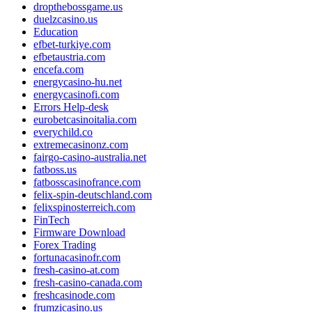
dropthebossgame.us
duelzcasino.us
Education
efbet-turkiye.com
efbetaustria.com
encefa.com
energycasino-hu.net
energycasinofi.com
Errors Help-desk
eurobetcasinoitalia.com
everychild.co
extremecasinonz.com
fairgo-casino-australia.net
fatboss.us
fatbosscasinofrance.com
felix-spin-deutschland.com
felixspinosterreich.com
FinTech
Firmware Download
Forex Trading
fortunacasinofr.com
fresh-casino-at.com
fresh-casino-canada.com
freshcasinode.com
frumzicasino.us