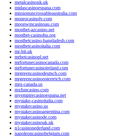
metalcasinouk.uk
midascasinoespana.com
missionuncrossableaustralia.com
monrocasinolv.com
moonwincasinoau.com
mostbet-azcasino.net
mostbet-casinohu.org
mostbetcasino-bangladesh.com
mostbetcasinoitalia.com
mr-bit.uk
mrbetcasinopl.net
mrfortunecasinocanada.com
mrfortunecasinoireland.com
mrgreencasinodeutsch.com
mrgreencasinoosterreich.com
mrq-canada.us
mxfuncasino.com
myempirecasinoespana.net
mystake-casinoitalia.com
mystakecasino.us
mystakecasinoargentina.com
mystakecasinode.com
mystakecasinouk.uk
n1casinonederland.com
napoleoncasinobelgium.com