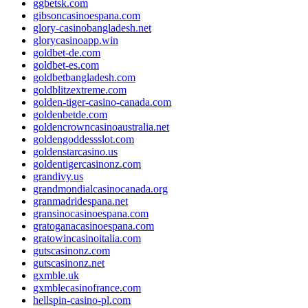
ggbetsk.com
gibsoncasinoespana.com
glory-casinobangladesh.net
glorycasinoapp.win
goldbet-de.com
goldbet-es.com
goldbetbangladesh.com
goldblitzextreme.com
golden-tiger-casino-canada.com
goldenbetde.com
goldencrowncasinoaustralia.net
goldengoddessslot.com
goldenstarcasino.us
goldentigercasinonz.com
grandivy.us
grandmondialcasinocanada.org
granmadridespana.net
gransinocasinoespana.com
gratoganacasinoespana.com
gratowincasinoitalia.com
gutscasinonz.com
gutscasinonz.net
gxmble.uk
gxmblecasinofrance.com
hellspin-casino-pl.com