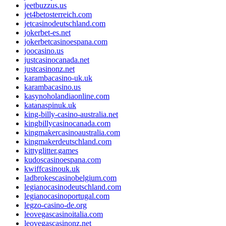
jeetbuzzus.us
jet4betosterreich.com
jetcasinodeutschland.com
jokerbet-es.net
jokerbetcasinoespana.com
joocasino.us
justcasinocanada.net
justcasinonz.net
karambacasino-uk.uk
karambacasino.us
kasynoholandiaonline.com
katanaspinuk.uk
king-billy-casino-australia.net
kingbillycasinocanada.com
kingmakercasinoaustralia.com
kingmakerdeutschland.com
kittyglitter.games
kudoscasinoespana.com
kwiffcasinouk.uk
ladbrokescasinobelgium.com
legianocasinodeutschland.com
legianocasinoportugal.com
legzo-casino-de.org
leovegascasinoitalia.com
leovegascasinonz.net