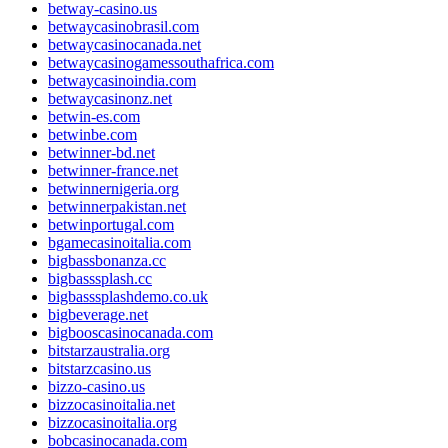
betway-casino.us
betwaycasinobrasil.com
betwaycasinocanada.net
betwaycasinogamessouthafrica.com
betwaycasinoindia.com
betwaycasinonz.net
betwin-es.com
betwinbe.com
betwinner-bd.net
betwinner-france.net
betwinnernigeria.org
betwinnerpakistan.net
betwinportugal.com
bgamecasinoitalia.com
bigbassbonanza.cc
bigbasssplash.cc
bigbasssplashdemo.co.uk
bigbeverage.net
bigbooscasinocanada.com
bitstarzaustralia.org
bitstarzcasino.us
bizzo-casino.us
bizzocasinoitalia.net
bizzocasinoitalia.org
bobcasinocanada.com