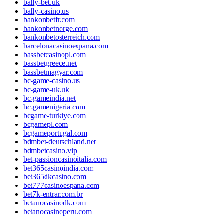
bally-bet.uk
bally-casino.us
bankonbetfr.com
bankonbetnorge.com
bankonbetosterreich.com
barcelonacasinoespana.com
bassbetcasinopl.com
bassbetgreece.net
bassbetmagyar.com
bc-game-casino.us
bc-game-uk.uk
bc-gameindia.net
bc-gamenigeria.com
bcgame-turkiye.com
bcgamepl.com
bcgameportugal.com
bdmbet-deutschland.net
bdmbetcasino.vip
bet-passioncasinoitalia.com
bet365casinoindia.com
bet365dkcasino.com
bet777casinoespana.com
bet7k-entrar.com.br
betanocasinodk.com
betanocasinoperu.com