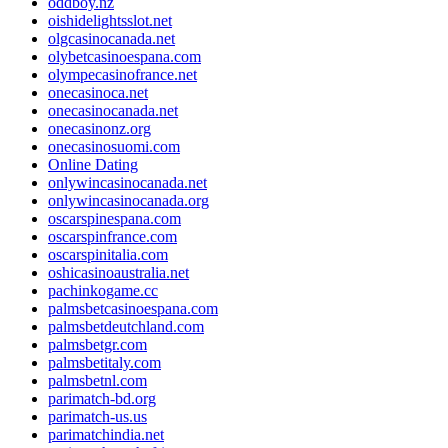
oddboy.nz
oishidelightsslot.net
olgcasinocanada.net
olybetcasinoespana.com
olympecasinofrance.net
onecasinoca.net
onecasinocanada.net
onecasinonz.org
onecasinosuomi.com
Online Dating
onlywincasinocanada.net
onlywincasinocanada.org
oscarspinespana.com
oscarspinfrance.com
oscarspinitalia.com
oshicasinoaustralia.net
pachinkogame.cc
palmsbetcasinoespana.com
palmsbetdeutchland.com
palmsbetgr.com
palmsbetitaly.com
palmsbetnl.com
parimatch-bd.org
parimatch-us.us
parimatchindia.net