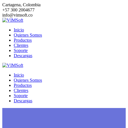
Saltar
Cartagena, Colombia
al
+57 300 2004677
contenido
info@vimsoft.co
Inicio
Quienes Somos
Productos
Clientes
Soporte
Descargas
Inicio
Quienes Somos
Productos
Clientes
Soporte
Descargas