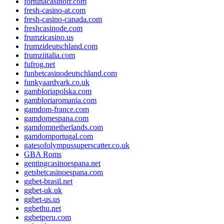
fortunacasinofr.com
fresh-casino-at.com
fresh-casino-canada.com
freshcasinode.com
frumzicasino.us
frumzideutschland.com
frumziitalia.com
fufrog.net
funbetcasinodeutschland.com
funkyaardvark.co.uk
gambloriapolska.com
gambloriaromania.com
gamdom-france.com
gamdomespana.com
gamdomnetherlands.com
gamdomportugal.com
gatesofolympussuperscatter.co.uk
GBA Roms
gentingcasinoespana.net
getsbetcasinoespana.com
ggbet-brasil.net
ggbet-uk.uk
ggbet-us.us
ggbethu.net
ggbetperu.com