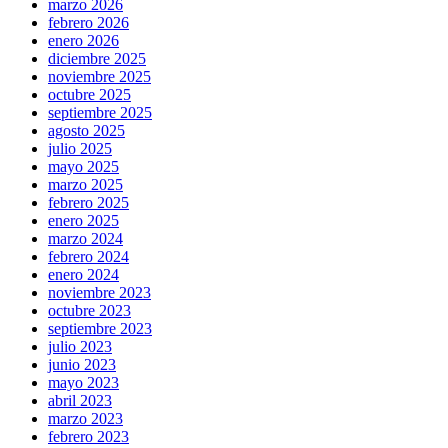
marzo 2026
febrero 2026
enero 2026
diciembre 2025
noviembre 2025
octubre 2025
septiembre 2025
agosto 2025
julio 2025
mayo 2025
marzo 2025
febrero 2025
enero 2025
marzo 2024
febrero 2024
enero 2024
noviembre 2023
octubre 2023
septiembre 2023
julio 2023
junio 2023
mayo 2023
abril 2023
marzo 2023
febrero 2023