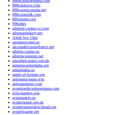
8888casinoespana.com
888casinoca.com
888casinocanada.net
888casinodk.com
88fortunes.org
99brides
admiral-casino-cz.com
adonnasbakery.net
Adult Sex Chat
agentnowager.us
alexandercasinofrance.net
allslots-casino.us
allslotscasinonz.net
amonbetcasino.com.de
amunracasinoitalia.org
andarbahar.us
apple-of-fortune.org
astronaut-game.win
astronauttopx.com
avantgardecasinoespana.com
avia-masters.win
aviamasters.us
aviatorgame.org.uk
aviatorgamesdownload.org
aviatrixgame.net