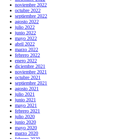
noviembre 2022
octubre 2022
septiembre 2022
agosto 2022
julio 2022
junio 2022
mayo 2022
abril 2022
marzo 2022
febrero 2022
enero 2022
diciembre 2021
noviembre 2021
octubre 2021
septiembre 2021
agosto 2021
julio 2021
junio 2021
mayo 2021
febrero 2021
julio 2020
junio 2020
mayo 2020
marzo 2020
febrero 2020