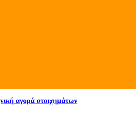
ληνική αγορά στοιχημάτων