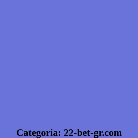
Categoría:
22-bet-gr.com