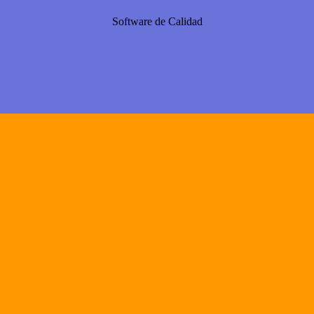
Software de Calidad