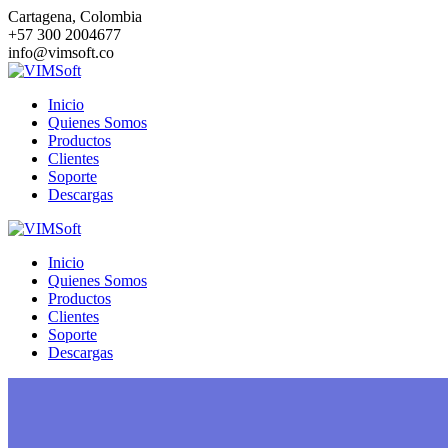
Saltar
Cartagena, Colombia
al
+57 300 2004677
contenido
info@vimsoft.co
Inicio
Quienes Somos
Productos
Clientes
Soporte
Descargas
Inicio
Quienes Somos
Productos
Clientes
Soporte
Descargas