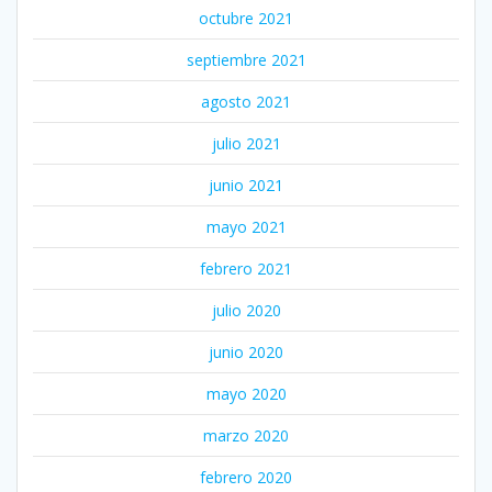
octubre 2021
septiembre 2021
agosto 2021
julio 2021
junio 2021
mayo 2021
febrero 2021
julio 2020
junio 2020
mayo 2020
marzo 2020
febrero 2020