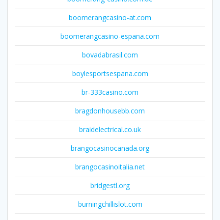
boomerangcasino-at.com
boomerangcasino-espana.com
bovadabrasil.com
boylesportsespana.com
br-333casino.com
bragdonhousebb.com
braidelectrical.co.uk
brangocasinocanada.org
brangocasinoitalia.net
bridgestl.org
burningchillislot.com