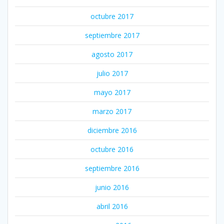
octubre 2017
septiembre 2017
agosto 2017
julio 2017
mayo 2017
marzo 2017
diciembre 2016
octubre 2016
septiembre 2016
junio 2016
abril 2016