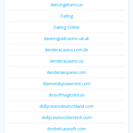
dancingdrums.us
Dating
Dating Online
davincigoldcasino-uk.uk
denderacasino.com.de
denderacasino.us
denderaespana.com
diamondspowerslot.com
diceofmagicslot.us
dollycasinodeutschland.com
dollycasinoosterreich.com
donbetcasinofr.com