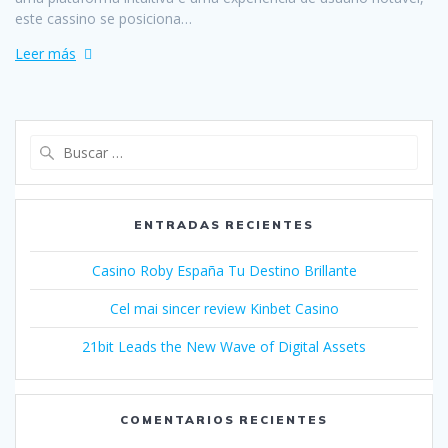
este cassino se posiciona…
Leer más
Buscar:
ENTRADAS RECIENTES
Casino Roby España Tu Destino Brillante
Cel mai sincer review Kinbet Casino
21bit Leads the New Wave of Digital Assets
COMENTARIOS RECIENTES