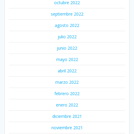
octubre 2022
septiembre 2022
agosto 2022
julio 2022
junio 2022
mayo 2022
abril 2022
marzo 2022
febrero 2022
enero 2022
diciembre 2021
noviembre 2021