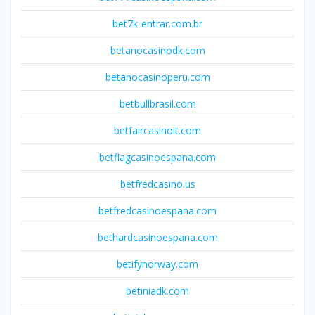
bet7k-entrar.com.br
betanocasinodk.com
betanocasinoperu.com
betbullbrasil.com
betfaircasinoit.com
betflagcasinoespana.com
betfredcasino.us
betfredcasinoespana.com
bethardcasinoespana.com
betifynorway.com
betiniadk.com