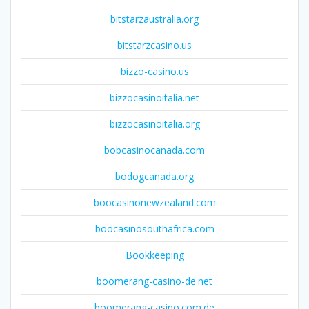
bitstarzaustralia.org
bitstarzcasino.us
bizzo-casino.us
bizzocasinoitalia.net
bizzocasinoitalia.org
bobcasinocanada.com
bodogcanada.org
boocasinonewzealand.com
boocasinosouthafrica.com
Bookkeeping
boomerang-casino-de.net
boomerang-casino.com.de