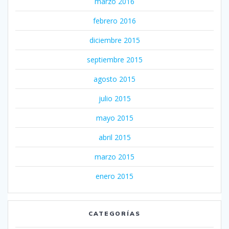
marzo 2016
febrero 2016
diciembre 2015
septiembre 2015
agosto 2015
julio 2015
mayo 2015
abril 2015
marzo 2015
enero 2015
CATEGORÍAS