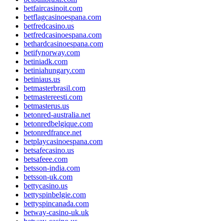
betfaircasinoit.com
betflagcasinoespana.com
betfredcasino.us
betfredcasinoespana.com
bethardcasinoespana.com
betifynorway.com
betiniadk.com
betiniahungary.com
betiniaus.us
betmasterbrasil.com
betmastereesti.com
betmasterus.us
betonred-australia.net
betonredbelgique.com
betonredfrance.net
betplaycasinoespana.com
betsafecasino.us
betsafeee.com
betsson-india.com
betsson-uk.com
bettycasino.us
bettyspinbelgie.com
bettyspincanada.com
betway-casino-uk.uk