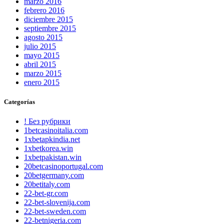
marzo 2016
febrero 2016
diciembre 2015
septiembre 2015
agosto 2015
julio 2015
mayo 2015
abril 2015
marzo 2015
enero 2015
Categorías
! Без рубрики
1betcasinoitalia.com
1xbetapkindia.net
1xbetkorea.win
1xbetpakistan.win
20betcasinoportugal.com
20betgermany.com
20betitaly.com
22-bet-gr.com
22-bet-slovenija.com
22-bet-sweden.com
22-betnigeria.com