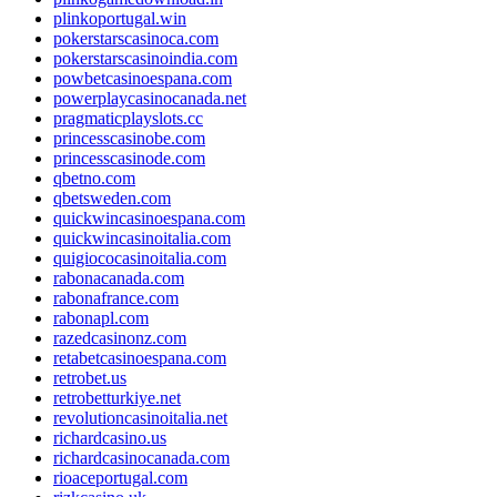
plinkoportugal.win
pokerstarscasinoca.com
pokerstarscasinoindia.com
powbetcasinoespana.com
powerplaycasinocanada.net
pragmaticplayslots.cc
princesscasinobe.com
princesscasinode.com
qbetno.com
qbetsweden.com
quickwincasinoespana.com
quickwincasinoitalia.com
quigiococasinoitalia.com
rabonacanada.com
rabonafrance.com
rabonapl.com
razedcasinonz.com
retabetcasinoespana.com
retrobet.us
retrobetturkiye.net
revolutioncasinoitalia.net
richardcasino.us
richardcasinocanada.com
rioaceportugal.com