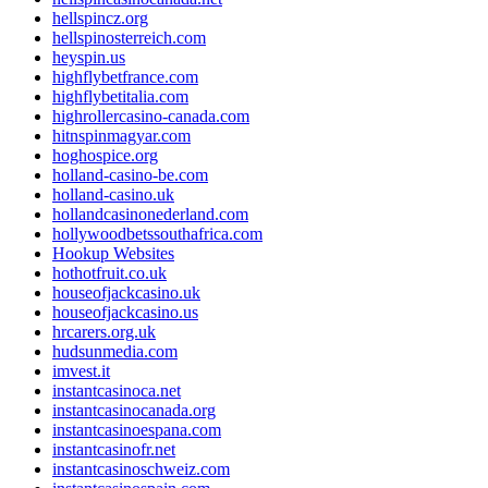
hellspincz.org
hellspinosterreich.com
heyspin.us
highflybetfrance.com
highflybetitalia.com
highrollercasino-canada.com
hitnspinmagyar.com
hoghospice.org
holland-casino-be.com
holland-casino.uk
hollandcasinonederland.com
hollywoodbetssouthafrica.com
Hookup Websites
hothotfruit.co.uk
houseofjackcasino.uk
houseofjackcasino.us
hrcarers.org.uk
hudsunmedia.com
imvest.it
instantcasinoca.net
instantcasinocanada.org
instantcasinoespana.com
instantcasinofr.net
instantcasinoschweiz.com