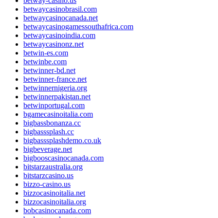
betway-casino.us
betwaycasinobrasil.com
betwaycasinocanada.net
betwaycasinogamessouthafrica.com
betwaycasinoindia.com
betwaycasinonz.net
betwin-es.com
betwinbe.com
betwinner-bd.net
betwinner-france.net
betwinnernigeria.org
betwinnerpakistan.net
betwinportugal.com
bgamecasinoitalia.com
bigbassbonanza.cc
bigbasssplash.cc
bigbasssplashdemo.co.uk
bigbeverage.net
bigbooscasinocanada.com
bitstarzaustralia.org
bitstarzcasino.us
bizzo-casino.us
bizzocasinoitalia.net
bizzocasinoitalia.org
bobcasinocanada.com