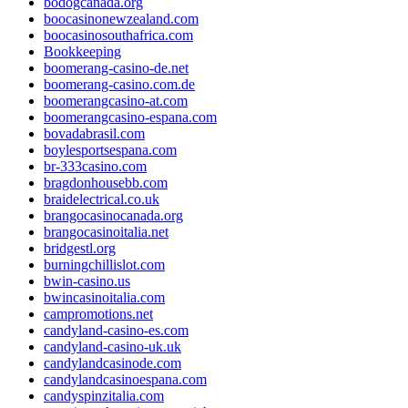
bodogcanada.org
boocasinonewzealand.com
boocasinosouthafrica.com
Bookkeeping
boomerang-casino-de.net
boomerang-casino.com.de
boomerangcasino-at.com
boomerangcasino-espana.com
bovadabrasil.com
boylesportsespana.com
br-333casino.com
bragdonhousebb.com
braidelectrical.co.uk
brangocasinocanada.org
brangocasinoitalia.net
bridgestl.org
burningchillislot.com
bwin-casino.us
bwincasinoitalia.com
campromotions.net
candyland-casino-es.com
candyland-casino-uk.uk
candylandcasinode.com
candylandcasinoespana.com
candyspinzitalia.com