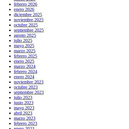
febrero 2026
enero 2026
diciembre 2025
noviembre 2025
octubre 2025
septiembre 2025
agosto 2025
julio 2025
mayo 2025
marzo 2025
febrero 2025
enero 2025
marzo 2024
febrero 2024
enero 2024
noviembre 2023
octubre 2023
septiembre 2023
julio 2023
junio 2023
mayo 2023
abril 2023
marzo 2023
febrero 2023
enero 2023