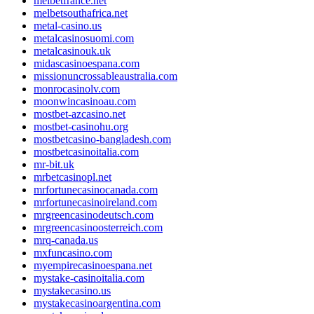
melbetfrance.net
melbetsouthafrica.net
metal-casino.us
metalcasinosuomi.com
metalcasinouk.uk
midascasinoespana.com
missionuncrossableaustralia.com
monrocasinolv.com
moonwincasinoau.com
mostbet-azcasino.net
mostbet-casinohu.org
mostbetcasino-bangladesh.com
mostbetcasinoitalia.com
mr-bit.uk
mrbetcasinopl.net
mrfortunecasinocanada.com
mrfortunecasinoireland.com
mrgreencasinodeutsch.com
mrgreencasinoosterreich.com
mrq-canada.us
mxfuncasino.com
myempirecasinoespana.net
mystake-casinoitalia.com
mystakecasino.us
mystakecasinoargentina.com