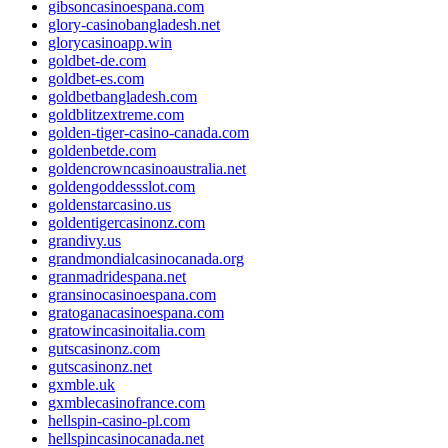
gibsoncasinoespana.com
glory-casinobangladesh.net
glorycasinoapp.win
goldbet-de.com
goldbet-es.com
goldbetbangladesh.com
goldblitzextreme.com
golden-tiger-casino-canada.com
goldenbetde.com
goldencrowncasinoaustralia.net
goldengoddessslot.com
goldenstarcasino.us
goldentigercasinonz.com
grandivy.us
grandmondialcasinocanada.org
granmadridespana.net
gransinocasinoespana.com
gratoganacasinoespana.com
gratowincasinoitalia.com
gutscasinonz.com
gutscasinonz.net
gxmble.uk
gxmblecasinofrance.com
hellspin-casino-pl.com
hellspincasinocanada.net