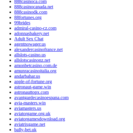
888casinoca.com
888casinocanada.net
888casinodk.com
88fortunes.org
99brides
admiral-casino-cz.com
adonnasbakery.net
Adult Sex Chat
agentnowager.us
alexandercasinofrance.net
allslots-casino.us
allslotscasinonz.net
amonbetcasino.com.de
amunracasinoitalia.org
andarbahar.us
apple-of-fortune.org
astronaut-game.win
astronauttopx.com
avantgardecasinoespana.com
avia-masters.win
aviamasters.us
aviatorgame.org.uk
aviatorgamesdownload.org
aviatrixgame.net
bally-bet.uk