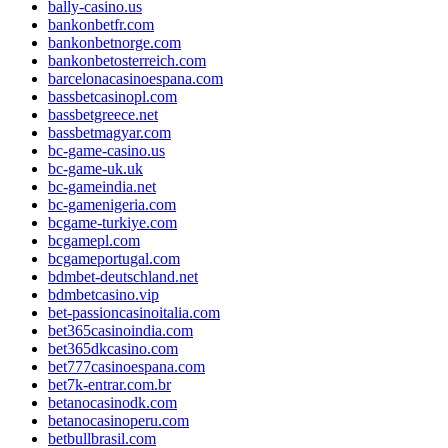
bally-casino.us
bankonbetfr.com
bankonbetnorge.com
bankonbetosterreich.com
barcelonacasinoespana.com
bassbetcasinopl.com
bassbetgreece.net
bassbetmagyar.com
bc-game-casino.us
bc-game-uk.uk
bc-gameindia.net
bc-gamenigeria.com
bcgame-turkiye.com
bcgamepl.com
bcgameportugal.com
bdmbet-deutschland.net
bdmbetcasino.vip
bet-passioncasinoitalia.com
bet365casinoindia.com
bet365dkcasino.com
bet777casinoespana.com
bet7k-entrar.com.br
betanocasinodk.com
betanocasinoperu.com
betbullbrasil.com