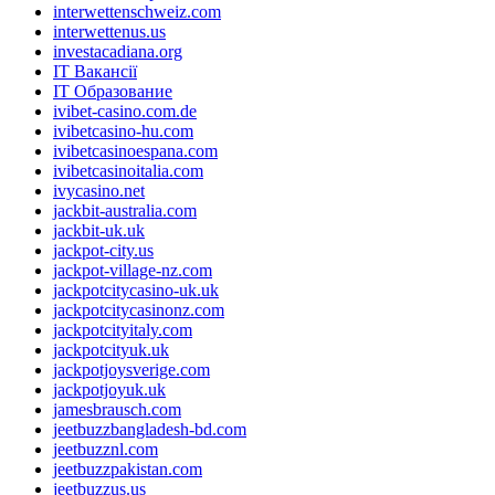
interwettenschweiz.com
interwettenus.us
investacadiana.org
IT Вакансії
IT Образование
ivibet-casino.com.de
ivibetcasino-hu.com
ivibetcasinoespana.com
ivibetcasinoitalia.com
ivycasino.net
jackbit-australia.com
jackbit-uk.uk
jackpot-city.us
jackpot-village-nz.com
jackpotcitycasino-uk.uk
jackpotcitycasinonz.com
jackpotcityitaly.com
jackpotcityuk.uk
jackpotjoysverige.com
jackpotjoyuk.uk
jamesbrausch.com
jeetbuzzbangladesh-bd.com
jeetbuzznl.com
jeetbuzzpakistan.com
jeetbuzzus.us