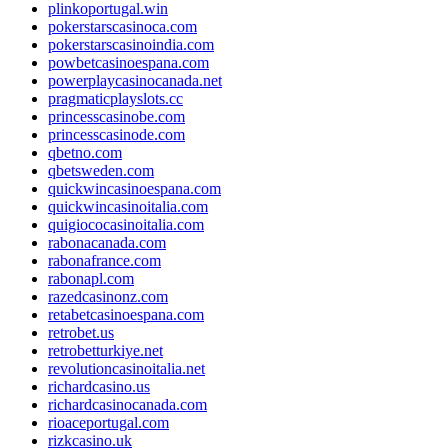
plinkoportugal.win
pokerstarscasinoca.com
pokerstarscasinoindia.com
powbetcasinoespana.com
powerplaycasinocanada.net
pragmaticplayslots.cc
princesscasinobe.com
princesscasinode.com
qbetno.com
qbetsweden.com
quickwincasinoespana.com
quickwincasinoitalia.com
quigiococasinoitalia.com
rabonacanada.com
rabonafrance.com
rabonapl.com
razedcasinonz.com
retabetcasinoespana.com
retrobet.us
retrobetturkiye.net
revolutioncasinoitalia.net
richardcasino.us
richardcasinocanada.com
rioaceportugal.com
rizkcasino.uk