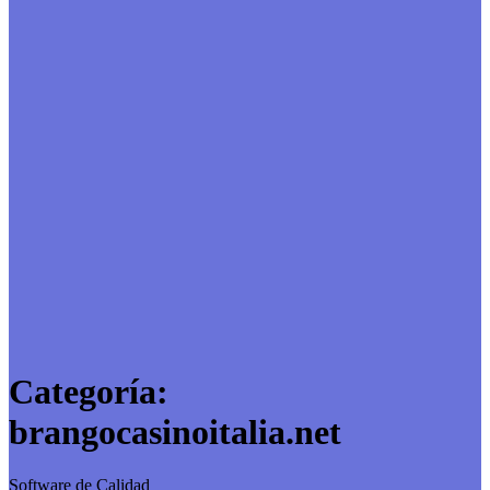
Categoría:
brangocasinoitalia.net
Software de Calidad