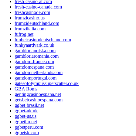
fresh-casino-at.com
fresh-casino-canada.com
freshcasinode.com
frumzicasino.us
frumzideutschland.com
frumziitalia.com
fufrog.net
funbetcasinodeutschland.com
funkyaardvark.co.uk
gambloriapolska.com
gambloriaromania.com
gamdom-france.com
gamdomespana.com
gamdomnetherlands.com
gamdomportugal.com
gatesofolympussuperscatter.co.uk
GBA Roms
gentingcasinoespana.net
getsbetcasinoespana.com
ggbet-brasil.net
ggbet-uk.uk
ggbet-us.us
ggbethu.net
ggbetperu.com
ggbetsk.com