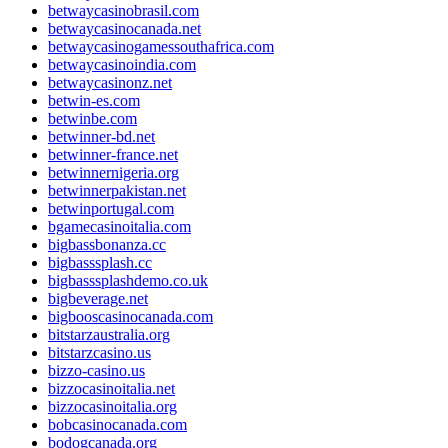
betwaycasinobrasil.com
betwaycasinocanada.net
betwaycasinogamessouthafrica.com
betwaycasinoindia.com
betwaycasinonz.net
betwin-es.com
betwinbe.com
betwinner-bd.net
betwinner-france.net
betwinnernigeria.org
betwinnerpakistan.net
betwinportugal.com
bgamecasinoitalia.com
bigbassbonanza.cc
bigbasssplash.cc
bigbasssplashdemo.co.uk
bigbeverage.net
bigbooscasinocanada.com
bitstarzaustralia.org
bitstarzcasino.us
bizzo-casino.us
bizzocasinoitalia.net
bizzocasinoitalia.org
bobcasinocanada.com
bodogcanada.org