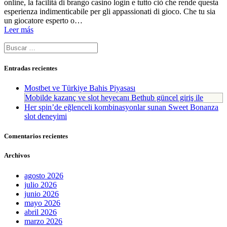
online, la facilità di brango casino login e tutto ciò che rende questa
esperienza indimenticabile per gli appassionati di gioco. Che tu sia
un giocatore esperto o…
Leer más
Buscar:
Entradas recientes
Mostbet ve Türkiye Bahis Piyasası
Mobilde kazanç ve slot heyecanı Bethub güncel giriş ile
Her spin’de eğlenceli kombinasyonlar sunan Sweet Bonanza
slot deneyimi
Comentarios recientes
Archivos
agosto 2026
julio 2026
junio 2026
mayo 2026
abril 2026
marzo 2026