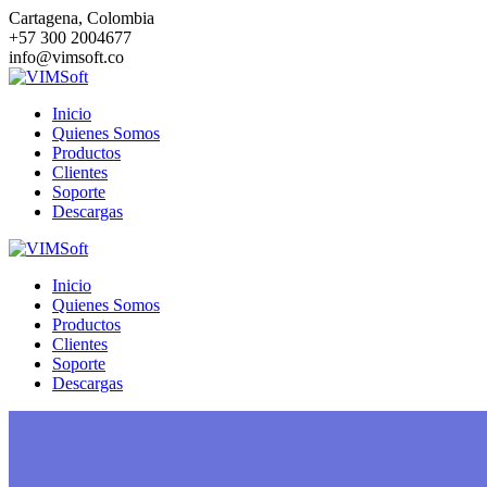
Saltar
Cartagena, Colombia
al
+57 300 2004677
contenido
info@vimsoft.co
Inicio
Quienes Somos
Productos
Clientes
Soporte
Descargas
Inicio
Quienes Somos
Productos
Clientes
Soporte
Descargas