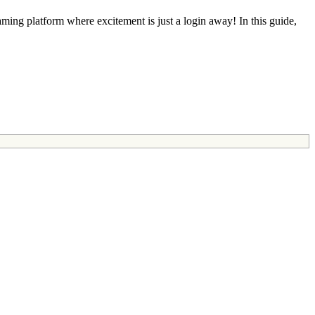
ng platform where excitement is just a login away! In this guide,