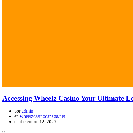
Accessing Wheelz Casino Your Ultimate L
por
admin
en
wheelzcasinocanada.net
en diciembre 12, 2025
0