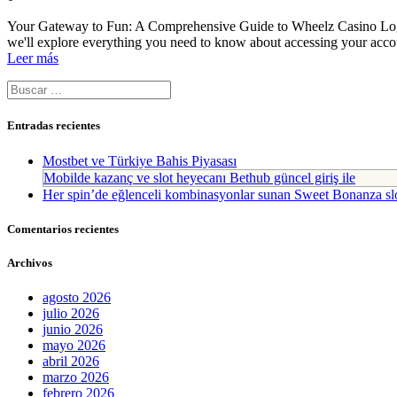
Your Gateway to Fun: A Comprehensive Guide to Wheelz Casino Login W
we'll explore everything you need to know about accessing your ac
Leer más
Buscar:
Entradas recientes
Mostbet ve Türkiye Bahis Piyasası
Mobilde kazanç ve slot heyecanı Bethub güncel giriş ile
Her spin’de eğlenceli kombinasyonlar sunan Sweet Bonanza sl
Comentarios recientes
Archivos
agosto 2026
julio 2026
junio 2026
mayo 2026
abril 2026
marzo 2026
febrero 2026