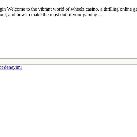
elcome to the vibrant world of wheelz casino, a thrilling online gami
count, and how to make the most out of your gaming…
ot deneyimi