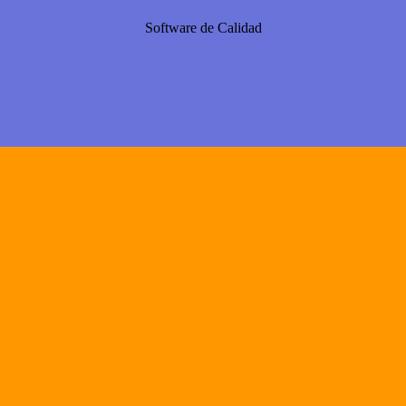
Software de Calidad