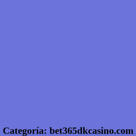
Categoría:
bet365dkcasino.com