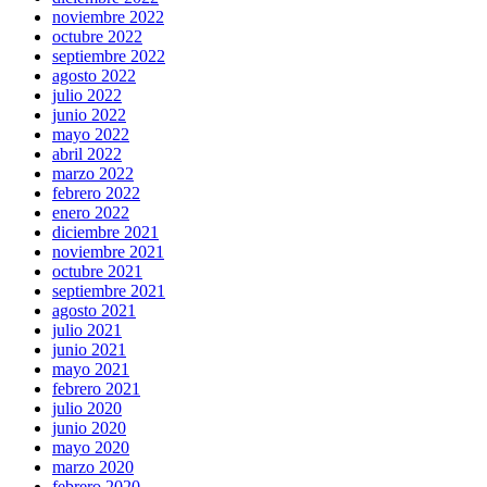
noviembre 2022
octubre 2022
septiembre 2022
agosto 2022
julio 2022
junio 2022
mayo 2022
abril 2022
marzo 2022
febrero 2022
enero 2022
diciembre 2021
noviembre 2021
octubre 2021
septiembre 2021
agosto 2021
julio 2021
junio 2021
mayo 2021
febrero 2021
julio 2020
junio 2020
mayo 2020
marzo 2020
febrero 2020