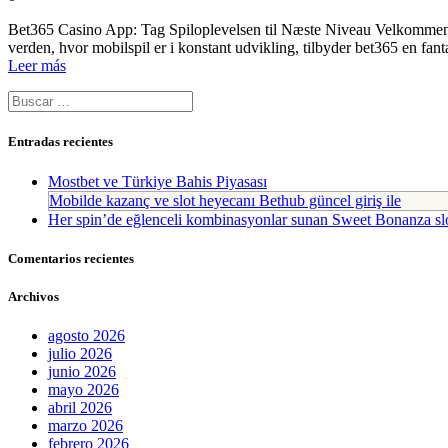
Bet365 Casino App: Tag Spiloplevelsen til Næste Niveau Velkommen t
verden, hvor mobilspil er i konstant udvikling, tilbyder bet365 en fant
Leer más
Buscar:
Entradas recientes
Mostbet ve Türkiye Bahis Piyasası
Mobilde kazanç ve slot heyecanı Bethub güncel giriş ile
Her spin’de eğlenceli kombinasyonlar sunan Sweet Bonanza sl
Comentarios recientes
Archivos
agosto 2026
julio 2026
junio 2026
mayo 2026
abril 2026
marzo 2026
febrero 2026