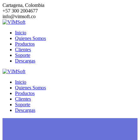
Saltar
Cartagena, Colombia
al
+57 300 2004677
contenido
info@vimsoft.co
Inicio
Quienes Somos
Productos
Clientes
Soporte
Descargas
Inicio
Quienes Somos
Productos
Clientes
Soporte
Descargas