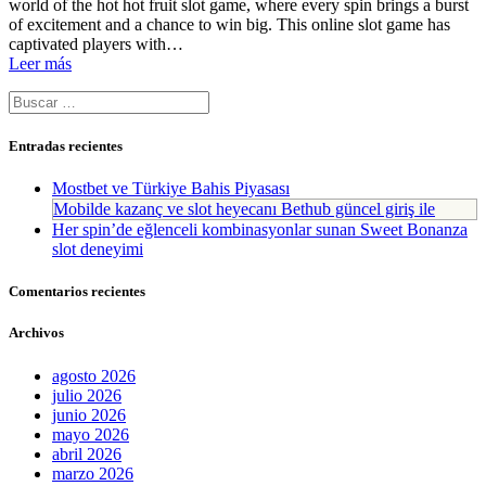
world of the hot hot fruit slot game, where every spin brings a burst
of excitement and a chance to win big. This online slot game has
captivated players with…
Leer más
Buscar:
Entradas recientes
Mostbet ve Türkiye Bahis Piyasası
Mobilde kazanç ve slot heyecanı Bethub güncel giriş ile
Her spin’de eğlenceli kombinasyonlar sunan Sweet Bonanza
slot deneyimi
Comentarios recientes
Archivos
agosto 2026
julio 2026
junio 2026
mayo 2026
abril 2026
marzo 2026