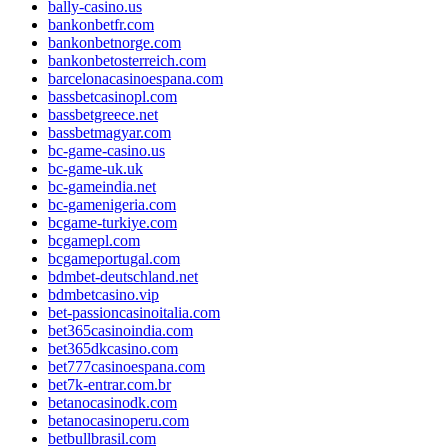
bally-casino.us
bankonbetfr.com
bankonbetnorge.com
bankonbetosterreich.com
barcelonacasinoespana.com
bassbetcasinopl.com
bassbetgreece.net
bassbetmagyar.com
bc-game-casino.us
bc-game-uk.uk
bc-gameindia.net
bc-gamenigeria.com
bcgame-turkiye.com
bcgamepl.com
bcgameportugal.com
bdmbet-deutschland.net
bdmbetcasino.vip
bet-passioncasinoitalia.com
bet365casinoindia.com
bet365dkcasino.com
bet777casinoespana.com
bet7k-entrar.com.br
betanocasinodk.com
betanocasinoperu.com
betbullbrasil.com