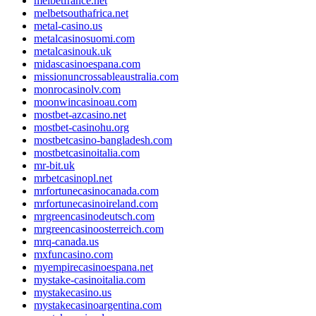
melbetfrance.net
melbetsouthafrica.net
metal-casino.us
metalcasinosuomi.com
metalcasinouk.uk
midascasinoespana.com
missionuncrossableaustralia.com
monrocasinolv.com
moonwincasinoau.com
mostbet-azcasino.net
mostbet-casinohu.org
mostbetcasino-bangladesh.com
mostbetcasinoitalia.com
mr-bit.uk
mrbetcasinopl.net
mrfortunecasinocanada.com
mrfortunecasinoireland.com
mrgreencasinodeutsch.com
mrgreencasinoosterreich.com
mrq-canada.us
mxfuncasino.com
myempirecasinoespana.net
mystake-casinoitalia.com
mystakecasino.us
mystakecasinoargentina.com