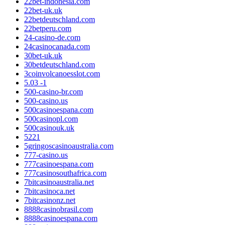
22bet-indonesia.com
22bet-uk.uk
22betdeutschland.com
22betperu.com
24-casino-de.com
24casinocanada.com
30bet-uk.uk
30betdeutschland.com
3coinvolcanoesslot.com
5.03 -1
500-casino-br.com
500-casino.us
500casinoespana.com
500casinopl.com
500casinouk.uk
5221
5gringoscasinoaustralia.com
777-casino.us
777casinoespana.com
777casinosouthafrica.com
7bitcasinoaustralia.net
7bitcasinoca.net
7bitcasinonz.net
8888casinobrasil.com
8888casinoespana.com