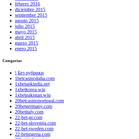
febrero 2016
diciembre 2015
septiembre 2015
agosto 2015
julio 2015
mayo 2015
abril 2015
marzo 2015
enero 2015
Categorías
! Без рубрики
1betcasinoitalia.com
1xbetapkindia.net
1xbetkorea.win
1xbetpakistan.win
20betcasinoportugal.com
20betgermany.com
20betitaly.com
22-bet-gr.com
22-bet-slovenija.com
22-bet-sweden.com
22-betnigeria.com