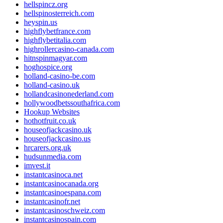
hellspincz.org
hellspinosterreich.com
heyspin.us
highflybetfrance.com
highflybetitalia.com
highrollercasino-canada.com
hitnspinmagyar.com
hoghospice.org
holland-casino-be.com
holland-casino.uk
hollandcasinonederland.com
hollywoodbetssouthafrica.com
Hookup Websites
hothotfruit.co.uk
houseofjackcasino.uk
houseofjackcasino.us
hrcarers.org.uk
hudsunmedia.com
imvest.it
instantcasinoca.net
instantcasinocanada.org
instantcasinoespana.com
instantcasinofr.net
instantcasinoschweiz.com
instantcasinospain.com