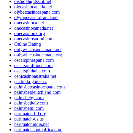
oishidelightsslot.net
olgcasinocanada.net
olybetcasinoespana.com
olympecasinofrance.net
onecasinoca.net
onecasinocanada.net
onecasinonz.org
onecasinosuomi.com
Online Dating
onlywincasinocanada.net
onlywincasinocanada.org
oscarspinespana.com
oscarspinfrance.com
oscarspinitalia.com
oshicasinoaustralia.net
pachinkogame.cc
palmsbetcasinoespana.com
palmsbetdeutchland.com
palmsbetgr.com
palmsbetitaly.com
palmsbetnl.com
parimatch-bd.org
parimatch-us.us
parimatchindia.net
parimatchsouthafrica.com