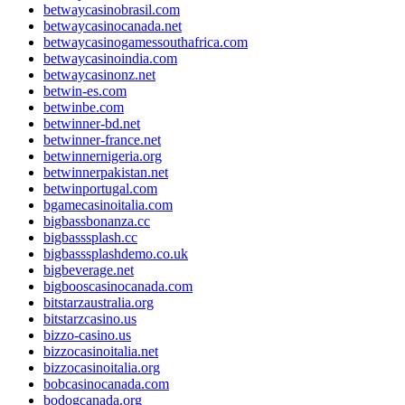
betwaycasinobrasil.com
betwaycasinocanada.net
betwaycasinogamessouthafrica.com
betwaycasinoindia.com
betwaycasinonz.net
betwin-es.com
betwinbe.com
betwinner-bd.net
betwinner-france.net
betwinnernigeria.org
betwinnerpakistan.net
betwinportugal.com
bgamecasinoitalia.com
bigbassbonanza.cc
bigbasssplash.cc
bigbasssplashdemo.co.uk
bigbeverage.net
bigbooscasinocanada.com
bitstarzaustralia.org
bitstarzcasino.us
bizzo-casino.us
bizzocasinoitalia.net
bizzocasinoitalia.org
bobcasinocanada.com
bodogcanada.org