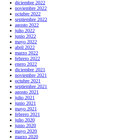
diciembre 2022
noviembre 2022
octubre 2022
septiembre 2022
agosto 2022
julio 2022
junio 2022
mayo 2022
abril 2022
marzo 2022
febrero 2022
enero 2022
diciembre 2021
noviembre 2021
octubre 2021
septiembre 2021
agosto 2021
julio 2021
junio 2021
mayo 2021
febrero 2021
julio 2020
junio 2020
mayo 2020
marzo 2020