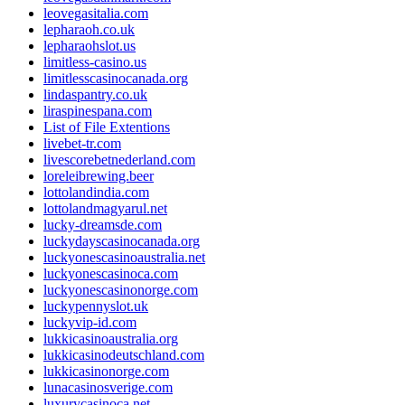
leovegasitalia.com
lepharaoh.co.uk
lepharaohslot.us
limitless-casino.us
limitlesscasinocanada.org
lindaspantry.co.uk
liraspinespana.com
List of File Extentions
livebet-tr.com
livescorebetnederland.com
loreleibrewing.beer
lottolandindia.com
lottolandmagyarul.net
lucky-dreamsde.com
luckydayscasinocanada.org
luckyonescasinoaustralia.net
luckyonescasinoca.com
luckyonescasinonorge.com
luckypennyslot.uk
luckyvip-id.com
lukkicasinoaustralia.org
lukkicasinodeutschland.com
lukkicasinonorge.com
lunacasinosverige.com
luxurycasinoca.net