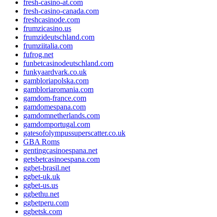
fresh-casino-at.com
fresh-casino-canada.com
freshcasinode.com
frumzicasino.us
frumzideutschland.com
frumziitalia.com
fufrog.net
funbetcasinodeutschland.com
funkyaardvark.co.uk
gambloriapolska.com
gambloriaromania.com
gamdom-france.com
gamdomespana.com
gamdomnetherlands.com
gamdomportugal.com
gatesofolympussuperscatter.co.uk
GBA Roms
gentingcasinoespana.net
getsbetcasinoespana.com
ggbet-brasil.net
ggbet-uk.uk
ggbet-us.us
ggbethu.net
ggbetperu.com
ggbetsk.com