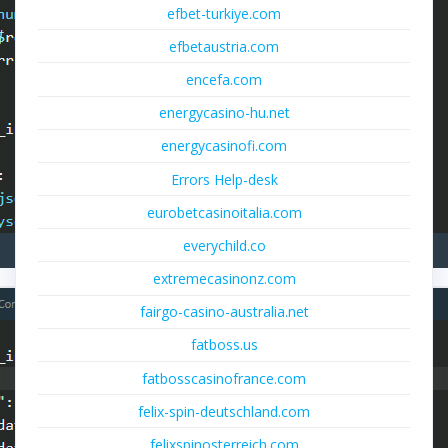
efbet-turkiye.com
efbetaustria.com
encefa.com
energycasino-hu.net
energycasinofi.com
Errors Help-desk
eurobetcasinoitalia.com
everychild.co
extremecasinonz.com
fairgo-casino-australia.net
fatboss.us
fatbosscasinofrance.com
felix-spin-deutschland.com
felixspinosterreich.com