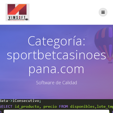
Saltar
al
contenido
Categoría:
sportbetcasinoes
pana.com
Software de Calidad