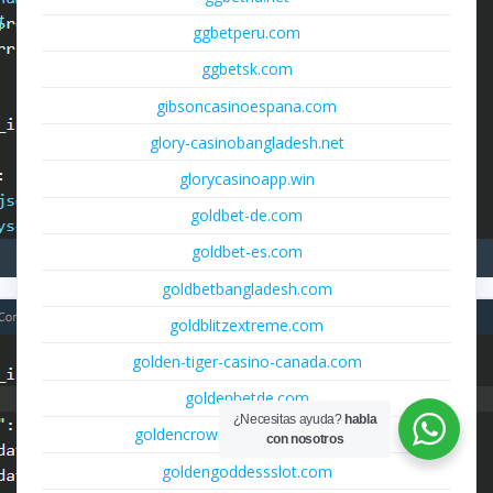
ggbetperu.com
ggbetsk.com
gibsoncasinoespana.com
glory-casinobangladesh.net
glorycasinoapp.win
goldbet-de.com
goldbet-es.com
goldbetbangladesh.com
goldblitzextreme.com
golden-tiger-casino-canada.com
goldenbetde.com
¿Necesitas ayuda?
habla
goldencrowncasinoaustralia.net
con nosotros
goldengoddessslot.com