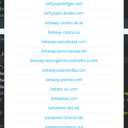
bettyspinbelgie.com
bettyspincanada.com
betway-casino-uk.uk
betway-casino.us
betwaycasinobrasil.com
betwaycasinocanada.net
betwaycasinogamessouthafrica.com
betwaycasinoindia.com
betwaycasinonz.net
betwin-es.com
betwinbe.com
betwinner-bd.net
betwinner-france.net
betwinnernigeria.org