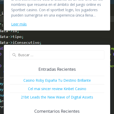
nombres que resuena en el ámbito del juego online es
Sportbet casino. Con el sportbet login, los jugadores
pueden sumergirse en una experiencia única llena…
Leer más
Buscar:
Entradas Recientes
Casino Roby España Tu Destino Brillante
Cel mai sincer review Kinbet Casino
21bit Leads the New Wave of Digital Assets
Comentarios Recientes