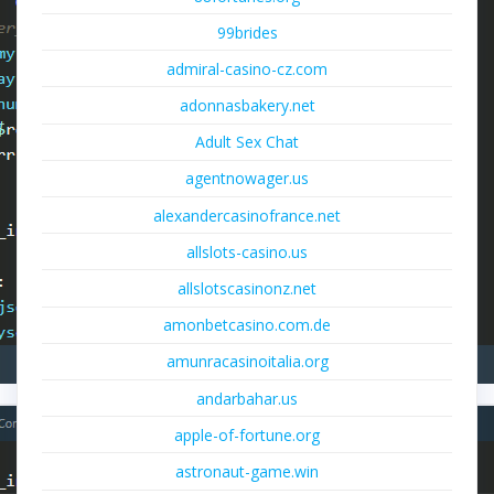
99brides
admiral-casino-cz.com
adonnasbakery.net
Adult Sex Chat
agentnowager.us
alexandercasinofrance.net
allslots-casino.us
allslotscasinonz.net
amonbetcasino.com.de
amunracasinoitalia.org
andarbahar.us
apple-of-fortune.org
astronaut-game.win