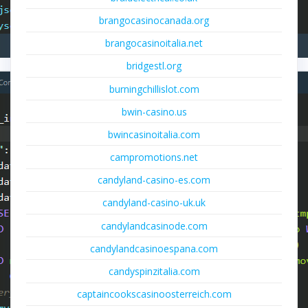
brangocasinocanada.org
brangocasinoitalia.net
bridgestl.org
burningchillislot.com
bwin-casino.us
bwincasinoitalia.com
campromotions.net
candyland-casino-es.com
candyland-casino-uk.uk
candylandcasinode.com
candylandcasinoespana.com
candyspinzitalia.com
captaincookscasinoosterreich.com