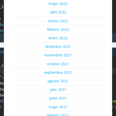
mayo 2022
abril 2022
marzo 2022
febrero 2022
enero 2022
diciembre 2021
noviembre 2021
octubre 2021
septiembre 2021
agosto 2021
julio 2021
junio 2021
mayo 2021
febrero 2021