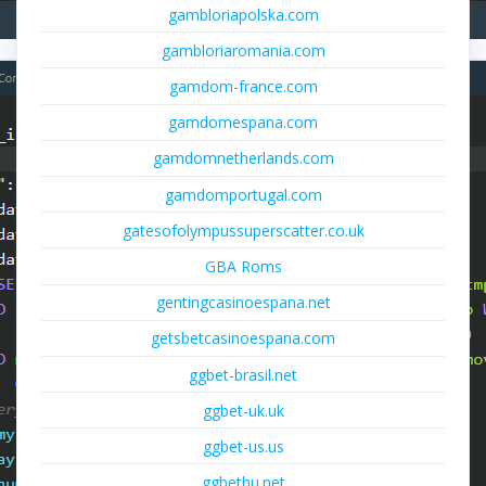
gambloriapolska.com
gambloriaromania.com
gamdom-france.com
gamdomespana.com
gamdomnetherlands.com
gamdomportugal.com
gatesofolympussuperscatter.co.uk
GBA Roms
gentingcasinoespana.net
getsbetcasinoespana.com
ggbet-brasil.net
ggbet-uk.uk
ggbet-us.us
ggbethu.net