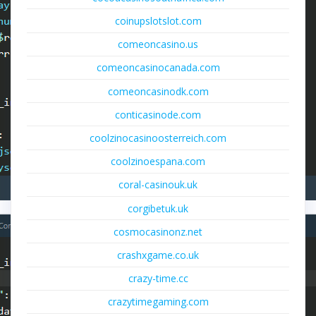
coinupslotslot.com
comeoncasino.us
comeoncasinocanada.com
comeoncasinodk.com
conticasinode.com
coolzinocasinoosterreich.com
coolzinoespana.com
coral-casinouk.uk
corgibetuk.uk
cosmocasinonz.net
crashxgame.co.uk
crazy-time.cc
crazytimegaming.com