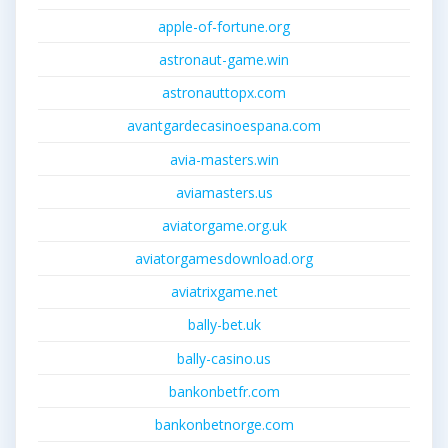
apple-of-fortune.org
astronaut-game.win
astronauttopx.com
avantgardecasinoespana.com
avia-masters.win
aviamasters.us
aviatorgame.org.uk
aviatorgamesdownload.org
aviatrixgame.net
bally-bet.uk
bally-casino.us
bankonbetfr.com
bankonbetnorge.com