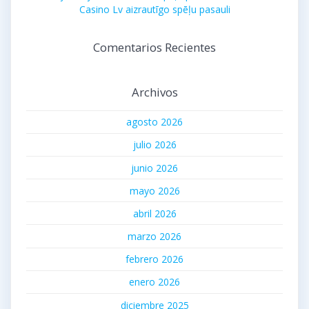
Casino Lv aizrautīgo spēļu pasauli
Comentarios Recientes
Archivos
agosto 2026
julio 2026
junio 2026
mayo 2026
abril 2026
marzo 2026
febrero 2026
enero 2026
diciembre 2025