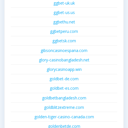
ggbet-uk.uk
ggbet-us.us
ggbethu.net
ggbetperu.com
ggbetsk.com
gibsoncasinoespana.com
glory-casinobangladesh.net
glorycasinoapp.win
goldbet-de.com
goldbet-es.com
goldbetbangladesh.com
goldblitzextreme.com
golden-tiger-casino-canada.com
goldenbetde.com