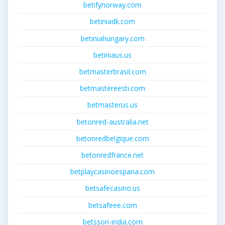
betifynorway.com
betiniadk.com
betiniahungary.com
betiniaus.us
betmasterbrasil.com
betmastereesti.com
betmasterus.us
betonred-australia.net
betonredbelgique.com
betonredfrance.net
betplaycasinoespana.com
betsafecasino.us
betsafeee.com
betsson-india.com