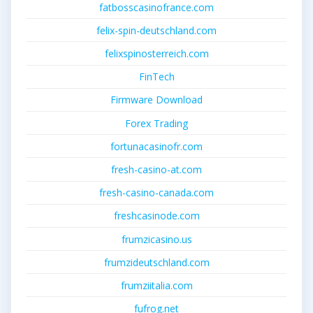
fatbosscasinofrance.com
felix-spin-deutschland.com
felixspinosterreich.com
FinTech
Firmware Download
Forex Trading
fortunacasinofr.com
fresh-casino-at.com
fresh-casino-canada.com
freshcasinode.com
frumzicasino.us
frumzideutschland.com
frumziitalia.com
fufrog.net