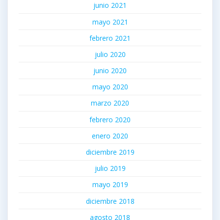
junio 2021
mayo 2021
febrero 2021
julio 2020
junio 2020
mayo 2020
marzo 2020
febrero 2020
enero 2020
diciembre 2019
julio 2019
mayo 2019
diciembre 2018
agosto 2018