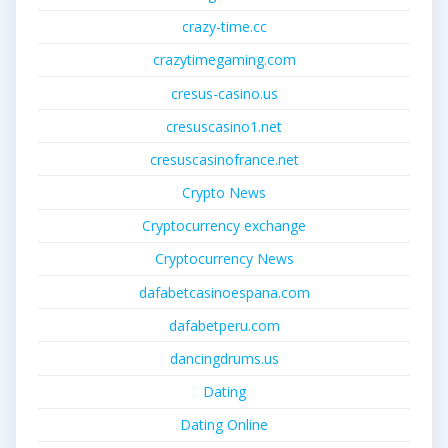
crazy-time.cc
crazytimegaming.com
cresus-casino.us
cresuscasino1.net
cresuscasinofrance.net
Crypto News
Cryptocurrency exchange
Cryptocurrency News
dafabetcasinoespana.com
dafabetperu.com
dancingdrums.us
Dating
Dating Online