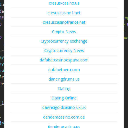
cresus-casino.us
cresuscasino1.net
cresuscasinofrance.net
Crypto News
Cryptocurrency exchange
Cryptocurrency News
dafabetcasinoespana.com
dafabetperu.com
dancingdrums.us
Dating
Dating Online
davincigoldcasino-uk.uk
denderacasino.com.de
denderacasino.us