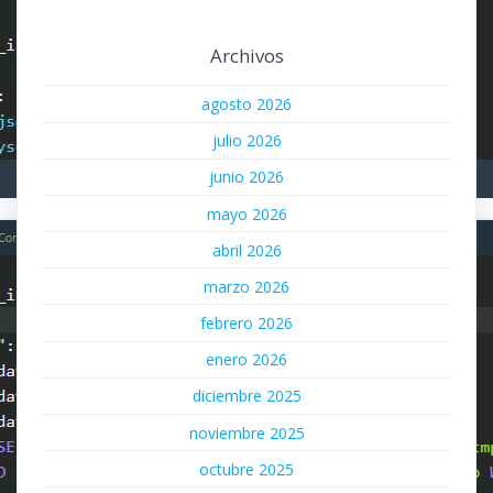
Archivos
agosto 2026
julio 2026
junio 2026
mayo 2026
abril 2026
marzo 2026
febrero 2026
enero 2026
diciembre 2025
noviembre 2025
octubre 2025