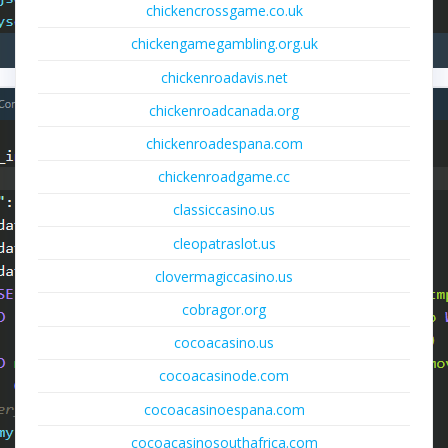
chickencrossgame.co.uk
chickengamegambling.org.uk
chickenroadavis.net
chickenroadcanada.org
chickenroadespana.com
chickenroadgame.cc
classiccasino.us
cleopatraslot.us
clovermagiccasino.us
cobragor.org
cocoacasino.us
cocoacasinode.com
cocoacasinoespana.com
cocoacasinosouthafrica.com