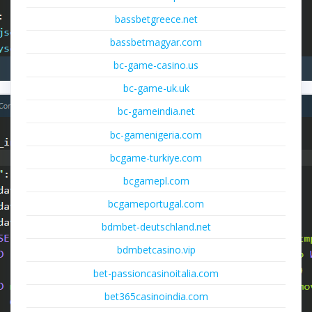
bassbetgreece.net
bassbetmagyar.com
bc-game-casino.us
bc-game-uk.uk
bc-gameindia.net
bc-gamenigeria.com
bcgame-turkiye.com
bcgamepl.com
bcgameportugal.com
bdmbet-deutschland.net
bdmbetcasino.vip
bet-passioncasinoitalia.com
bet365casinoindia.com