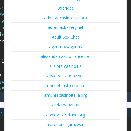
99brides
admiral-casino-cz.com
adonnasbakery.net
Adult Sex Chat
agentnowager.us
alexandercasinofrance.net
allslots-casino.us
allslotscasinonz.net
amonbetcasino.com.de
amunracasinoitalia.org
andarbahar.us
apple-of-fortune.org
astronaut-game.win