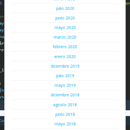
julio 2020
junio 2020
mayo 2020
marzo 2020
febrero 2020
enero 2020
diciembre 2019
julio 2019
mayo 2019
diciembre 2018
agosto 2018
junio 2018
mayo 2018