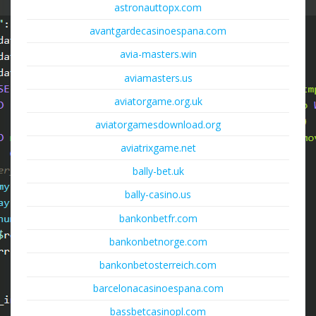
astronauttopx.com
avantgardecasinoespana.com
avia-masters.win
aviamasters.us
aviatorgame.org.uk
aviatorgamesdownload.org
aviatrixgame.net
bally-bet.uk
bally-casino.us
bankonbetfr.com
bankonbetnorge.com
bankonbetosterreich.com
barcelonacasinoespana.com
bassbetcasinopl.com