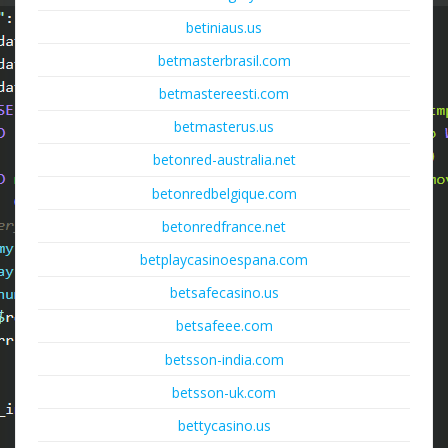
betiniaus.us
betmasterbrasil.com
betmastereesti.com
betmasterus.us
betonred-australia.net
betonredbelgique.com
betonredfrance.net
betplaycasinoespana.com
betsafecasino.us
betsafeee.com
betsson-india.com
betsson-uk.com
bettycasino.us