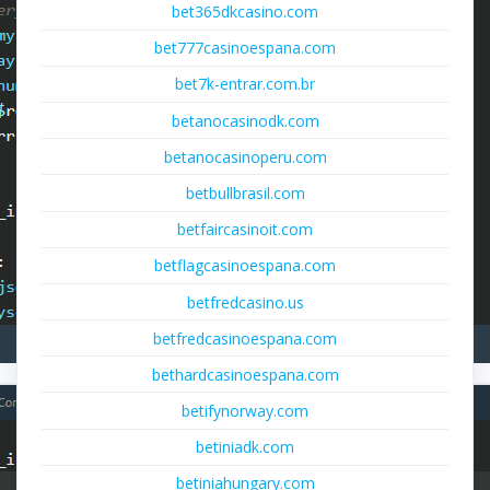
bet365dkcasino.com
bet777casinoespana.com
bet7k-entrar.com.br
betanocasinodk.com
betanocasinoperu.com
betbullbrasil.com
betfaircasinoit.com
betflagcasinoespana.com
betfredcasino.us
betfredcasinoespana.com
bethardcasinoespana.com
betifynorway.com
betiniadk.com
betiniahungary.com