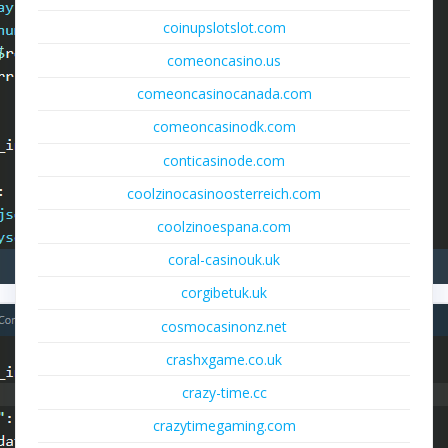
coinupslotslot.com
comeoncasino.us
comeoncasinocanada.com
comeoncasinodk.com
conticasinode.com
coolzinocasinoosterreich.com
coolzinoespana.com
coral-casinouk.uk
corgibetuk.uk
cosmocasinonz.net
crashxgame.co.uk
crazy-time.cc
crazytimegaming.com