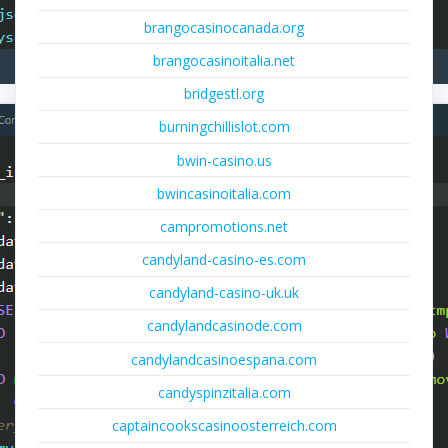
brangocasinocanada.org
brangocasinoitalia.net
bridgestl.org
burningchillislot.com
bwin-casino.us
bwincasinoitalia.com
campromotions.net
candyland-casino-es.com
candyland-casino-uk.uk
candylandcasinode.com
candylandcasinoespana.com
candyspinzitalia.com
captaincookscasinoosterreich.com