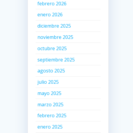
febrero 2026
enero 2026
diciembre 2025
noviembre 2025
octubre 2025
septiembre 2025
agosto 2025
julio 2025
mayo 2025
marzo 2025
febrero 2025
enero 2025