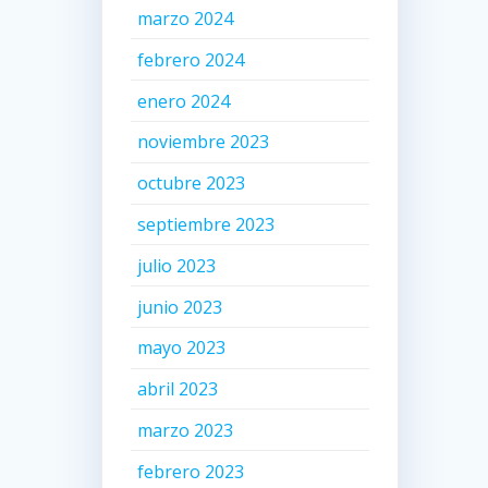
marzo 2024
febrero 2024
enero 2024
noviembre 2023
octubre 2023
septiembre 2023
julio 2023
junio 2023
mayo 2023
abril 2023
marzo 2023
febrero 2023