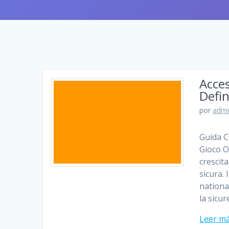
Acces
Defin
por
adm
Guida C
Gioco O
crescit
sicura.
nationa
la sicu
Leer m