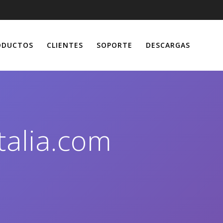
ODUCTOS
CLIENTES
SOPORTE
DESCARGAS
talia.com