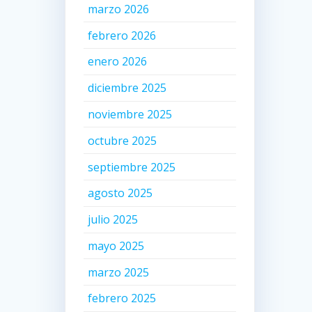
marzo 2026
febrero 2026
enero 2026
diciembre 2025
noviembre 2025
octubre 2025
septiembre 2025
agosto 2025
julio 2025
mayo 2025
marzo 2025
febrero 2025