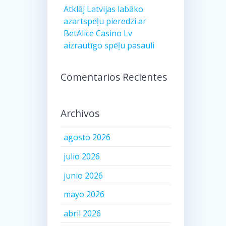
Atklāj Latvijas labāko
azartspēļu pieredzi ar
BetAlice Casino Lv
aizrautīgo spēļu pasauli
Comentarios Recientes
Archivos
agosto 2026
julio 2026
junio 2026
mayo 2026
abril 2026