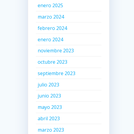
enero 2025
marzo 2024
febrero 2024
enero 2024
noviembre 2023
octubre 2023
septiembre 2023
julio 2023
junio 2023
mayo 2023
abril 2023
marzo 2023