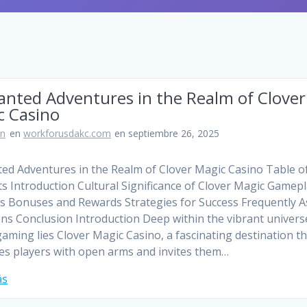
anted Adventures in the Realm of Clover
c Casino
in
en
workforusdakc.com
en septiembre 26, 2025
ed Adventures in the Realm of Clover Magic Casino Table o
s Introduction Cultural Significance of Clover Magic Gamep
s Bonuses and Rewards Strategies for Success Frequently 
ns Conclusion Introduction Deep within the vibrant univers
gaming lies Clover Magic Casino, a fascinating destination t
s players with open arms and invites them…
ás