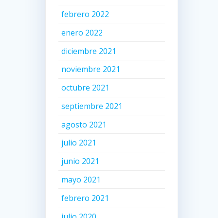
febrero 2022
enero 2022
diciembre 2021
noviembre 2021
octubre 2021
septiembre 2021
agosto 2021
julio 2021
junio 2021
mayo 2021
febrero 2021
julio 2020