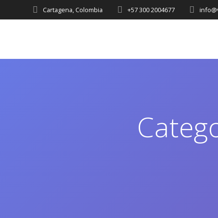
Saltar
Cartagena, Colombia
+57 300 2004677
info@
al
contenido
Catego