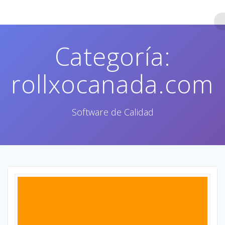
Saltar
al
contenido
Categoría:
rollxocanada.com
Software de Calidad