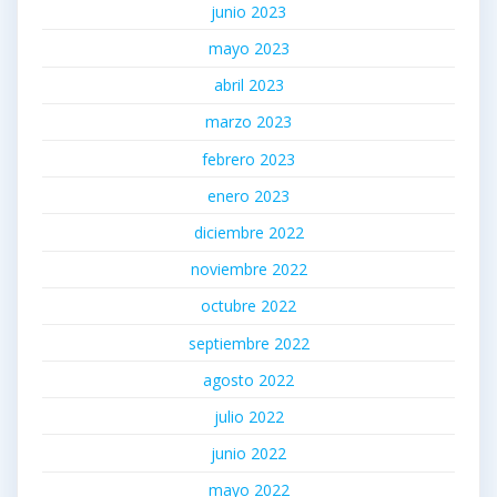
junio 2023
mayo 2023
abril 2023
marzo 2023
febrero 2023
enero 2023
diciembre 2022
noviembre 2022
octubre 2022
septiembre 2022
agosto 2022
julio 2022
junio 2022
mayo 2022