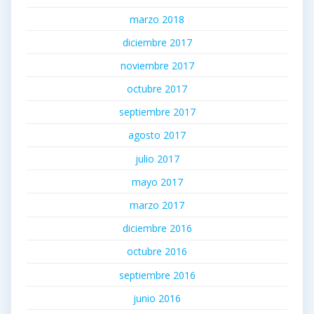
marzo 2018
diciembre 2017
noviembre 2017
octubre 2017
septiembre 2017
agosto 2017
julio 2017
mayo 2017
marzo 2017
diciembre 2016
octubre 2016
septiembre 2016
junio 2016