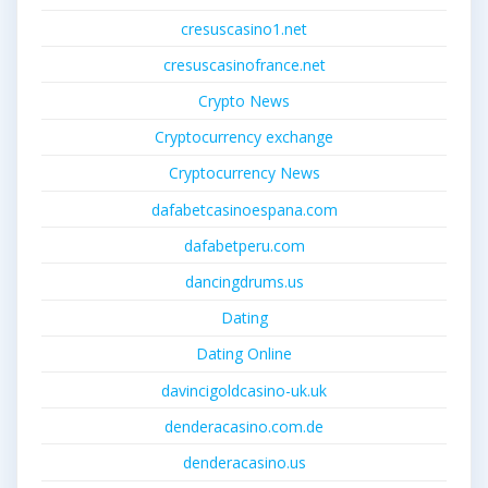
cresuscasino1.net
cresuscasinofrance.net
Crypto News
Cryptocurrency exchange
Cryptocurrency News
dafabetcasinoespana.com
dafabetperu.com
dancingdrums.us
Dating
Dating Online
davincigoldcasino-uk.uk
denderacasino.com.de
denderacasino.us