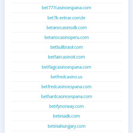
bet777casinoespana.com
bet7k-entrar.com.br
betanocasinodk.com
betanocasinoperu.com
betbullbrasil.com
betfaircasinoit.com
betflagcasinoespana.com
betfredcasino.us
betfredcasinoespana.com
bethardcasinoespana.com
betifynorway.com
betiniadk.com
betiniahungary.com