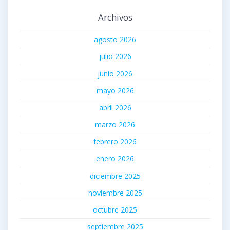
Archivos
agosto 2026
julio 2026
junio 2026
mayo 2026
abril 2026
marzo 2026
febrero 2026
enero 2026
diciembre 2025
noviembre 2025
octubre 2025
septiembre 2025