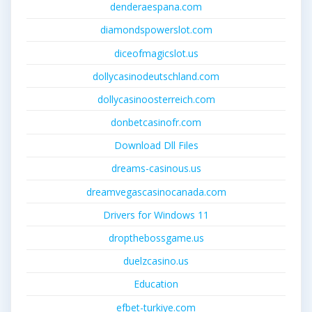
denderaespana.com
diamondspowerslot.com
diceofmagicslot.us
dollycasinodeutschland.com
dollycasinoosterreich.com
donbetcasinofr.com
Download Dll Files
dreams-casinous.us
dreamvegascasinocanada.com
Drivers for Windows 11
dropthebossgame.us
duelzcasino.us
Education
efbet-turkiye.com