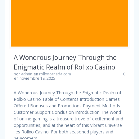
A Wondrous Journey Through the
Enigmatic Realm of Rollxo Casino
por
admin
en
rollxocanada.com
0
en noviembre 18, 2025
A Wondrous Journey Through the Enigmatic Realm of
Rollxo Casino Table of Contents Introduction Games
Offered Bonuses and Promotions Payment Methods
Customer Support Conclusion Introduction The world
of online gaming is a treasure trove of excitement and
opportunities, and at the heart of this vibrant universe
lies Rollxo Casino. For both seasoned players and
newcomers,…