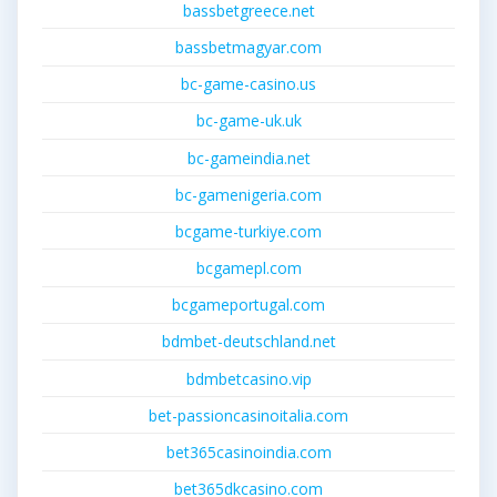
bassbetgreece.net
bassbetmagyar.com
bc-game-casino.us
bc-game-uk.uk
bc-gameindia.net
bc-gamenigeria.com
bcgame-turkiye.com
bcgamepl.com
bcgameportugal.com
bdmbet-deutschland.net
bdmbetcasino.vip
bet-passioncasinoitalia.com
bet365casinoindia.com
bet365dkcasino.com