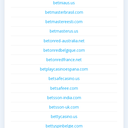
betiniaus.us
betmasterbrasil.com
betmastereesti.com
betmasterus.us
betonred-australia.net
betonredbelgique.com
betonredfrance.net
betplaycasinoespana.com
betsafecasino.us
betsafeee.com
betsson-india.com
betsson-uk.com
bettycasino.us
bettyspinbelgie.com