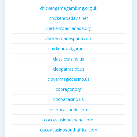
chickengamegambling.org.uk
chickenroadavis.net
chickenroadcanada.org
chickenroadespana.com
chickenroadgame.cc
classiccasino.us
cleopatraslot.us
clovermagiccasino.us
cobragor.org
cocoacasino.us
cocoacasinode.com
cocoacasinoespana.com
cocoacasinosouthafrica.com