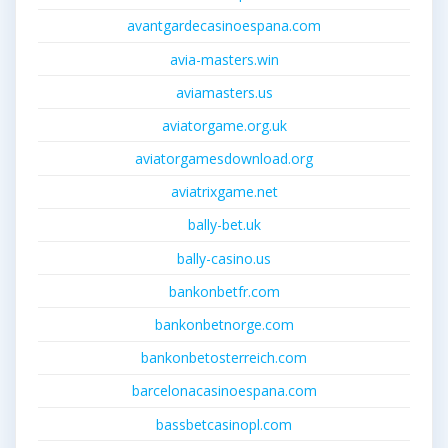
avantgardecasinoespana.com
avia-masters.win
aviamasters.us
aviatorgame.org.uk
aviatorgamesdownload.org
aviatrixgame.net
bally-bet.uk
bally-casino.us
bankonbetfr.com
bankonbetnorge.com
bankonbetosterreich.com
barcelonacasinoespana.com
bassbetcasinopl.com