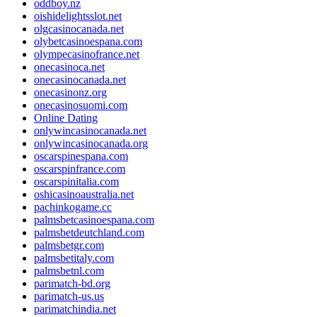
oddboy.nz
oishidelightsslot.net
olgcasinocanada.net
olybetcasinoespana.com
olympecasinofrance.net
onecasinoca.net
onecasinocanada.net
onecasinonz.org
onecasinosuomi.com
Online Dating
onlywincasinocanada.net
onlywincasinocanada.org
oscarspinespana.com
oscarspinfrance.com
oscarspinitalia.com
oshicasinoaustralia.net
pachinkogame.cc
palmsbetcasinoespana.com
palmsbetdeutchland.com
palmsbetgr.com
palmsbetitaly.com
palmsbetnl.com
parimatch-bd.org
parimatch-us.us
parimatchindia.net