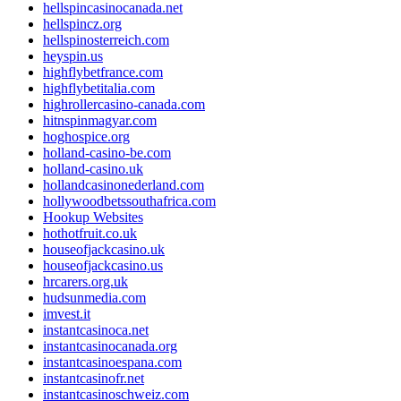
hellspincasinocanada.net
hellspincz.org
hellspinosterreich.com
heyspin.us
highflybetfrance.com
highflybetitalia.com
highrollercasino-canada.com
hitnspinmagyar.com
hoghospice.org
holland-casino-be.com
holland-casino.uk
hollandcasinonederland.com
hollywoodbetssouthafrica.com
Hookup Websites
hothotfruit.co.uk
houseofjackcasino.uk
houseofjackcasino.us
hrcarers.org.uk
hudsunmedia.com
imvest.it
instantcasinoca.net
instantcasinocanada.org
instantcasinoespana.com
instantcasinofr.net
instantcasinoschweiz.com