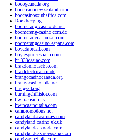
bodogcanada.org
boocasinonewzealand.com
boocasinosouthafrica.com
Bookkeeping
boomerang-casino-de.net
boomerang-casino.com.de
boomerangcasino-at.com
boomerangcasino-espana.com
bovadabrasil.com
boylesportsespana.com
br-333casino.com
bragdonhousebb.com
braidelectrical.co.uk
brangocasinocanada.org
brangocasinoitalia.net
bridgestl.org
burningchillislot.com
bwin-casino.us
bwincasinoitalia.com
campromotions.net
candyland-casino-es.com
candyland-casino-uk.uk
candylandcasinode.com
candylandcasinoespana.com
candyspinzitalia.com