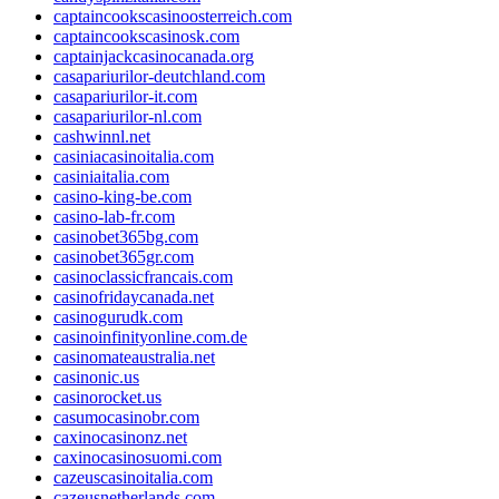
captaincookscasinoosterreich.com
captaincookscasinosk.com
captainjackcasinocanada.org
casapariurilor-deutchland.com
casapariurilor-it.com
casapariurilor-nl.com
cashwinnl.net
casiniacasinoitalia.com
casiniaitalia.com
casino-king-be.com
casino-lab-fr.com
casinobet365bg.com
casinobet365gr.com
casinoclassicfrancais.com
casinofridaycanada.net
casinogurudk.com
casinoinfinityonline.com.de
casinomateaustralia.net
casinonic.us
casinorocket.us
casumocasinobr.com
caxinocasinonz.net
caxinocasinosuomi.com
cazeuscasinoitalia.com
cazeusnetherlands.com