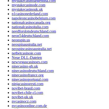
mystakecasinoargentina.com
mystakecasinode.com
mystakecasinouk.uk
n1casinonederland.com
napoleoncasinobelgium.com
nationalcasinocanada.org
nationalcasinoitalia.com
needforslotsdeutschland.com
neon54deutschland.com
neonspin.us
neospinaustralia.net
neospincasinoaustralia.net
netbetcasinoie.com
Neue DLL-Dateien
newvegascasinoes.com
ninecasino-gb.uk
ninecasinodeutschland.com
ninecasinofrance.org
ninecasinoportugal.com
ninjacasinoeesti.com
novibet-brasil.com
novibet-chile-cl.com
novibet-uk.uk
nvcasinocz.com
nvcasinoonline.com.de