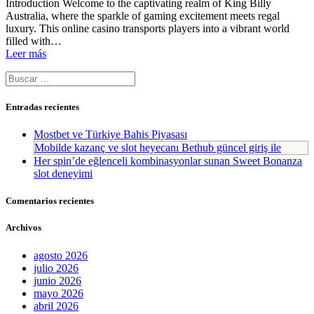
Introduction Welcome to the captivating realm of King Billy
Australia, where the sparkle of gaming excitement meets regal
luxury. This online casino transports players into a vibrant world
filled with…
Leer más
Buscar:
Entradas recientes
Mostbet ve Türkiye Bahis Piyasası
Mobilde kazanç ve slot heyecanı Bethub güncel giriş ile
Her spin’de eğlenceli kombinasyonlar sunan Sweet Bonanza
slot deneyimi
Comentarios recientes
Archivos
agosto 2026
julio 2026
junio 2026
mayo 2026
abril 2026