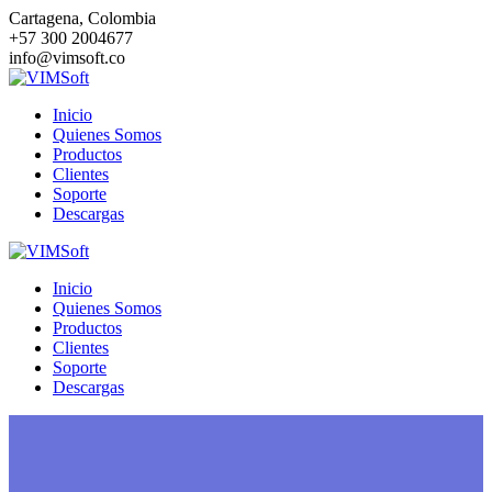
Saltar
Cartagena, Colombia
al
+57 300 2004677
contenido
info@vimsoft.co
Inicio
Quienes Somos
Productos
Clientes
Soporte
Descargas
Inicio
Quienes Somos
Productos
Clientes
Soporte
Descargas