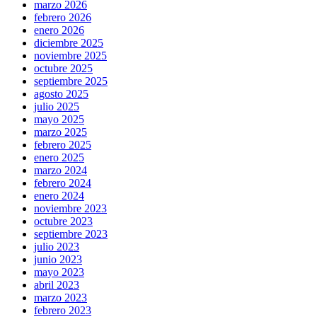
marzo 2026
febrero 2026
enero 2026
diciembre 2025
noviembre 2025
octubre 2025
septiembre 2025
agosto 2025
julio 2025
mayo 2025
marzo 2025
febrero 2025
enero 2025
marzo 2024
febrero 2024
enero 2024
noviembre 2023
octubre 2023
septiembre 2023
julio 2023
junio 2023
mayo 2023
abril 2023
marzo 2023
febrero 2023