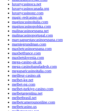
luxurycasinoca.net
luxurycasinocanada.org
luxurycasinonz.com
magic-redcasino.uk
magiuscasinoitalia.com
magiuscasinopolska.com
malinacasinoespana.net
malinacasinoportugal.com
marcaapuestascasinoespana.com
marniegrundman.com
maxbetcasinoespana.com
maxbetfrance.com
maxbetslovenia.com
mega-casino-uk.uk
mega-casinobangladesh.com
megaparicasinoitalia.com
meilleur-casino.uk
melbet-kg.net
melbet-ng.com
melbet-turkiye-casino.com
melbetargentina.net
melbetbrasil.net
melbetcamerounonline.com
melbetcasino.us