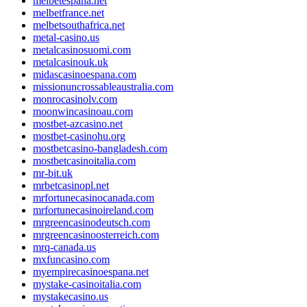
melbetespana.net
melbetfrance.net
melbetsouthafrica.net
metal-casino.us
metalcasinosuomi.com
metalcasinouk.uk
midascasinoespana.com
missionuncrossableaustralia.com
monrocasinolv.com
moonwincasinoau.com
mostbet-azcasino.net
mostbet-casinohu.org
mostbetcasino-bangladesh.com
mostbetcasinoitalia.com
mr-bit.uk
mrbetcasinopl.net
mrfortunecasinocanada.com
mrfortunecasinoireland.com
mrgreencasinodeutsch.com
mrgreencasinoosterreich.com
mrq-canada.us
mxfuncasino.com
myempirecasinoespana.net
mystake-casinoitalia.com
mystakecasino.us