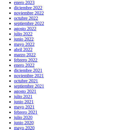
enero 2023
diciembre 2022
noviembre 2022
octubre 2022
septiembre 2022
agosto 2022
julio 2022
junio 2022
mayo 2022
abril 2022
marzo 2022
febrero 2022
enero 2022
diciembre 2021
noviembre 2021
octubre 2021
septiembre 2021
agosto 2021
julio 2021
junio 2021
mayo 2021
febrero 2021
julio 2020
junio 2020
mayo 2020