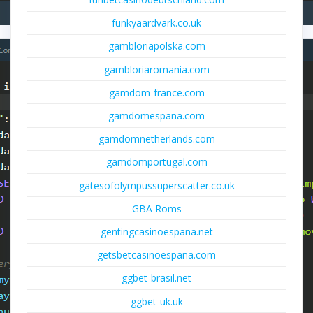
funkyaardvark.co.uk
gambloriapolska.com
gambloriaromania.com
gamdom-france.com
gamdomespana.com
gamdomnetherlands.com
gamdomportugal.com
gatesofolympussuperscatter.co.uk
GBA Roms
gentingcasinoespana.net
getsbetcasinoespana.com
ggbet-brasil.net
ggbet-uk.uk