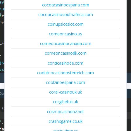
cocoacasinoespana.com
cocoacasinosouthafrica.com
coinupslotslot.com
comeoncasino.us
comeoncasinocanada.com
comeoncasinodk.com
conticasinode.com
coolzinocasinoosterreich.com
coolzinoespana.com
coral-casinouk.uk
corgibetuk.uk
cosmocasinonz.net
crashxgame.co.uk
crazy-time.cc