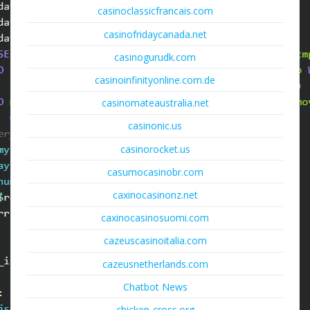
casinoclassicfrancais.com
casinofridaycanada.net
casinogurudk.com
casinoinfinityonline.com.de
casinomateaustralia.net
casinonic.us
casinorocket.us
casumocasinobr.com
caxinocasinonz.net
caxinocasinosuomi.com
cazeuscasinoitalia.com
cazeusnetherlands.com
Chatbot News
chicken-cross.org