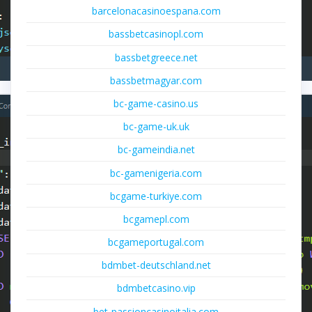
barcelonacasinoespana.com
bassbetcasinopl.com
bassbetgreece.net
bassbetmagyar.com
bc-game-casino.us
bc-game-uk.uk
bc-gameindia.net
bc-gamenigeria.com
bcgame-turkiye.com
bcgamepl.com
bcgameportugal.com
bdmbet-deutschland.net
bdmbetcasino.vip
bet-passioncasinoitalia.com