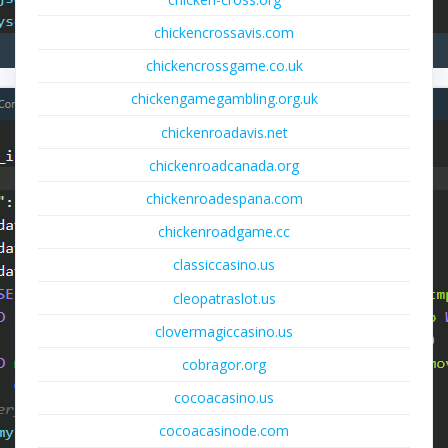
chickencrossavis.com
chickencrossgame.co.uk
chickengamegambling.org.uk
chickenroadavis.net
chickenroadcanada.org
chickenroadespana.com
chickenroadgame.cc
classiccasino.us
cleopatraslot.us
clovermagiccasino.us
cobragor.org
cocoacasino.us
cocoacasinode.com