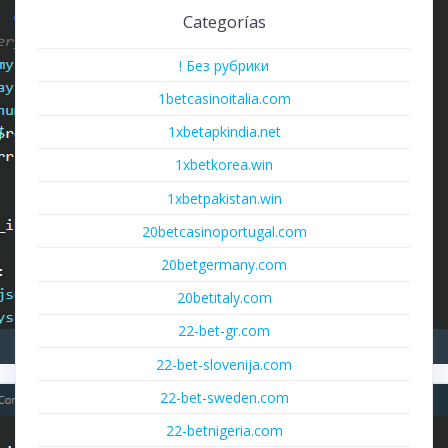
Categorías
! Без рубрики
1betcasinoitalia.com
1xbetapkindia.net
1xbetkorea.win
1xbetpakistan.win
20betcasinoportugal.com
20betgermany.com
20betitaly.com
22-bet-gr.com
22-bet-slovenija.com
22-bet-sweden.com
22-betnigeria.com