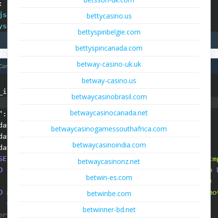
bettycasino.us
bettyspinbelgie.com
bettyspincanada.com
betway-casino-uk.uk
betway-casino.us
betwaycasinobrasil.com
betwaycasinocanada.net
betwaycasinogamessouthafrica.com
betwaycasinoindia.com
betwaycasinonz.net
betwin-es.com
betwinbe.com
betwinner-bd.net