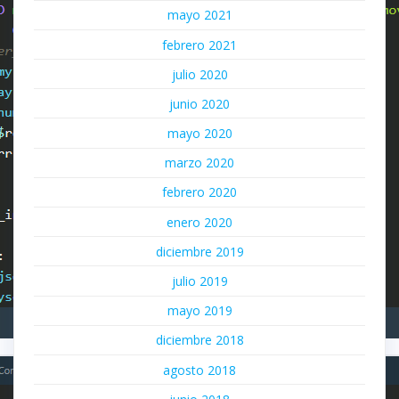
mayo 2021
febrero 2021
julio 2020
junio 2020
mayo 2020
marzo 2020
febrero 2020
enero 2020
diciembre 2019
julio 2019
mayo 2019
diciembre 2018
agosto 2018