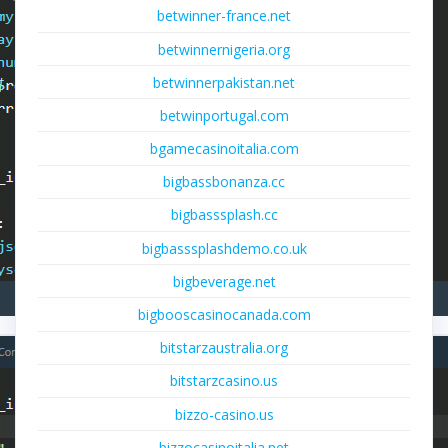
betwinner-france.net
betwinnernigeria.org
betwinnerpakistan.net
betwinportugal.com
bgamecasinoitalia.com
bigbassbonanza.cc
bigbasssplash.cc
bigbasssplashdemo.co.uk
bigbeverage.net
bigbooscasinocanada.com
bitstarzaustralia.org
bitstarzcasino.us
bizzo-casino.us
bizzocasinoitalia.net