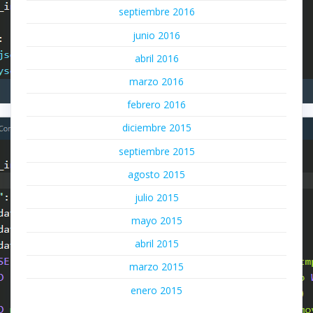
septiembre 2016
junio 2016
abril 2016
marzo 2016
febrero 2016
diciembre 2015
septiembre 2015
agosto 2015
julio 2015
mayo 2015
abril 2015
marzo 2015
enero 2015