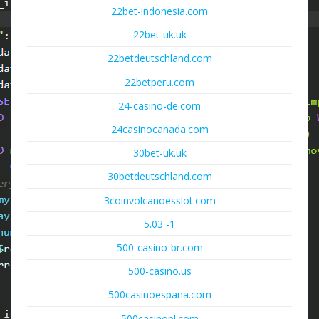
22bet-indonesia.com
22bet-uk.uk
22betdeutschland.com
22betperu.com
24-casino-de.com
24casinocanada.com
30bet-uk.uk
30betdeutschland.com
3coinvolcanoesslot.com
5.03 -1
500-casino-br.com
500-casino.us
500casinoespana.com
500casinopl.com