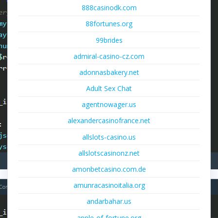
888casinodk.com
88fortunes.org
99brides
admiral-casino-cz.com
adonnasbakery.net
Adult Sex Chat
agentnowager.us
alexandercasinofrance.net
allslots-casino.us
allslotscasinonz.net
amonbetcasino.com.de
amunracasinoitalia.org
andarbahar.us
apple-of-fortune.org