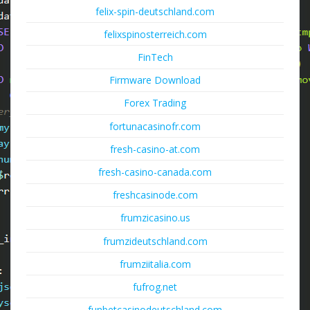
felix-spin-deutschland.com
felixspinosterreich.com
FinTech
Firmware Download
Forex Trading
fortunacasinofr.com
fresh-casino-at.com
fresh-casino-canada.com
freshcasinode.com
frumzicasino.us
frumzideutschland.com
frumziitalia.com
fufrog.net
funbetcasinodeutschland.com