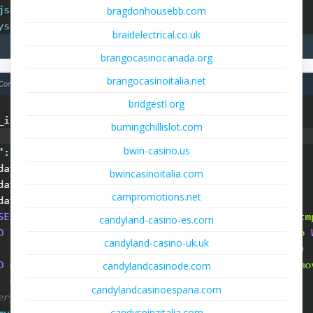
bragdonhousebb.com
braidelectrical.co.uk
brangocasinocanada.org
brangocasinoitalia.net
bridgestl.org
burningchillislot.com
bwin-casino.us
bwincasinoitalia.com
campromotions.net
candyland-casino-es.com
candyland-casino-uk.uk
candylandcasinode.com
candylandcasinoespana.com
candyspinzitalia.com