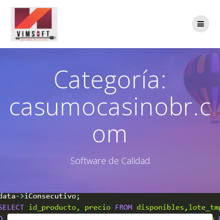
Saltar
al
contenido
Categoría:
casumocasinobr.c
om
Software de Calidad