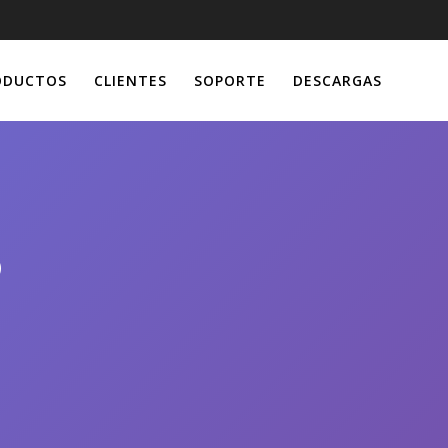
ODUCTOS
CLIENTES
SOPORTE
DESCARGAS
5