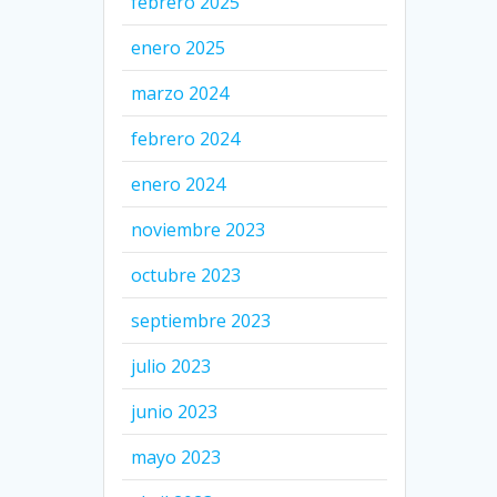
febrero 2025
enero 2025
marzo 2024
febrero 2024
enero 2024
noviembre 2023
octubre 2023
septiembre 2023
julio 2023
junio 2023
mayo 2023