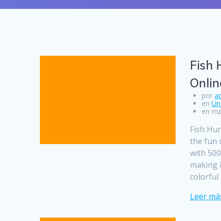
Fish 
Onlin
por
a
en
Un
en ma
Fish Hun
the fun 
with 500
making i
colorful
Leer má