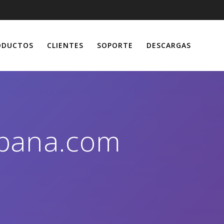
ODUCTOS
CLIENTES
SOPORTE
DESCARGAS
spana.com