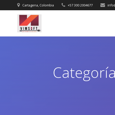
Saltar
Cartagena, Colombia
+57 300 2004677
info
al
contenido
Categorí