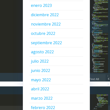
enero 2023
diciembre 2022
noviembre 2022
octubre 2022
septiembre 2022
agosto 2022
julio 2022
junio 2022
mayo 2022
abril 2022
marzo 2022
febrero 2022