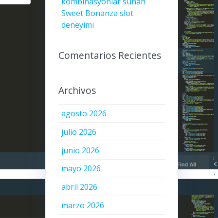
kombinasyonlar sunan
Sweet Bonanza slot
deneyimi
Comentarios Recientes
Archivos
agosto 2026
julio 2026
junio 2026
mayo 2026
abril 2026
marzo 2026