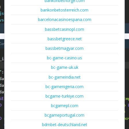
bankonbetnorge.com
bankonbetosterreich.com
barcelonacasinoespana.com
bassbetcasinopl.com
bassbetgreece.net
bassbetmagyar.com
bc-game-casino.us
bc-game-uk.uk
bc-gameindia.net
bc-gamenigeria.com
bcgame-turkiye.com
bcgamepl.com
bcgameportugal.com
bdmbet-deutschland.net