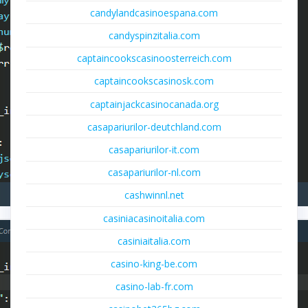
candylandcasinoespana.com
candyspinzitalia.com
captaincookscasinoosterreich.com
captaincookscasinosk.com
captainjackcasinocanada.org
casapariurilor-deutchland.com
casapariurilor-it.com
casapariurilor-nl.com
cashwinnl.net
casiniacasinoitalia.com
casiniaitalia.com
casino-king-be.com
casino-lab-fr.com