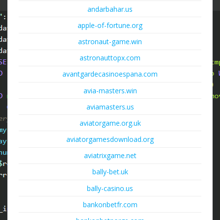
andarbahar.us
apple-of-fortune.org
astronaut-game.win
astronauttopx.com
avantgardecasinoespana.com
avia-masters.win
aviamasters.us
aviatorgame.org.uk
aviatorgamesdownload.org
aviatrixgame.net
bally-bet.uk
bally-casino.us
bankonbetfr.com