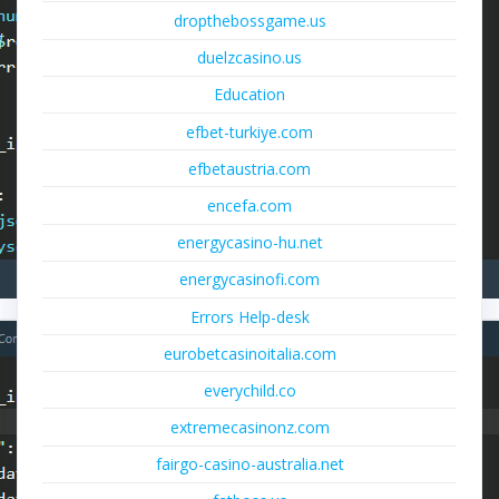
dropthebossgame.us
duelzcasino.us
Education
efbet-turkiye.com
efbetaustria.com
encefa.com
energycasino-hu.net
energycasinofi.com
Errors Help-desk
eurobetcasinoitalia.com
everychild.co
extremecasinonz.com
fairgo-casino-australia.net