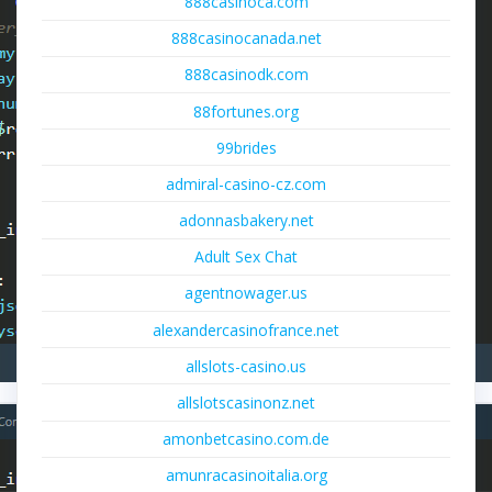
888casinoca.com
888casinocanada.net
888casinodk.com
88fortunes.org
99brides
admiral-casino-cz.com
adonnasbakery.net
Adult Sex Chat
agentnowager.us
alexandercasinofrance.net
allslots-casino.us
allslotscasinonz.net
amonbetcasino.com.de
amunracasinoitalia.org