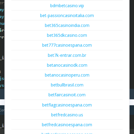
bdmbetcasino.vip
bet-passioncasinoitalia.com
bet365casinoindia.com
bet365dkcasino.com
bet777casinoespana.com
bet7k-entrar.com.br
betanocasinodk.com
betanocasinoperu.com
betbullbrasil.com
betfaircasinoit.com
betflagcasinoespana.com
betfredcasino.us
betfredcasinoespana.com