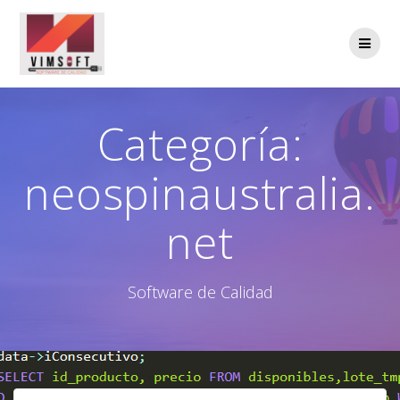
Saltar
al
contenido
Categoría:
neospinaustralia.
net
Software de Calidad