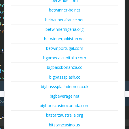
betwinbe.com
betwinner-bd.net
betwinner-france.net
betwinnernigeria.org
betwinnerpakistan.net
betwinportugal.com
bgamecasinoitalia.com
bigbassbonanza.cc
bigbasssplash.cc
bigbasssplashdemo.co.uk
bigbeverage.net
bigbooscasinocanada.com
bitstarzaustralia.org
bitstarzcasino.us