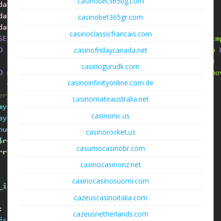
casinobet365bg.com
casinobet365gr.com
casinoclassicfrancais.com
casinofridaycanada.net
casinogurudk.com
casinoinfinityonline.com.de
casinomateaustralia.net
casinonic.us
casinorocket.us
casumocasinobr.com
caxinocasinonz.net
caxinocasinosuomi.com
cazeuscasinoitalia.com
cazeusnetherlands.com