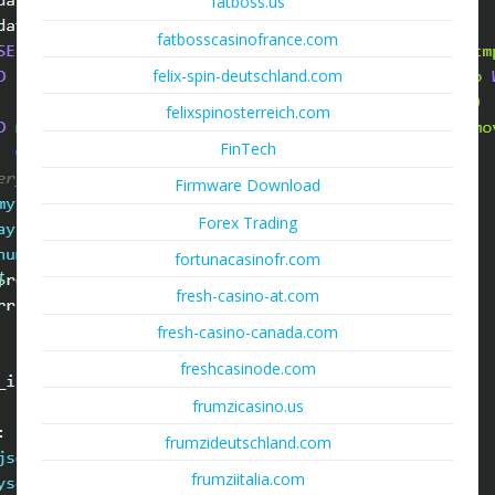
fatboss.us
fatbosscasinofrance.com
felix-spin-deutschland.com
felixspinosterreich.com
FinTech
Firmware Download
Forex Trading
fortunacasinofr.com
fresh-casino-at.com
fresh-casino-canada.com
freshcasinode.com
frumzicasino.us
frumzideutschland.com
frumziitalia.com