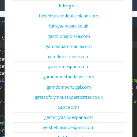
fufrog.net
funbetcasinodeutschland.com
funkyaardvark.co.uk
gambloriapolska.com
gambloriaromania.com
gamdom-france.com
gamdomespana.com
gamdomnetherlands.com
gamdomportugal.com
gatesofolympussuperscatter.co.uk
GBA Roms
gentingcasinoespana.net
getsbetcasinoespana.com