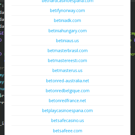
bethardcasinoespana.com
betifynorway.com
betiniadk.com
betiniahungary.com
betiniaus.us
betmasterbrasil.com
betmastereesti.com
betmasterus.us
betonred-australia.net
betonredbelgique.com
betonredfrance.net
betplaycasinoespana.com
betsafecasino.us
betsafeee.com