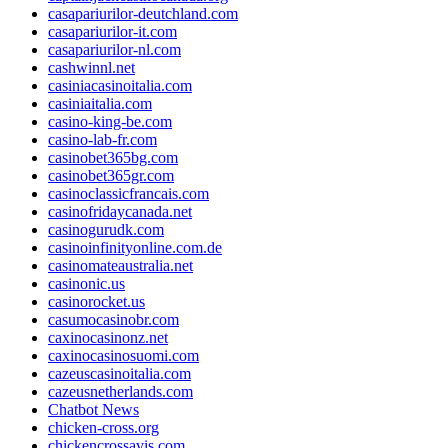
casapariurilor-deutchland.com
casapariurilor-it.com
casapariurilor-nl.com
cashwinnl.net
casiniacasinoitalia.com
casiniaitalia.com
casino-king-be.com
casino-lab-fr.com
casinobet365bg.com
casinobet365gr.com
casinoclassicfrancais.com
casinofridaycanada.net
casinogurudk.com
casinoinfinityonline.com.de
casinomateaustralia.net
casinonic.us
casinorocket.us
casumocasinobr.com
caxinocasinonz.net
caxinocasinosuomi.com
cazeuscasinoitalia.com
cazeusnetherlands.com
Chatbot News
chicken-cross.org
chickencrossavis.com