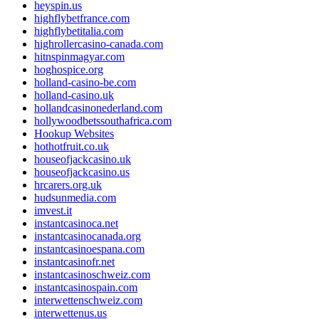
heyspin.us
highflybetfrance.com
highflybetitalia.com
highrollercasino-canada.com
hitnspinmagyar.com
hoghospice.org
holland-casino-be.com
holland-casino.uk
hollandcasinonederland.com
hollywoodbetssouthafrica.com
Hookup Websites
hothotfruit.co.uk
houseofjackcasino.uk
houseofjackcasino.us
hrcarers.org.uk
hudsunmedia.com
imvest.it
instantcasinoca.net
instantcasinocanada.org
instantcasinoespana.com
instantcasinofr.net
instantcasinoschweiz.com
instantcasinospain.com
interwettenschweiz.com
interwettenus.us