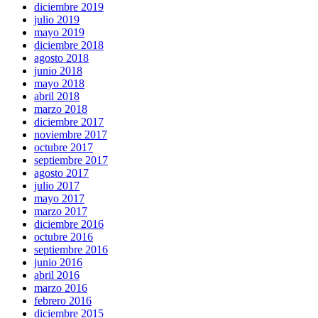
diciembre 2019
julio 2019
mayo 2019
diciembre 2018
agosto 2018
junio 2018
mayo 2018
abril 2018
marzo 2018
diciembre 2017
noviembre 2017
octubre 2017
septiembre 2017
agosto 2017
julio 2017
mayo 2017
marzo 2017
diciembre 2016
octubre 2016
septiembre 2016
junio 2016
abril 2016
marzo 2016
febrero 2016
diciembre 2015