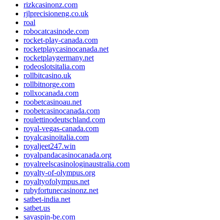
rizkcasinonz.com
rjlprecisioneng.co.uk
roal
robocatcasinode.com
rocket-play-canada.com
rocketplaycasinocanada.net
rocketplaygermany.net
rodeoslotsitalia.com
rollbitcasino.uk
rollbitnorge.com
rollxocanada.com
roobetcasinoau.net
roobetcasinocanada.com
roulettinodeutschland.com
royal-vegas-canada.com
royalcasinoitalia.com
royaljeet247.win
royalpandacasinocanada.org
royalreelscasinologinaustralia.com
royalty-of-olympus.org
royaltyofolympus.net
rubyfortunecasinonz.net
satbet-india.net
satbet.us
savaspin-be.com