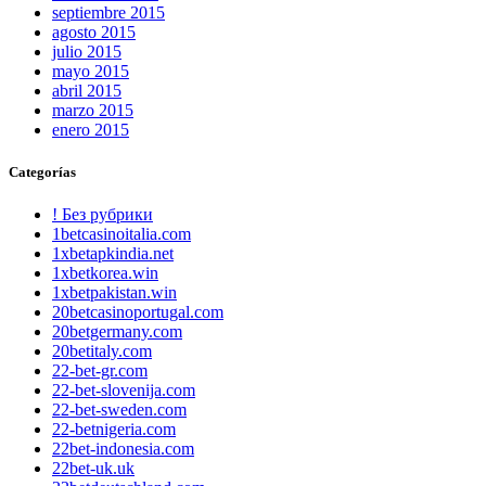
septiembre 2015
agosto 2015
julio 2015
mayo 2015
abril 2015
marzo 2015
enero 2015
Categorías
! Без рубрики
1betcasinoitalia.com
1xbetapkindia.net
1xbetkorea.win
1xbetpakistan.win
20betcasinoportugal.com
20betgermany.com
20betitaly.com
22-bet-gr.com
22-bet-slovenija.com
22-bet-sweden.com
22-betnigeria.com
22bet-indonesia.com
22bet-uk.uk