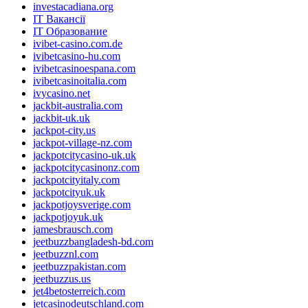
investacadiana.org
IT Вакансії
IT Образование
ivibet-casino.com.de
ivibetcasino-hu.com
ivibetcasinoespana.com
ivibetcasinoitalia.com
ivycasino.net
jackbit-australia.com
jackbit-uk.uk
jackpot-city.us
jackpot-village-nz.com
jackpotcitycasino-uk.uk
jackpotcitycasinonz.com
jackpotcityitaly.com
jackpotcityuk.uk
jackpotjoysverige.com
jackpotjoyuk.uk
jamesbrausch.com
jeetbuzzbangladesh-bd.com
jeetbuzznl.com
jeetbuzzpakistan.com
jeetbuzzus.us
jet4betosterreich.com
jetcasinodeutschland.com