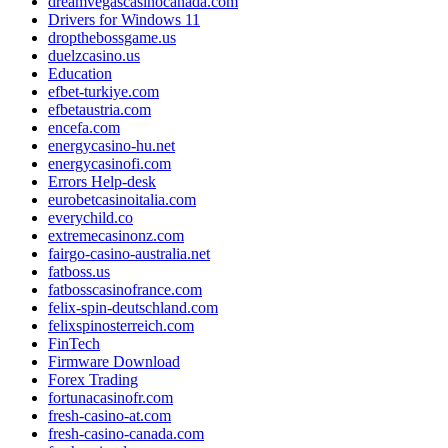
dreamvegascasinocanada.com
Drivers for Windows 11
dropthebossgame.us
duelzcasino.us
Education
efbet-turkiye.com
efbetaustria.com
encefa.com
energycasino-hu.net
energycasinofi.com
Errors Help-desk
eurobetcasinoitalia.com
everychild.co
extremecasinonz.com
fairgo-casino-australia.net
fatboss.us
fatbosscasinofrance.com
felix-spin-deutschland.com
felixspinosterreich.com
FinTech
Firmware Download
Forex Trading
fortunacasinofr.com
fresh-casino-at.com
fresh-casino-canada.com