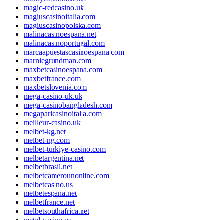
magic-redcasino.uk
magiuscasinoitalia.com
magiuscasinopolska.com
malinacasinoespana.net
malinacasinoportugal.com
marcaapuestascasinoespana.com
marniegrundman.com
maxbetcasinoespana.com
maxbetfrance.com
maxbetslovenia.com
mega-casino-uk.uk
mega-casinobangladesh.com
megaparicasinoitalia.com
meilleur-casino.uk
melbet-kg.net
melbet-ng.com
melbet-turkiye-casino.com
melbetargentina.net
melbetbrasil.net
melbetcamerounonline.com
melbetcasino.us
melbetespana.net
melbetfrance.net
melbetsouthafrica.net
metal-casino.us