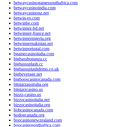
betwaycasinogamessouthafrica.com
betwaycasinoindia.com
betwaycasinonz.net
betwin-es.com
betwinbe.com
betwinner-bd.net
betwinner-france.net
betwinnernigeria.org
betwinnerpakistan.net
betwinportugal.com
bgamecasinoitalia.com
bigbassbonanza.cc
bigbasssplash.cc
bigbasssplashdemo.co.uk
bigbeverage.net
bigbooscasinocanada.com
bitstarzaustralia.org
bitstarzcasino.us
bizzo-casino.us
bizzocasinoitalia.net
bizzocasinoitalia.org
bobcasinocanada.com
bodogcanada.org
boocasinonewzealand.com
boocasinosouthafrica.com