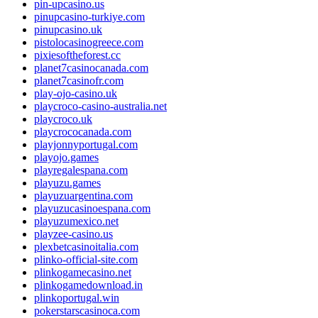
pin-upcasino.us
pinupcasino-turkiye.com
pinupcasino.uk
pistolocasinogreece.com
pixiesoftheforest.cc
planet7casinocanada.com
planet7casinofr.com
play-ojo-casino.uk
playcroco-casino-australia.net
playcroco.uk
playcrococanada.com
playjonnyportugal.com
playojo.games
playregalespana.com
playuzu.games
playuzuargentina.com
playuzucasinoespana.com
playuzumexico.net
playzee-casino.us
plexbetcasinoitalia.com
plinko-official-site.com
plinkogamecasino.net
plinkogamedownload.in
plinkoportugal.win
pokerstarscasinoca.com