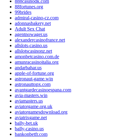
888casinodk.com
88fortunes.org
99brides
admiral-casino-cz.com
adonnasbakery.net
Adult Sex Chat
agentnowager.us
alexandercasinofrance.net
allslots-casino.us
allslotscasinonz.net
amonbetcasino.com.de
amunracasinoitalia.org
andarbahar.us
apple-of-fortune.org
astronaut-game.win
astronauttopx.com
avantgardecasinoespana.com
avia-masters.win
aviamasters.us
aviatorgame.org.uk
aviatorgamesdownload.org
aviatrixgame.net
bally-bet.uk
bally-casino.us
bankonbetfr.com