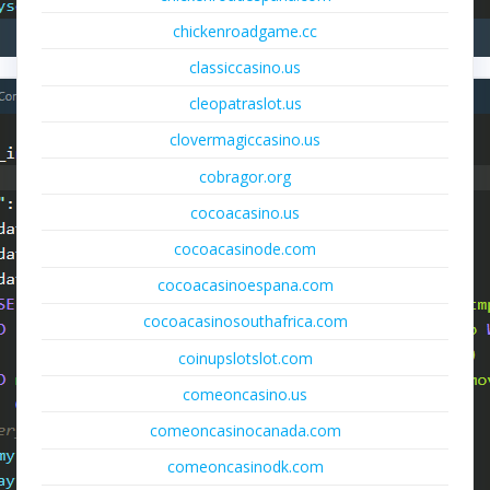
chickenroadgame.cc
classiccasino.us
cleopatraslot.us
clovermagiccasino.us
cobragor.org
cocoacasino.us
cocoacasinode.com
cocoacasinoespana.com
cocoacasinosouthafrica.com
coinupslotslot.com
comeoncasino.us
comeoncasinocanada.com
comeoncasinodk.com