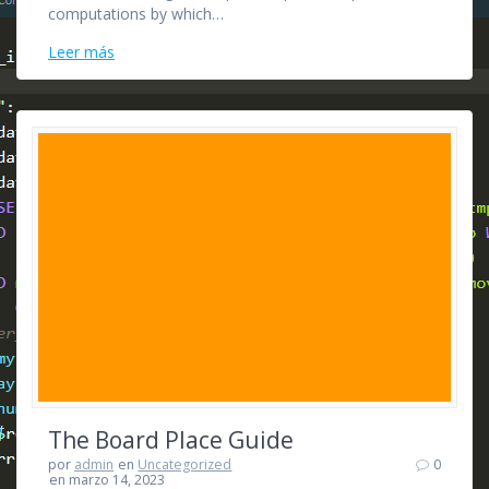
computations by which…
Leer más
The Board Place Guide
por
admin
en
Uncategorized
0
en marzo 14, 2023