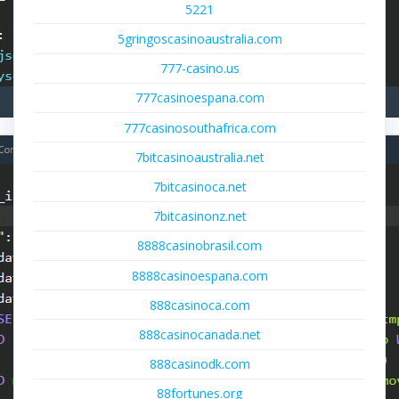
5221
5gringoscasinoaustralia.com
777-casino.us
777casinoespana.com
777casinosouthafrica.com
7bitcasinoaustralia.net
7bitcasinoca.net
7bitcasinonz.net
8888casinobrasil.com
8888casinoespana.com
888casinoca.com
888casinocanada.net
888casinodk.com
88fortunes.org