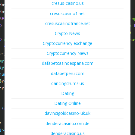
cresus-casino.us
cresuscasino1.net
cresuscasinofrance.net
Crypto News
Cryptocurrency exchange
Cryptocurrency News
dafabetcasinoespana.com
dafabetperu.com
dancingdrums.us
Dating
Dating Online
davincigoldcasino-uk.uk
denderacasino.com.de
denderacasino.us