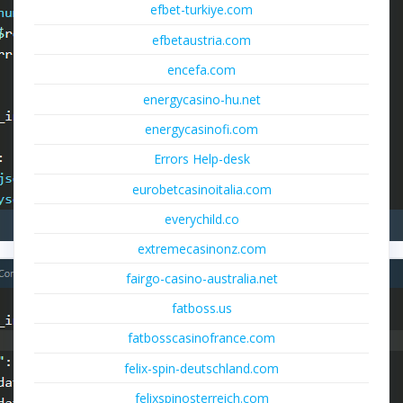
efbet-turkiye.com
efbetaustria.com
encefa.com
energycasino-hu.net
energycasinofi.com
Errors Help-desk
eurobetcasinoitalia.com
everychild.co
extremecasinonz.com
fairgo-casino-australia.net
fatboss.us
fatbosscasinofrance.com
felix-spin-deutschland.com
felixspinosterreich.com