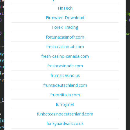
FinTech
Firmware Download
Forex Trading
fortunacasinofr.com
fresh-casino-at.com
fresh-casino-canada.com
freshcasinode.com
frumzicasino.us
frumzideutschland.com
frumziitalia.com
fufrog.net
funbetcasinodeutschland.com
funkyaardvark.co.uk