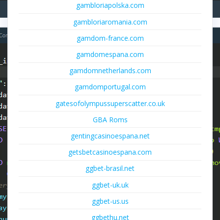
gambloriapolska.com
gambloriaromania.com
gamdom-france.com
gamdomespana.com
gamdomnetherlands.com
gamdomportugal.com
gatesofolympussuperscatter.co.uk
GBA Roms
gentingcasinoespana.net
getsbetcasinoespana.com
ggbet-brasil.net
ggbet-uk.uk
ggbet-us.us
ggbethu.net