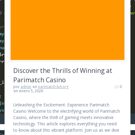
Discover the Thrills of Winning at
Parimatch Casino
por
admin
en
parimatch-bd.org
0
en enero 5, 2026
Unleashing the Excitement: Experience Parimatch
Casino Welcome to the electrifying world of Parimatch
Casino, where the thrill of gaming meets innovative
technology. This article explores everything you need
to know about this vibrant platform. Join us as we dive