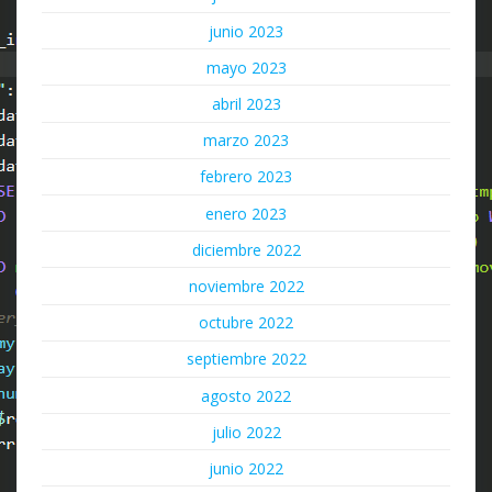
junio 2023
mayo 2023
abril 2023
marzo 2023
febrero 2023
enero 2023
diciembre 2022
noviembre 2022
octubre 2022
septiembre 2022
agosto 2022
julio 2022
junio 2022