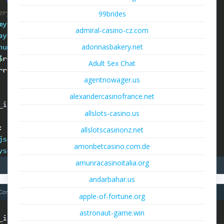
99brides
admiral-casino-cz.com
adonnasbakery.net
Adult Sex Chat
agentnowager.us
alexandercasinofrance.net
allslots-casino.us
allslotscasinonz.net
amonbetcasino.com.de
amunracasinoitalia.org
andarbahar.us
apple-of-fortune.org
astronaut-game.win