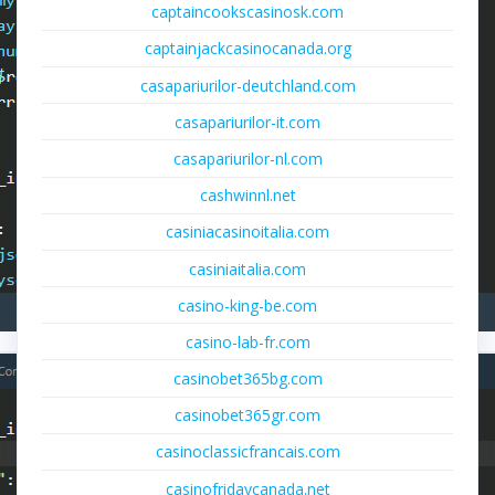
captaincookscasinosk.com
captainjackcasinocanada.org
casapariurilor-deutchland.com
casapariurilor-it.com
casapariurilor-nl.com
cashwinnl.net
casiniacasinoitalia.com
casiniaitalia.com
casino-king-be.com
casino-lab-fr.com
casinobet365bg.com
casinobet365gr.com
casinoclassicfrancais.com
casinofridaycanada.net