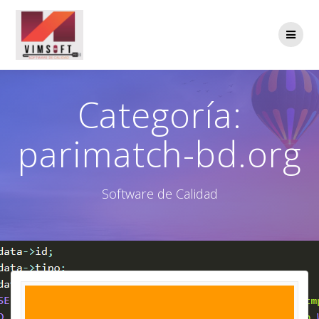
Saltar
al
contenido
Categoría:
parimatch-bd.org
Software de Calidad