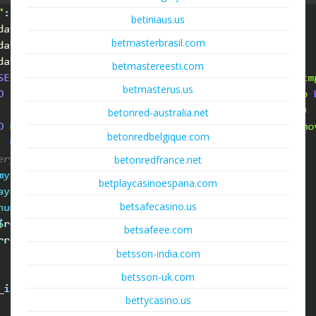
betiniaus.us
betmasterbrasil.com
betmastereesti.com
betmasterus.us
betonred-australia.net
betonredbelgique.com
betonredfrance.net
betplaycasinoespana.com
betsafecasino.us
betsafeee.com
betsson-india.com
betsson-uk.com
bettycasino.us