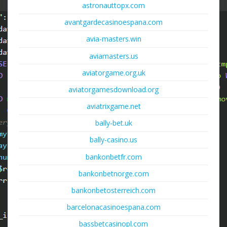
astronauttopx.com
avantgardecasinoespana.com
avia-masters.win
aviamasters.us
aviatorgame.org.uk
aviatorgamesdownload.org
aviatrixgame.net
bally-bet.uk
bally-casino.us
bankonbetfr.com
bankonbetnorge.com
bankonbetosterreich.com
barcelonacasinoespana.com
bassbetcasinopl.com