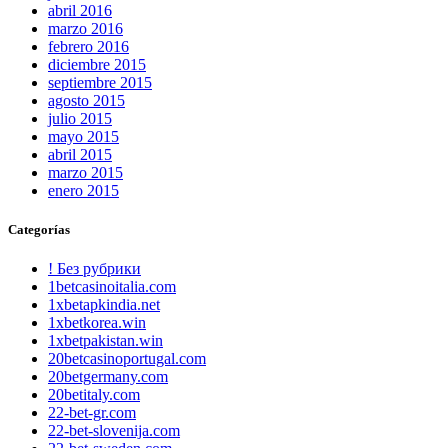
abril 2016
marzo 2016
febrero 2016
diciembre 2015
septiembre 2015
agosto 2015
julio 2015
mayo 2015
abril 2015
marzo 2015
enero 2015
Categorías
! Без рубрики
1betcasinoitalia.com
1xbetapkindia.net
1xbetkorea.win
1xbetpakistan.win
20betcasinoportugal.com
20betgermany.com
20betitaly.com
22-bet-gr.com
22-bet-slovenija.com