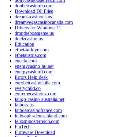
dollycasinoosterreich.com
donbetcasinofr.com
Download Dll Files
dreams-casinous.us
dreamvegascasinocanada.com
Drivers for Windows 11
dropthebossgame.us
duelzcasino.us
Education
efbet-turkiye.com
efbetaustria.com
encefa.com
energycasino-hu.net
energycasinofi.com
Errors Help-desk
eurobetcasinoitalia.com
everychild.co
extremecasinonz.com
fairgo-casino-australia.net
fatboss.us
fatbosscasinofrance.com
felix-spin-deutschland.com
felixspinosterreich.com
FinTech
Firmware Download