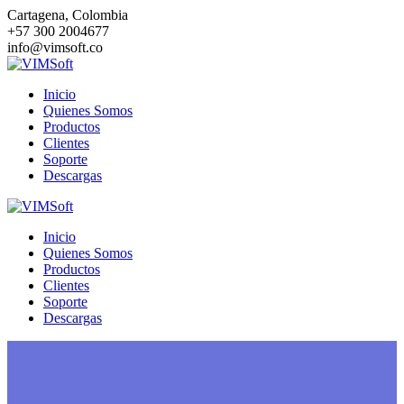
Saltar
Cartagena, Colombia
al
+57 300 2004677
contenido
info@vimsoft.co
Inicio
Quienes Somos
Productos
Clientes
Soporte
Descargas
Inicio
Quienes Somos
Productos
Clientes
Soporte
Descargas