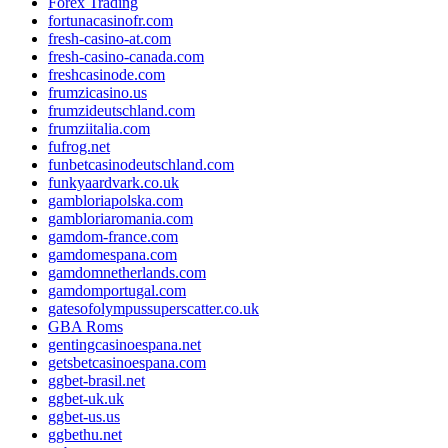
Forex Trading
fortunacasinofr.com
fresh-casino-at.com
fresh-casino-canada.com
freshcasinode.com
frumzicasino.us
frumzideutschland.com
frumziitalia.com
fufrog.net
funbetcasinodeutschland.com
funkyaardvark.co.uk
gambloriapolska.com
gambloriaromania.com
gamdom-france.com
gamdomespana.com
gamdomnetherlands.com
gamdomportugal.com
gatesofolympussuperscatter.co.uk
GBA Roms
gentingcasinoespana.net
getsbetcasinoespana.com
ggbet-brasil.net
ggbet-uk.uk
ggbet-us.us
ggbethu.net