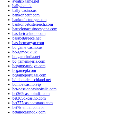
aviatrixgame.net
bally-bet.uk
bally-casino.us
bankonbetfr.com
bankonbetnorge.com
bankonbetosterreich.com
barcelonacasinoespana.com
bassbetcasinopl.com
bassbetgreece.net
bassbetmagyar.com
bc-game-casino.us
bc-game-uk.uk
bc-gameindia.net
bc-gamenigeria.com
bcgame-turkiye.com
bcgamepl.com
bcgameportugal.com
bdmbet-deutschland.net
bdmbetcasino.vip
bet-passioncasinoitalia.com
bet365casinoindia.com
bet365dkcasino.com
bet777casinoespana.com
bet7k-entrar.com.br
betanocasinodk.com