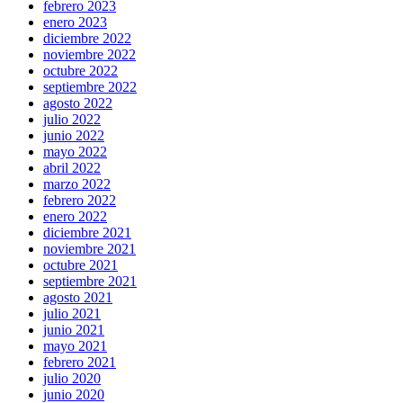
febrero 2023
enero 2023
diciembre 2022
noviembre 2022
octubre 2022
septiembre 2022
agosto 2022
julio 2022
junio 2022
mayo 2022
abril 2022
marzo 2022
febrero 2022
enero 2022
diciembre 2021
noviembre 2021
octubre 2021
septiembre 2021
agosto 2021
julio 2021
junio 2021
mayo 2021
febrero 2021
julio 2020
junio 2020