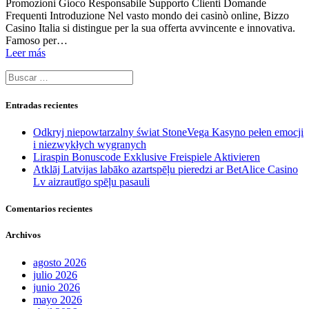
Promozioni Gioco Responsabile Supporto Clienti Domande
Frequenti Introduzione Nel vasto mondo dei casinò online, Bizzo
Casino Italia si distingue per la sua offerta avvincente e innovativa.
Famoso per…
Leer más
Buscar:
Entradas recientes
Odkryj niepowtarzalny świat StoneVega Kasyno pełen emocji
i niezwykłych wygranych
Liraspin Bonuscode Exklusive Freispiele Aktivieren
Atklāj Latvijas labāko azartspēļu pieredzi ar BetAlice Casino
Lv aizrautīgo spēļu pasauli
Comentarios recientes
Archivos
agosto 2026
julio 2026
junio 2026
mayo 2026