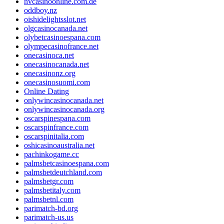
nvcasinoonline.com.de
oddboy.nz
oishidelightsslot.net
olgcasinocanada.net
olybetcasinoespana.com
olympecasinofrance.net
onecasinoca.net
onecasinocanada.net
onecasinonz.org
onecasinosuomi.com
Online Dating
onlywincasinocanada.net
onlywincasinocanada.org
oscarspinespana.com
oscarspinfrance.com
oscarspinitalia.com
oshicasinoaustralia.net
pachinkogame.cc
palmsbetcasinoespana.com
palmsbetdeutchland.com
palmsbetgr.com
palmsbetitaly.com
palmsbetnl.com
parimatch-bd.org
parimatch-us.us