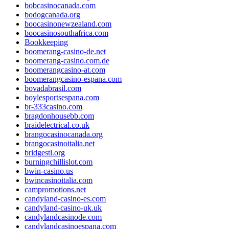
bobcasinocanada.com
bodogcanada.org
boocasinonewzealand.com
boocasinosouthafrica.com
Bookkeeping
boomerang-casino-de.net
boomerang-casino.com.de
boomerangcasino-at.com
boomerangcasino-espana.com
bovadabrasil.com
boylesportsespana.com
br-333casino.com
bragdonhousebb.com
braidelectrical.co.uk
brangocasinocanada.org
brangocasinoitalia.net
bridgestl.org
burningchillislot.com
bwin-casino.us
bwincasinoitalia.com
campromotions.net
candyland-casino-es.com
candyland-casino-uk.uk
candylandcasinode.com
candylandcasinoespana.com