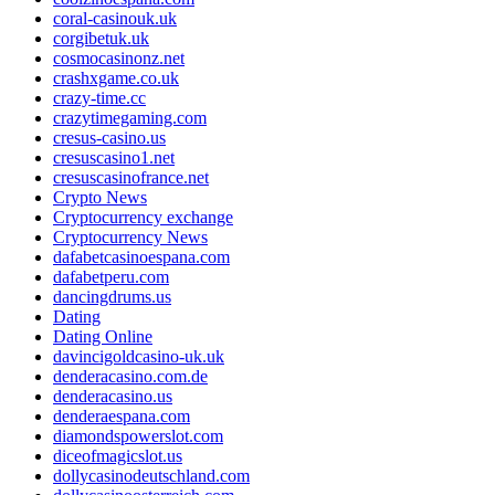
coral-casinouk.uk
corgibetuk.uk
cosmocasinonz.net
crashxgame.co.uk
crazy-time.cc
crazytimegaming.com
cresus-casino.us
cresuscasino1.net
cresuscasinofrance.net
Crypto News
Cryptocurrency exchange
Cryptocurrency News
dafabetcasinoespana.com
dafabetperu.com
dancingdrums.us
Dating
Dating Online
davincigoldcasino-uk.uk
denderacasino.com.de
denderacasino.us
denderaespana.com
diamondspowerslot.com
diceofmagicslot.us
dollycasinodeutschland.com