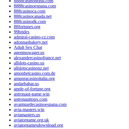
8888casinobrasil.com
8888casinoespana.com
888casinoca.com
888casinocanada.net
888casinodk.com
88fortunes.org
99brides
admiral-casino-cz.com
adonnasbakery.net
Adult Sex Chat
agentnowager.us
alexandercasinofrance.net
allslots-casino.us
allslotscasinonz.net
amonbetcasino.com.de
amunracasinoitalia.org
andarbahar.us
apple-of-fortune.org
astronaut-game.win
astronauttopx.com
avantgardecasinoespana.com
avia-masters.win
aviamasters.us
aviatorgame.org.uk
aviatorgamesdownload.org