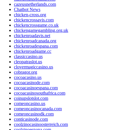
cazeusnetherlands.com
Chatbot News
chicken-cross.org
chickencrossavis.com
chickencrossgame.co.uk
chickengamegambling.org.uk
chickenroadavis.net
chickenroadcanada.org
chickenroadespana.com
chickenroadgame.cc
classiccasino.us
cleopatraslot.us
clovermagiccasino.us
cobragor.org
cocoacasino.us
cocoacasinode.com
cocoacasinoespana.com
cocoacasinosouthafrica.com
coinupslotslot.com
comeoncasino.us
comeoncasinocanada.com
comeoncasinodk.com
conticasinode.com
coolzinocasinoosterreich.com
coolzinoespana.com