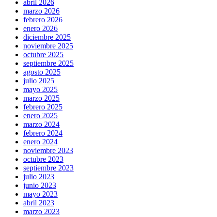
abril 2026
marzo 2026
febrero 2026
enero 2026
diciembre 2025
noviembre 2025
octubre 2025
septiembre 2025
agosto 2025
julio 2025
mayo 2025
marzo 2025
febrero 2025
enero 2025
marzo 2024
febrero 2024
enero 2024
noviembre 2023
octubre 2023
septiembre 2023
julio 2023
junio 2023
mayo 2023
abril 2023
marzo 2023