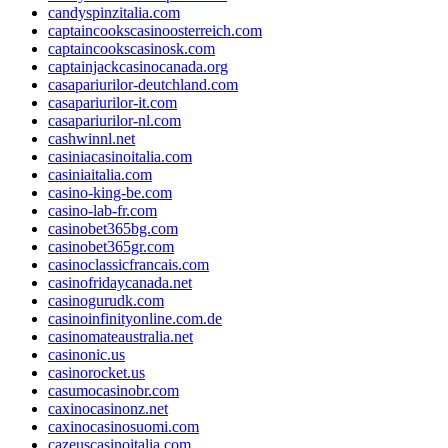
candyspinzitalia.com
captaincookscasinoosterreich.com
captaincookscasinosk.com
captainjackcasinocanada.org
casapariurilor-deutchland.com
casapariurilor-it.com
casapariurilor-nl.com
cashwinnl.net
casiniacasinoitalia.com
casiniaitalia.com
casino-king-be.com
casino-lab-fr.com
casinobet365bg.com
casinobet365gr.com
casinoclassicfrancais.com
casinofridaycanada.net
casinogurudk.com
casinoinfinityonline.com.de
casinomateaustralia.net
casinonic.us
casinorocket.us
casumocasinobr.com
caxinocasinonz.net
caxinocasinosuomi.com
cazeuscasinoitalia.com