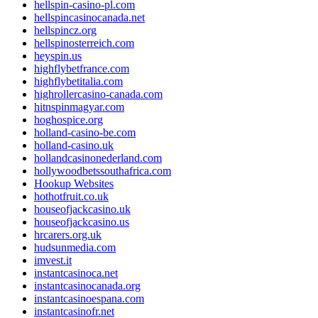
hellspin-casino-pl.com
hellspincasinocanada.net
hellspincz.org
hellspinosterreich.com
heyspin.us
highflybetfrance.com
highflybetitalia.com
highrollercasino-canada.com
hitnspinmagyar.com
hoghospice.org
holland-casino-be.com
holland-casino.uk
hollandcasinonederland.com
hollywoodbetssouthafrica.com
Hookup Websites
hothotfruit.co.uk
houseofjackcasino.uk
houseofjackcasino.us
hrcarers.org.uk
hudsunmedia.com
imvest.it
instantcasinoca.net
instantcasinocanada.org
instantcasinoespana.com
instantcasinofr.net