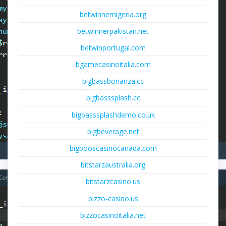
betwinnernigeria.org
betwinnerpakistan.net
betwinportugal.com
bgamecasinoitalia.com
bigbassbonanza.cc
bigbasssplash.cc
bigbasssplashdemo.co.uk
bigbeverage.net
bigbooscasinocanada.com
bitstarzaustralia.org
bitstarzcasino.us
bizzo-casino.us
bizzocasinoitalia.net