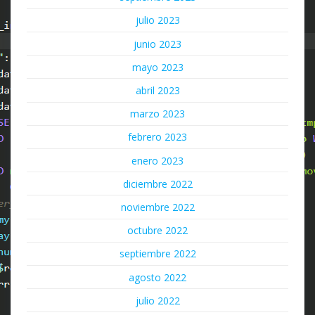
julio 2023
junio 2023
mayo 2023
abril 2023
marzo 2023
febrero 2023
enero 2023
diciembre 2022
noviembre 2022
octubre 2022
septiembre 2022
agosto 2022
julio 2022