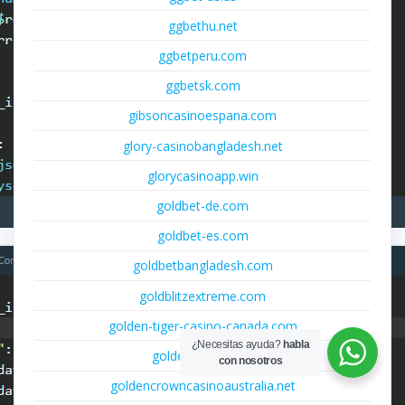
ggbethu.net
ggbetperu.com
ggbetsk.com
gibsoncasinoespana.com
glory-casinobangladesh.net
glorycasinoapp.win
goldbet-de.com
goldbet-es.com
goldbetbangladesh.com
goldblitzextreme.com
golden-tiger-casino-canada.com
¿Necesitas ayuda?
habla
goldenbetde.com
con nosotros
goldencrowncasinoaustralia.net