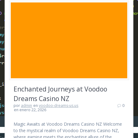
Enchanted Journeys at Voodoo
Dreams Casino NZ
por
admin
en
voodoo-dreams-us.us
0
en enero 22, 2026
Magic Awaits at Voodoo Dreams Casino NZ Welcome
to the mystical realm of Voodoo Dreams Casino NZ,
where gaming meets the enchanting allure of the