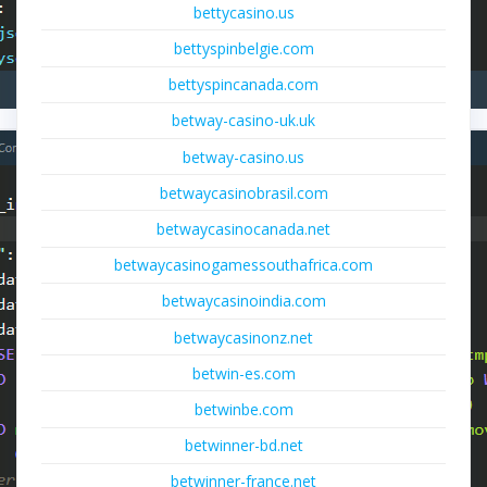
bettycasino.us
bettyspinbelgie.com
bettyspincanada.com
betway-casino-uk.uk
betway-casino.us
betwaycasinobrasil.com
betwaycasinocanada.net
betwaycasinogamessouthafrica.com
betwaycasinoindia.com
betwaycasinonz.net
betwin-es.com
betwinbe.com
betwinner-bd.net
betwinner-france.net