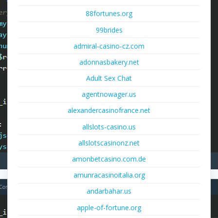
88fortunes.org
99brides
admiral-casino-cz.com
adonnasbakery.net
Adult Sex Chat
agentnowager.us
alexandercasinofrance.net
allslots-casino.us
allslotscasinonz.net
amonbetcasino.com.de
amunracasinoitalia.org
andarbahar.us
apple-of-fortune.org