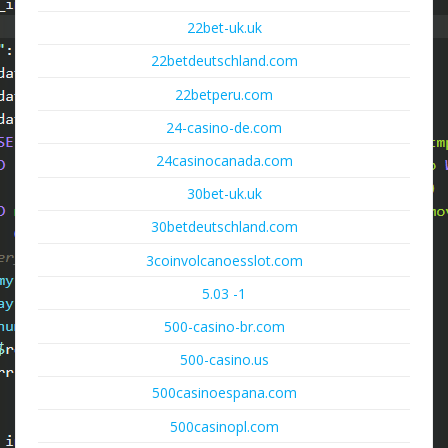
22bet-uk.uk
22betdeutschland.com
22betperu.com
24-casino-de.com
24casinocanada.com
30bet-uk.uk
30betdeutschland.com
3coinvolcanoesslot.com
5.03 -1
500-casino-br.com
500-casino.us
500casinoespana.com
500casinopl.com