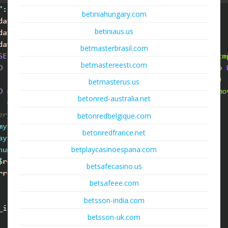
betiniahungary.com
betiniaus.us
betmasterbrasil.com
betmastereesti.com
betmasterus.us
betonred-australia.net
betonredbelgique.com
betonredfrance.net
betplaycasinoespana.com
betsafecasino.us
betsafeee.com
betsson-india.com
betsson-uk.com