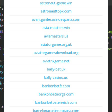
astronaut-game.win
astronauttopx.com
avantgardecasinoespana.com
avia-masters.win
aviamasters.us
aviatorgame.org.uk
aviatorgamesdownload.org
aviatrixgame.net
bally-bet.uk
bally-casino.us
bankonbetfr.com
bankonbetnorge.com
bankonbetosterreich.com
barcelonacasinoespana.com