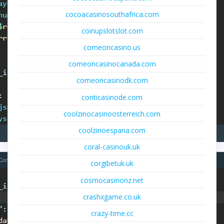
cocoacasinosouthafrica.com
coinupslotslot.com
comeoncasino.us
comeoncasinocanada.com
comeoncasinodk.com
conticasinode.com
coolzinocasinoosterreich.com
coolzinoespana.com
coral-casinouk.uk
corgibetuk.uk
cosmocasinonz.net
crashxgame.co.uk
crazy-time.cc