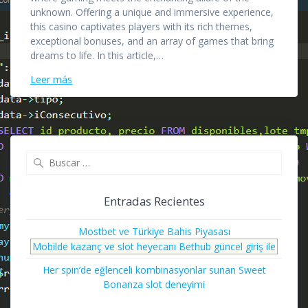
unknown. Offering a unique and immersive experience,
this casino captivates players with its rich themes,
exceptional bonuses, and an array of games that bring
dreams to life. In this article,…
Leer más
Buscar:
Entradas Recientes
Mostbet ve Türkiye Bahis Piyasası
Mobilde kazanç ve slot heyecanı Bethub güncel giriş ile
Her spin’de eğlenceli kombinasyonlar sunan Sweet
Bonanza slot deneyimi