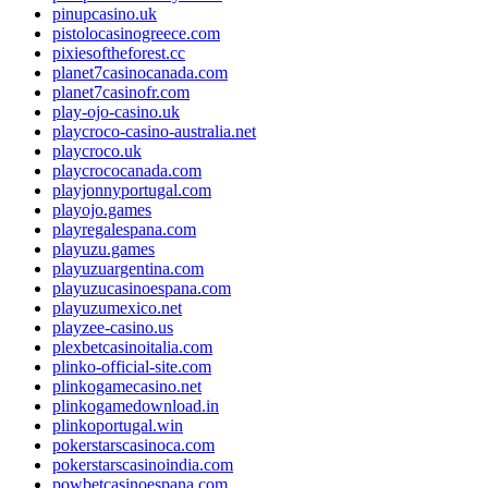
pinupcasino.uk
pistolocasinogreece.com
pixiesoftheforest.cc
planet7casinocanada.com
planet7casinofr.com
play-ojo-casino.uk
playcroco-casino-australia.net
playcroco.uk
playcrococanada.com
playjonnyportugal.com
playojo.games
playregalespana.com
playuzu.games
playuzuargentina.com
playuzucasinoespana.com
playuzumexico.net
playzee-casino.us
plexbetcasinoitalia.com
plinko-official-site.com
plinkogamecasino.net
plinkogamedownload.in
plinkoportugal.win
pokerstarscasinoca.com
pokerstarscasinoindia.com
powbetcasinoespana.com