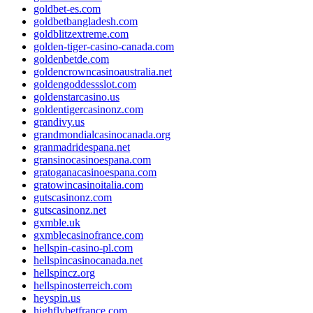
goldbet-es.com
goldbetbangladesh.com
goldblitzextreme.com
golden-tiger-casino-canada.com
goldenbetde.com
goldencrowncasinoaustralia.net
goldengoddessslot.com
goldenstarcasino.us
goldentigercasinonz.com
grandivy.us
grandmondialcasinocanada.org
granmadridespana.net
gransinocasinoespana.com
gratoganacasinoespana.com
gratowincasinoitalia.com
gutscasinonz.com
gutscasinonz.net
gxmble.uk
gxmblecasinofrance.com
hellspin-casino-pl.com
hellspincasinocanada.net
hellspincz.org
hellspinosterreich.com
heyspin.us
highflybetfrance.com