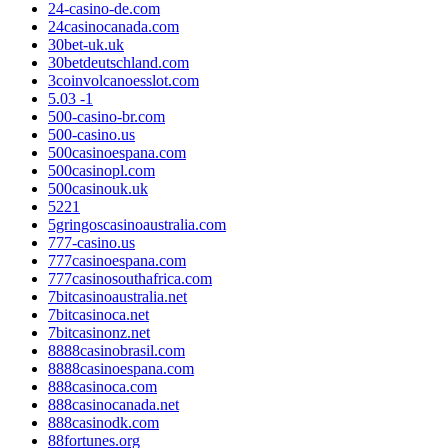
24-casino-de.com
24casinocanada.com
30bet-uk.uk
30betdeutschland.com
3coinvolcanoesslot.com
5.03 -1
500-casino-br.com
500-casino.us
500casinoespana.com
500casinopl.com
500casinouk.uk
5221
5gringoscasinoaustralia.com
777-casino.us
777casinoespana.com
777casinosouthafrica.com
7bitcasinoaustralia.net
7bitcasinoca.net
7bitcasinonz.net
8888casinobrasil.com
8888casinoespana.com
888casinoca.com
888casinocanada.net
888casinodk.com
88fortunes.org