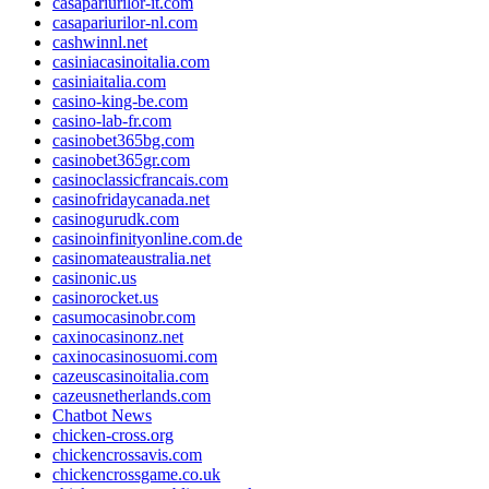
casapariurilor-it.com
casapariurilor-nl.com
cashwinnl.net
casiniacasinoitalia.com
casiniaitalia.com
casino-king-be.com
casino-lab-fr.com
casinobet365bg.com
casinobet365gr.com
casinoclassicfrancais.com
casinofridaycanada.net
casinogurudk.com
casinoinfinityonline.com.de
casinomateaustralia.net
casinonic.us
casinorocket.us
casumocasinobr.com
caxinocasinonz.net
caxinocasinosuomi.com
cazeuscasinoitalia.com
cazeusnetherlands.com
Chatbot News
chicken-cross.org
chickencrossavis.com
chickencrossgame.co.uk