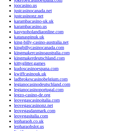
jokerbetcasinoespana.com
joocasino.us
justcasinocanada.net
justcasinonz.net
karambacasino-uk.uk
karambacasino.us
kasynoholandiaonline.com
katanaspinuk.uk
king-billy-casino-australia.net
kingbillycasinocanada.com
kingmakercasinoaustralia.com
kingmakerdeutschland.com
kittyglitter.games
kudoscasinoespana.com
kwiffcasinouk.uk
ladbrokescasinobelgium.com
legianocasinodeutschland.com
legianocasinoportugal.com
legzo-casino-de.org
leovegascasinoitalia.com
leovegascasinonz.net
leovegasdanmark.com
leovegasitalia.com
lepharaoh.co.uk
lepharaohslot.us