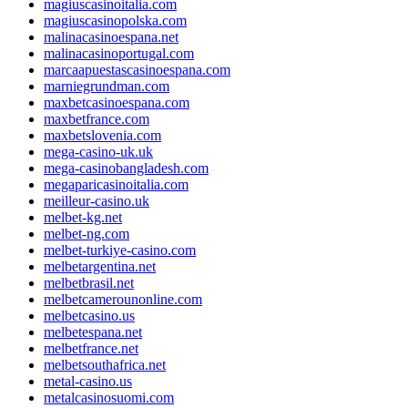
magiuscasinoitalia.com
magiuscasinopolska.com
malinacasinoespana.net
malinacasinoportugal.com
marcaapuestascasinoespana.com
marniegrundman.com
maxbetcasinoespana.com
maxbetfrance.com
maxbetslovenia.com
mega-casino-uk.uk
mega-casinobangladesh.com
megaparicasinoitalia.com
meilleur-casino.uk
melbet-kg.net
melbet-ng.com
melbet-turkiye-casino.com
melbetargentina.net
melbetbrasil.net
melbetcamerounonline.com
melbetcasino.us
melbetespana.net
melbetfrance.net
melbetsouthafrica.net
metal-casino.us
metalcasinosuomi.com