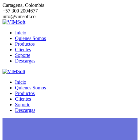
Saltar
Cartagena, Colombia
al
+57 300 2004677
contenido
info@vimsoft.co
Inicio
Quienes Somos
Productos
Clientes
Soporte
Descargas
Inicio
Quienes Somos
Productos
Clientes
Soporte
Descargas