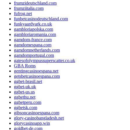
frumzideutschland.com
frumziitalia.com
fufrog.net
funbetcasinodeutschland.com
funkyaardvark.co.uk
gambloriapolska.com
gambloriaromania.com
gamdom-france.com
gamdomespana.com
gamdomnetherlands.com
gamdomportugal.com
gatesofolympussuperscatter.co.uk
GBA Roms
gentingcasinoespana.net
getsbetcasinoespana.com
ggbet-brasil.net
ggbet-uk.uk
ggbet-us.us
ggbethu.net
ggbetperu.com
ggbetsk.com
gibsoncasinoespana.com
glory-casinobangladesh.net
glorycasinoapp.win
goldbet-de.com