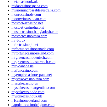
metalcasinouk.uk
midascasinoespana.com
missionuncrossableaustralia.com
monrocasinolv.com
moonwincasinoau.com
mostbet-azcasino.net
mostbet-casinohu.org
mostbetcasino-bangladesh.com
mostbetcasinoitalia.com
mr-bit.uk
mrbetcasinopl.net
mrfortunecasinocanada.com
mrfortunecasinoireland.com
mrgreencasinodeutsch.com
mrgreencasinoosterreich.com
mrq-canada.us
mxfuncasino.com
myempirecasinoespana.net
mystake-casinoitalia.com
mystakecasino.us
mystakecasinoargentina.com
mystakecasinode.com
mystakecasinouk.uk
n1casinonederland.com
napoleoncasinobelgium.com