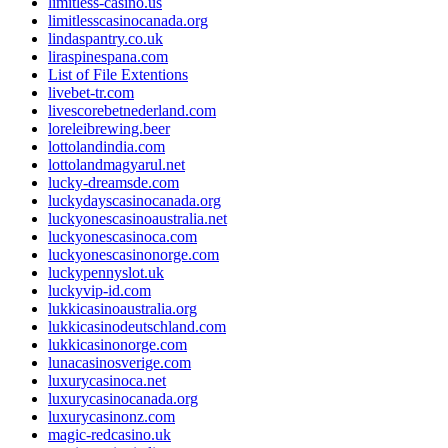
limitless-casino.us
limitlesscasinocanada.org
lindaspantry.co.uk
liraspinespana.com
List of File Extentions
livebet-tr.com
livescorebetnederland.com
loreleibrewing.beer
lottolandindia.com
lottolandmagyarul.net
lucky-dreamsde.com
luckydayscasinocanada.org
luckyonescasinoaustralia.net
luckyonescasinoca.com
luckyonescasinonorge.com
luckypennyslot.uk
luckyvip-id.com
lukkicasinoaustralia.org
lukkicasinodeutschland.com
lukkicasinonorge.com
lunacasinosverige.com
luxurycasinoca.net
luxurycasinocanada.org
luxurycasinonz.com
magic-redcasino.uk