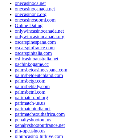
onecasinoca.net
onecasinocanada.net
onecasinonz.org
onecasinosuomi.com
Online Dating
onlywincasinocanada.net
onlywincasinocanada.org
oscarspinespana.com
oscarspinfrance.com
oscarspinitalia.com
oshicasinoaustralia.net
pachinkogame.cc
palmsbetcasinoespana.com
palmsbetdeutchland.com
palmsbetgr.com
palmsbetitaly.com
palmsbetnl.com
parimatch-bd.org
parimatch-us.us
parimatchindia.net
parimatchsouthafrica.com
penaltyshootout.us
penaltyshootoutfrance.net
pin-upcasino.us
pinupcasino-turkiye.com