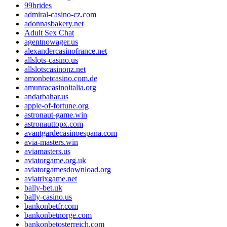
99brides
admiral-casino-cz.com
adonnasbakery.net
Adult Sex Chat
agentnowager.us
alexandercasinofrance.net
allslots-casino.us
allslotscasinonz.net
amonbetcasino.com.de
amunracasinoitalia.org
andarbahar.us
apple-of-fortune.org
astronaut-game.win
astronauttopx.com
avantgardecasinoespana.com
avia-masters.win
aviamasters.us
aviatorgame.org.uk
aviatorgamesdownload.org
aviatrixgame.net
bally-bet.uk
bally-casino.us
bankonbetfr.com
bankonbetnorge.com
bankonbetosterreich.com