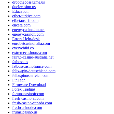
dropthebossgame.us
duelzcasino.us
Education
efbet-turkiye.com
efbetaustria.com
encefa.com
energycasino-hu.net
energycasinofi.com
Errors Help-desk
eurobetcasinoitalia.com
everychild.co
extremecasinonz.com
fairgo-casino-australia.net
fatboss.us
fatbosscasinofrance.com
felix-spin-deutschland.com
felixspinosterreich.com
FinTech
Firmware Download
Forex Trading
fortunacasinofr.com
fresh-casino-at.com
fresh-casino-canada.com
freshcasinode.com
frumzicasino.us