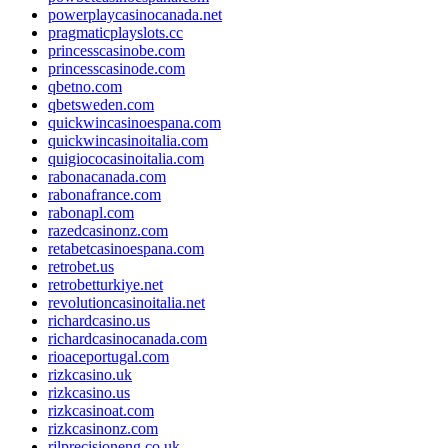
powerplaycasinocanada.net
pragmaticplayslots.cc
princesscasinobe.com
princesscasinode.com
qbetno.com
qbetsweden.com
quickwincasinoespana.com
quickwincasinoitalia.com
quigiococasinoitalia.com
rabonacanada.com
rabonafrance.com
rabonapl.com
razedcasinonz.com
retabetcasinoespana.com
retrobet.us
retrobetturkiye.net
revolutioncasinoitalia.net
richardcasino.us
richardcasinocanada.com
rioaceportugal.com
rizkcasino.uk
rizkcasino.us
rizkcasinoat.com
rizkcasinonz.com
rjlprecisioneng.co.uk