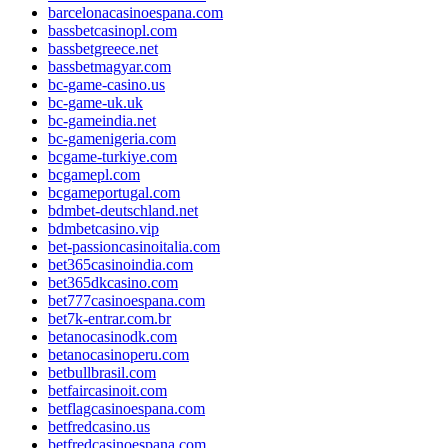
barcelonacasinoespana.com
bassbetcasinopl.com
bassbetgreece.net
bassbetmagyar.com
bc-game-casino.us
bc-game-uk.uk
bc-gameindia.net
bc-gamenigeria.com
bcgame-turkiye.com
bcgamepl.com
bcgameportugal.com
bdmbet-deutschland.net
bdmbetcasino.vip
bet-passioncasinoitalia.com
bet365casinoindia.com
bet365dkcasino.com
bet777casinoespana.com
bet7k-entrar.com.br
betanocasinodk.com
betanocasinoperu.com
betbullbrasil.com
betfaircasinoit.com
betflagcasinoespana.com
betfredcasino.us
betfredcasinoespana.com