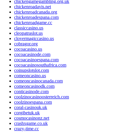
chickengamegambling.org.uk
chickenroadavis.net
chickenroadcanada.org
chickenroadespana.com
chickenroadgame.cc
classiccasino.us
cleopatraslot.us
clovermagiccasino.us
cobragor.org
cocoacasino.us
cocoacasinode.com
cocoacasinoespana.com
cocoacasinosouthafrica.com
coinupslotslot.com
comeoncasino.us
comeoncasinocanada.com
comeoncasinodk.com
conticasinode.com
coolzinocasinoosterreich.com
coolzinoespana.com
coral-casinouk.uk
corgibetuk.uk
cosmocasinonz.net
crashxgame.co.uk
crazy-time.cc