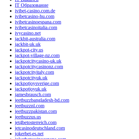
IT Образование
ivibet-casino.com.de
ivibetcasino-hu.com
ivibetcasinoespana.com
ivibetcasinoitalia.com
ivycasino.net
jackbit-australia.com
jackbit-uk.uk
jackpot-city.us
jackpot-village-nz.com
jackpotcitycasino-uk.uk
jackpotcitycasinonz.com
jackpotcityitaly.com
jackpotcityuk.uk
jackpotjoysverige.com
jackpotjoyuk.uk
jamesbrausch.com
jeetbuzzbangladesh-bd.com
jeetbuzznl.com
jeetbuzzpakistan.com
jeetbuzzus.us
jet4betosterreich.com
jetcasinodeutschland.com
jokerbet-es.net