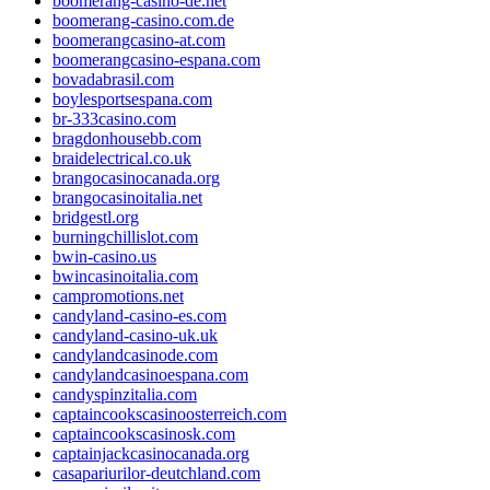
boomerang-casino-de.net
boomerang-casino.com.de
boomerangcasino-at.com
boomerangcasino-espana.com
bovadabrasil.com
boylesportsespana.com
br-333casino.com
bragdonhousebb.com
braidelectrical.co.uk
brangocasinocanada.org
brangocasinoitalia.net
bridgestl.org
burningchillislot.com
bwin-casino.us
bwincasinoitalia.com
campromotions.net
candyland-casino-es.com
candyland-casino-uk.uk
candylandcasinode.com
candylandcasinoespana.com
candyspinzitalia.com
captaincookscasinoosterreich.com
captaincookscasinosk.com
captainjackcasinocanada.org
casapariurilor-deutchland.com