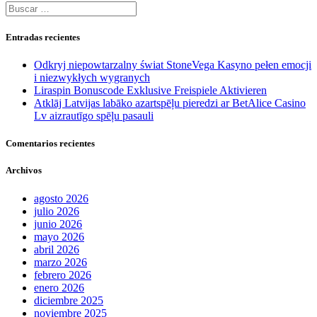
Buscar:
Entradas recientes
Odkryj niepowtarzalny świat StoneVega Kasyno pełen emocji
i niezwykłych wygranych
Liraspin Bonuscode Exklusive Freispiele Aktivieren
Atklāj Latvijas labāko azartspēļu pieredzi ar BetAlice Casino
Lv aizrautīgo spēļu pasauli
Comentarios recientes
Archivos
agosto 2026
julio 2026
junio 2026
mayo 2026
abril 2026
marzo 2026
febrero 2026
enero 2026
diciembre 2025
noviembre 2025