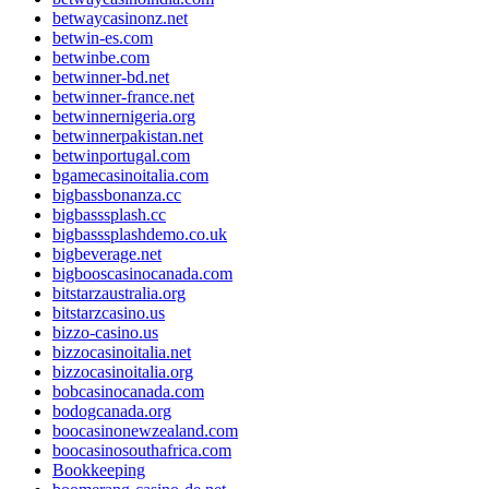
betwaycasinonz.net
betwin-es.com
betwinbe.com
betwinner-bd.net
betwinner-france.net
betwinnernigeria.org
betwinnerpakistan.net
betwinportugal.com
bgamecasinoitalia.com
bigbassbonanza.cc
bigbasssplash.cc
bigbasssplashdemo.co.uk
bigbeverage.net
bigbooscasinocanada.com
bitstarzaustralia.org
bitstarzcasino.us
bizzo-casino.us
bizzocasinoitalia.net
bizzocasinoitalia.org
bobcasinocanada.com
bodogcanada.org
boocasinonewzealand.com
boocasinosouthafrica.com
Bookkeeping