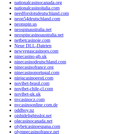
nationalcasinocanada.org
nationalcasinoitalia.com
needforslotsdeutschland.com
neon54deutschland.com
neonspin.us
neospinaustralia.net
neospincasinoaustralia.net
netbetcasinoie.com
Neue DLL-Dateien
newvegascasinoes.com
ninecasino-gb.uk
ninecasinodeutschland.com
ninecasinofrance.org
ninecasinoportugal.com
ninjacasinoeesti.com
novibet-brasil.com
novibet-chile-cl.com
novibet-uk.uk
nvcasinocz.com
nvcasinoonline.com.de
oddboy.nz
oishidelightsslot.net
olgcasinocanada.net
olybetcasinoespana.com
olympecasinofrance.net