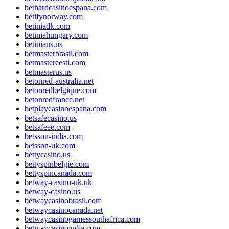
bethardcasinoespana.com
betifynorway.com
betiniadk.com
betiniahungary.com
betiniaus.us
betmasterbrasil.com
betmastereesti.com
betmasterus.us
betonred-australia.net
betonredbelgique.com
betonredfrance.net
betplaycasinoespana.com
betsafecasino.us
betsafeee.com
betsson-india.com
betsson-uk.com
bettycasino.us
bettyspinbelgie.com
bettyspincanada.com
betway-casino-uk.uk
betway-casino.us
betwaycasinobrasil.com
betwaycasinocanada.net
betwaycasinogamessouthafrica.com
betwaycasinoindia.com