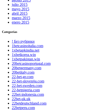
agosto 2015
julio 2015
mayo 2015
abril 2015
marzo 2015
enero 2015
Categorías
! Без рубрики
1betcasinoitalia.com
1xbetapkindia.net
1xbetkorea.win
1xbetpakistan.win
20betcasinoportugal.com
20betgermany.com
20betitaly.com
22-bet-gr.com
22-bet-slovenija.com
22-bet-sweden.com
22-betnigeria.com
22bet-indonesia.com
22bet-uk.uk
22betdeutschland.com
22betperu.com