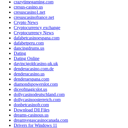
crazytimegaming.com
cresus-casino.us
cresuscasino1.net
cresuscasinofrance.net
Crypto News
Cryptocurrency exchange
Cryptocurrency News
dafabetcasinoespana.com
dafabetperu.com
dancingdrums.us
Dating
Dating Online
davincigoldcasino-uk.uk
denderacasino.com.de
denderacasino.us
denderaespana.com
diamondspowerslot.com
diceofmagicslot.us
dollycasinodeutschland.com
dollycasinoosterreich.com
donbetcasinofr.com
Download Dll Files
dreams-casinous.us
dreamvegascasinocanada.com
Drivers for Windows 11