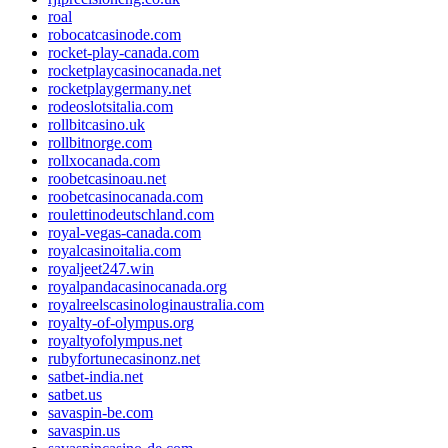
roal
robocatcasinode.com
rocket-play-canada.com
rocketplaycasinocanada.net
rocketplaygermany.net
rodeoslotsitalia.com
rollbitcasino.uk
rollbitnorge.com
rollxocanada.com
roobetcasinoau.net
roobetcasinocanada.com
roulettinodeutschland.com
royal-vegas-canada.com
royalcasinoitalia.com
royaljeet247.win
royalpandacasinocanada.org
royalreelscasinologinaustralia.com
royalty-of-olympus.org
royaltyofolympus.net
rubyfortunecasinonz.net
satbet-india.net
satbet.us
savaspin-be.com
savaspin.us