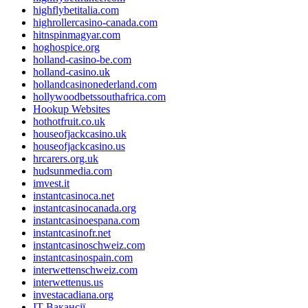
highflybetitalia.com
highrollercasino-canada.com
hitnspinmagyar.com
hoghospice.org
holland-casino-be.com
holland-casino.uk
hollandcasinonederland.com
hollywoodbetssouthafrica.com
Hookup Websites
hothotfruit.co.uk
houseofjackcasino.uk
houseofjackcasino.us
hrcarers.org.uk
hudsunmedia.com
imvest.it
instantcasinoca.net
instantcasinocanada.org
instantcasinoespana.com
instantcasinofr.net
instantcasinoschweiz.com
instantcasinospain.com
interwettenschweiz.com
interwettenus.us
investacadiana.org
IT Вакансії