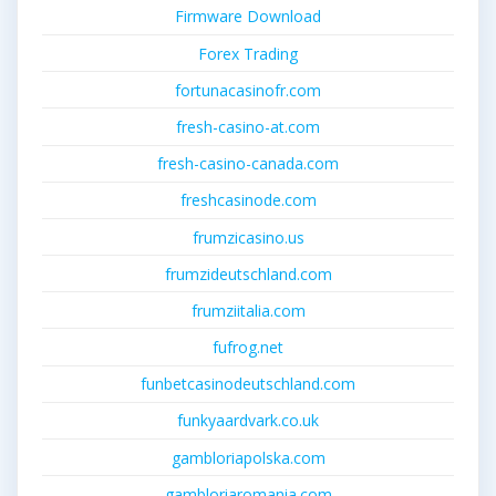
Firmware Download
Forex Trading
fortunacasinofr.com
fresh-casino-at.com
fresh-casino-canada.com
freshcasinode.com
frumzicasino.us
frumzideutschland.com
frumziitalia.com
fufrog.net
funbetcasinodeutschland.com
funkyaardvark.co.uk
gambloriapolska.com
gambloriaromania.com