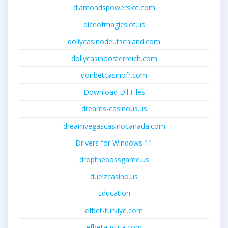
diamondspowerslot.com
diceofmagicslot.us
dollycasinodeutschland.com
dollycasinoosterreich.com
donbetcasinofr.com
Download Dll Files
dreams-casinous.us
dreamvegascasinocanada.com
Drivers for Windows 11
dropthebossgame.us
duelzcasino.us
Education
efbet-turkiye.com
efbetaustria.com