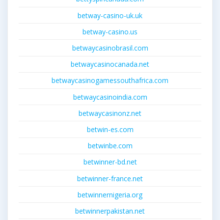
betway-casino-uk.uk
betway-casino.us
betwaycasinobrasil.com
betwaycasinocanada.net
betwaycasinogamessouthafrica.com
betwaycasinoindia.com
betwaycasinonz.net
betwin-es.com
betwinbe.com
betwinner-bd.net
betwinner-france.net
betwinnernigeria.org
betwinnerpakistan.net