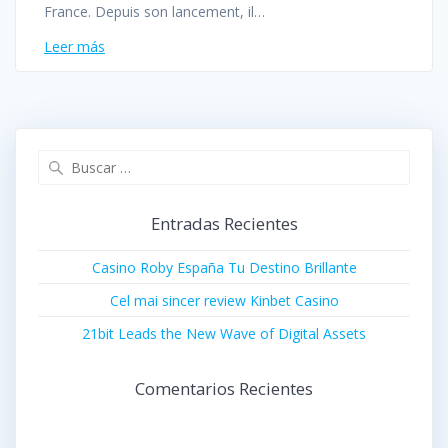
France. Depuis son lancement, il…
Leer más
Buscar:
Entradas Recientes
Casino Roby España Tu Destino Brillante
Cel mai sincer review Kinbet Casino
21bit Leads the New Wave of Digital Assets
Comentarios Recientes