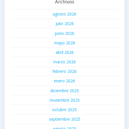
Archivos
agosto 2026
julio 2026
junio 2026
mayo 2026
abril 2026
marzo 2026
febrero 2026
enero 2026
diciembre 2025
noviembre 2025
octubre 2025
septiembre 2025
agosto 2025