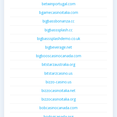
betwinportugal.com
bgamecasinoitalia.com
bigbassbonanza.cc
bigbasssplash.cc
bigbasssplashdemo.co.uk
bigbeverage.net
bigbooscasinocanada.com
bitstarzaustralia.org
bitstarzcasino.us
bizzo-casino.us
bizzocasinoitalia.net
bizzocasinoitalia.org
bobcasinocanada.com
bodogcanada.org