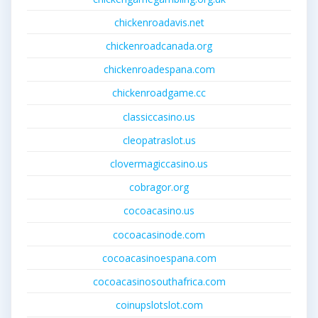
chickenroadavis.net
chickenroadcanada.org
chickenroadespana.com
chickenroadgame.cc
classiccasino.us
cleopatraslot.us
clovermagiccasino.us
cobragor.org
cocoacasino.us
cocoacasinode.com
cocoacasinoespana.com
cocoacasinosouthafrica.com
coinupslotslot.com