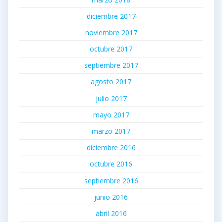
diciembre 2017
noviembre 2017
octubre 2017
septiembre 2017
agosto 2017
julio 2017
mayo 2017
marzo 2017
diciembre 2016
octubre 2016
septiembre 2016
junio 2016
abril 2016