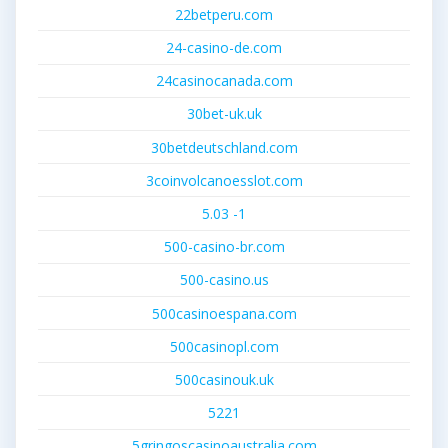
22betperu.com
24-casino-de.com
24casinocanada.com
30bet-uk.uk
30betdeutschland.com
3coinvolcanoesslot.com
5.03 -1
500-casino-br.com
500-casino.us
500casinoespana.com
500casinopl.com
500casinouk.uk
5221
5gringoscasinoaustralia.com