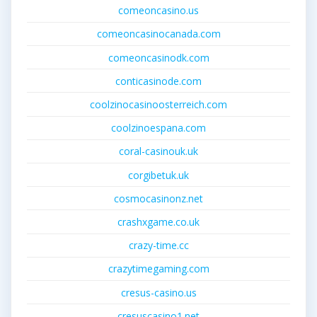
comeoncasino.us
comeoncasinocanada.com
comeoncasinodk.com
conticasinode.com
coolzinocasinoosterreich.com
coolzinoespana.com
coral-casinouk.uk
corgibetuk.uk
cosmocasinonz.net
crashxgame.co.uk
crazy-time.cc
crazytimegaming.com
cresus-casino.us
cresuscasino1.net