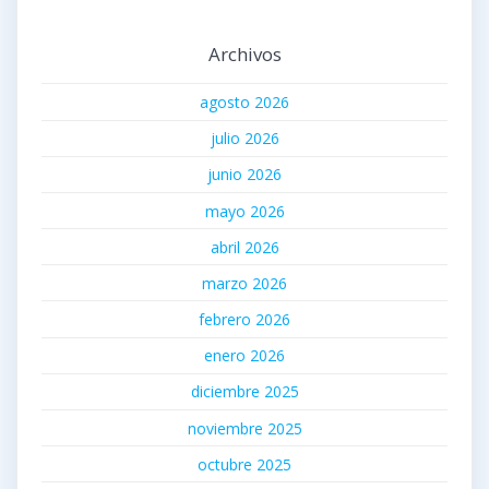
Archivos
agosto 2026
julio 2026
junio 2026
mayo 2026
abril 2026
marzo 2026
febrero 2026
enero 2026
diciembre 2025
noviembre 2025
octubre 2025