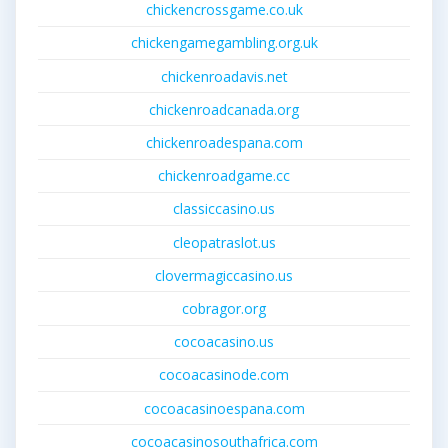
chickencrossgame.co.uk
chickengamegambling.org.uk
chickenroadavis.net
chickenroadcanada.org
chickenroadespana.com
chickenroadgame.cc
classiccasino.us
cleopatraslot.us
clovermagiccasino.us
cobragor.org
cocoacasino.us
cocoacasinode.com
cocoacasinoespana.com
cocoacasinosouthafrica.com