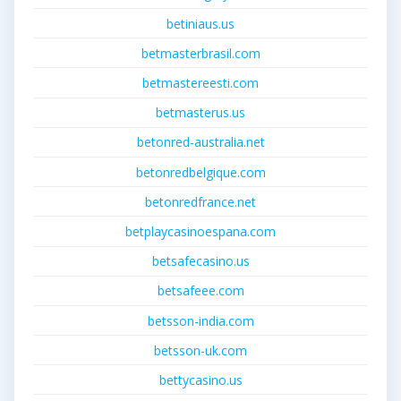
betiniaus.us
betmasterbrasil.com
betmastereesti.com
betmasterus.us
betonred-australia.net
betonredbelgique.com
betonredfrance.net
betplaycasinoespana.com
betsafecasino.us
betsafeee.com
betsson-india.com
betsson-uk.com
bettycasino.us