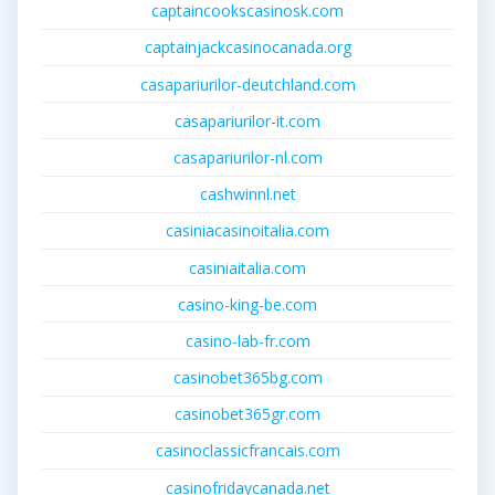
captaincookscasinosk.com
captainjackcasinocanada.org
casapariurilor-deutchland.com
casapariurilor-it.com
casapariurilor-nl.com
cashwinnl.net
casiniacasinoitalia.com
casiniaitalia.com
casino-king-be.com
casino-lab-fr.com
casinobet365bg.com
casinobet365gr.com
casinoclassicfrancais.com
casinofridaycanada.net