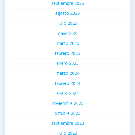
septiembre 2025
agosto 2025
julio 2025
mayo 2025
marzo 2025
febrero 2025
enero 2025
marzo 2024
febrero 2024
enero 2024
noviembre 2023
octubre 2023
septiembre 2023
julio 2023