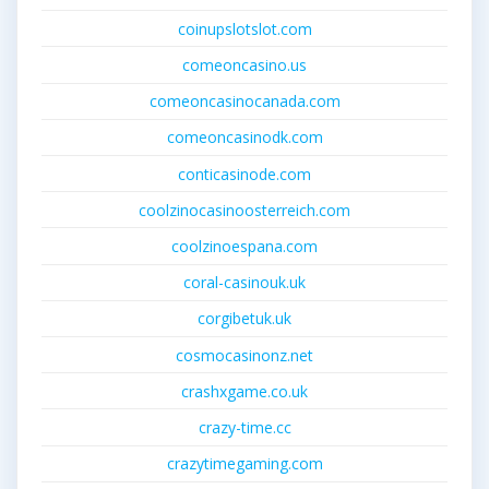
coinupslotslot.com
comeoncasino.us
comeoncasinocanada.com
comeoncasinodk.com
conticasinode.com
coolzinocasinoosterreich.com
coolzinoespana.com
coral-casinouk.uk
corgibetuk.uk
cosmocasinonz.net
crashxgame.co.uk
crazy-time.cc
crazytimegaming.com