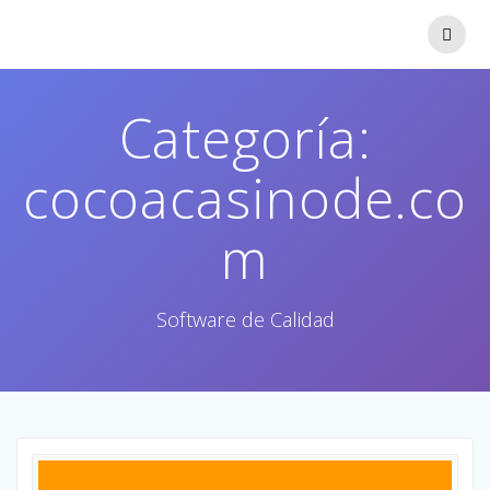
Saltar
al
contenido
Categoría:
cocoacasinode.co
m
Software de Calidad