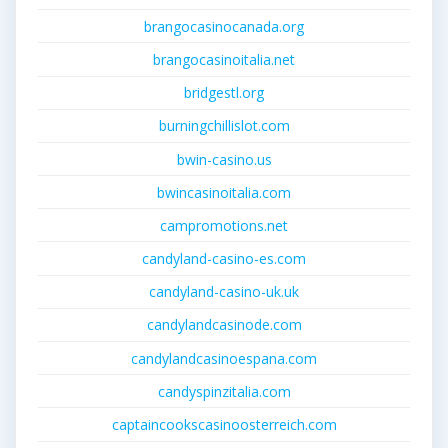
brangocasinocanada.org
brangocasinoitalia.net
bridgestl.org
burningchillislot.com
bwin-casino.us
bwincasinoitalia.com
campromotions.net
candyland-casino-es.com
candyland-casino-uk.uk
candylandcasinode.com
candylandcasinoespana.com
candyspinzitalia.com
captaincookscasinoosterreich.com