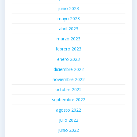
junio 2023
mayo 2023
abril 2023
marzo 2023
febrero 2023
enero 2023
diciembre 2022
noviembre 2022
octubre 2022
septiembre 2022
agosto 2022
julio 2022
junio 2022