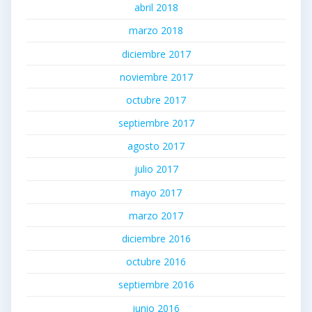
abril 2018
marzo 2018
diciembre 2017
noviembre 2017
octubre 2017
septiembre 2017
agosto 2017
julio 2017
mayo 2017
marzo 2017
diciembre 2016
octubre 2016
septiembre 2016
junio 2016