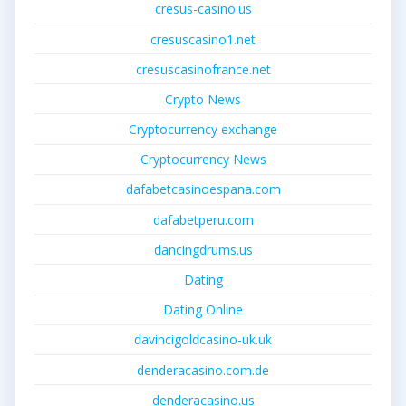
cresus-casino.us
cresuscasino1.net
cresuscasinofrance.net
Crypto News
Cryptocurrency exchange
Cryptocurrency News
dafabetcasinoespana.com
dafabetperu.com
dancingdrums.us
Dating
Dating Online
davincigoldcasino-uk.uk
denderacasino.com.de
denderacasino.us