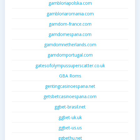
gambloriapolska.com
gambloriaromania.com
gamdom-france.com
gamdomespana.com
gamdomnetherlands.com
gamdomportugal.com
gatesofolympussuperscatter.co.uk
GBA Roms
gentingcasinoespana.net
getsbetcasinoespana.com
ggbet-brasil.net
ggbet-uk.uk
ggbet-us.us
ggbethu.net