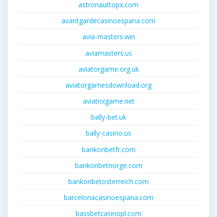
astronauttopx.com
avantgardecasinoespana.com
avia-masters.win
aviamasters.us
aviatorgame.org.uk
aviatorgamesdownload.org
aviatrixgame.net
bally-bet.uk
bally-casino.us
bankonbetfr.com
bankonbetnorge.com
bankonbetosterreich.com
barcelonacasinoespana.com
bassbetcasinopl.com