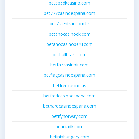
bet365dkcasino.com
bet777casinoespana.com
bet7k-entrar.com.br
betanocasinodk.com
betanocasinoperu.com
betbullbrasil.com
betfaircasinoit.com
betflagcasinoespana.com
betfredcasino.us
betfredcasinoespana.com
bethardcasinoespana.com
betifynorway.com
betiniadk.com
betiniahungary.com