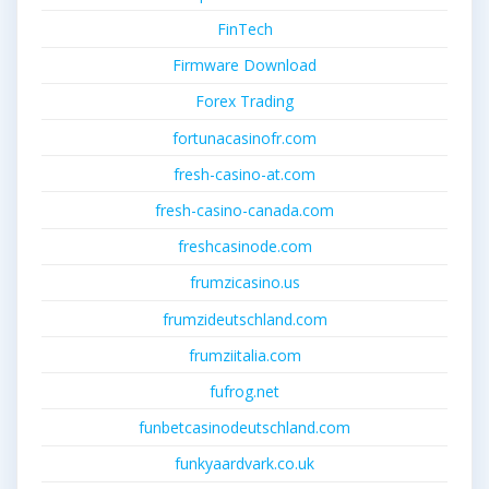
FinTech
Firmware Download
Forex Trading
fortunacasinofr.com
fresh-casino-at.com
fresh-casino-canada.com
freshcasinode.com
frumzicasino.us
frumzideutschland.com
frumziitalia.com
fufrog.net
funbetcasinodeutschland.com
funkyaardvark.co.uk