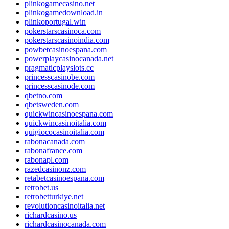
plinkogamecasino.net
plinkogamedownload.in
plinkoportugal.win
pokerstarscasinoca.com
pokerstarscasinoindia.com
powbetcasinoespana.com
powerplaycasinocanada.net
pragmaticplayslots.cc
princesscasinobe.com
princesscasinode.com
qbetno.com
qbetsweden.com
quickwincasinoespana.com
quickwincasinoitalia.com
quigiococasinoitalia.com
rabonacanada.com
rabonafrance.com
rabonapl.com
razedcasinonz.com
retabetcasinoespana.com
retrobet.us
retrobetturkiye.net
revolutioncasinoitalia.net
richardcasino.us
richardcasinocanada.com