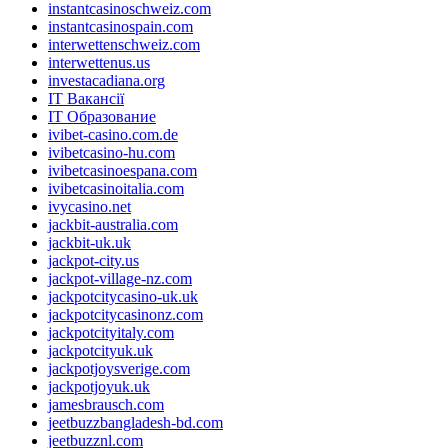
instantcasinoschweiz.com
instantcasinospain.com
interwettenschweiz.com
interwettenus.us
investacadiana.org
IT Вакансії
IT Образование
ivibet-casino.com.de
ivibetcasino-hu.com
ivibetcasinoespana.com
ivibetcasinoitalia.com
ivycasino.net
jackbit-australia.com
jackbit-uk.uk
jackpot-city.us
jackpot-village-nz.com
jackpotcitycasino-uk.uk
jackpotcitycasinonz.com
jackpotcityitaly.com
jackpotcityuk.uk
jackpotjoysverige.com
jackpotjoyuk.uk
jamesbrausch.com
jeetbuzzbangladesh-bd.com
jeetbuzznl.com