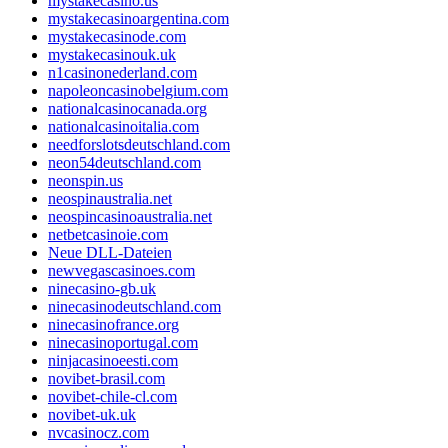
mystakecasino.us
mystakecasinoargentina.com
mystakecasinode.com
mystakecasinouk.uk
n1casinonederland.com
napoleoncasinobelgium.com
nationalcasinocanada.org
nationalcasinoitalia.com
needforslotsdeutschland.com
neon54deutschland.com
neonspin.us
neospinaustralia.net
neospincasinoaustralia.net
netbetcasinoie.com
Neue DLL-Dateien
newvegascasinoes.com
ninecasino-gb.uk
ninecasinodeutschland.com
ninecasinofrance.org
ninecasinoportugal.com
ninjacasinoeesti.com
novibet-brasil.com
novibet-chile-cl.com
novibet-uk.uk
nvcasinocz.com