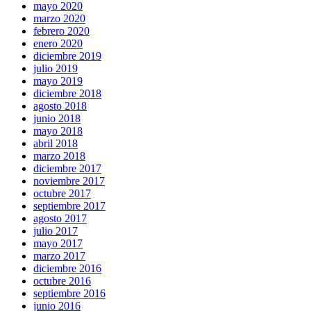
mayo 2020
marzo 2020
febrero 2020
enero 2020
diciembre 2019
julio 2019
mayo 2019
diciembre 2018
agosto 2018
junio 2018
mayo 2018
abril 2018
marzo 2018
diciembre 2017
noviembre 2017
octubre 2017
septiembre 2017
agosto 2017
julio 2017
mayo 2017
marzo 2017
diciembre 2016
octubre 2016
septiembre 2016
junio 2016