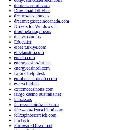
dollycasinoosterreich.com
donbetcasinofr.com
Download Dll Files
dreams-casinous.us
dreamvegascasinocanada.com
Drivers for Windows 11
dropthebossgame.us
duelzcasino.us
Education
efbet-turkiye.com
efbetaustria.com
encefa.com
energycasino-hu.net
energycasinofi.com
Errors Help-desk
eurobetcasinoitalia.com
everychild.co
extremecasinonz.com
fairgo-casino-australia.net
fatboss.us
fatbosscasinofrance.com
felix-spin-deutschland.com
felixspinosterreich.com
FinTech
Firmware Download