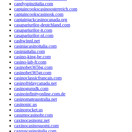
candyspinzitalia.com
captaincookscasinoosterreich.com
captaincookscasinosk.com
captainjackcasinocanada.org
casapariurilor-deutchland.com
casapariurilor-it.com
casapariurilor-nl.com
cashwinnl.net
casiniacasinoitalia.com
casiniaitalia.com
casino-king-be.com
casino-lab-fr.com
casinobet365bg.com
casinobet365gr.com
casinoclassicfrancais.com
casinofridaycanada.net
casinogurudk.com
casinoinfinityonline.com.de
casinomateaustralia.net
casinonic.us
casinorocket.us
casumocasinobr.com
caxinocasinonz.net
caxinocasinosuomi.com
cazeuscasinoitalia.com