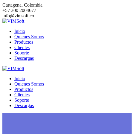
Saltar
Cartagena, Colombia
al
+57 300 2004677
contenido
info@vimsoft.co
Inicio
Quienes Somos
Productos
Clientes
Soporte
Descargas
Inicio
Quienes Somos
Productos
Clientes
Soporte
Descargas