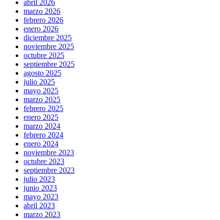
abril 2026
marzo 2026
febrero 2026
enero 2026
diciembre 2025
noviembre 2025
octubre 2025
septiembre 2025
agosto 2025
julio 2025
mayo 2025
marzo 2025
febrero 2025
enero 2025
marzo 2024
febrero 2024
enero 2024
noviembre 2023
octubre 2023
septiembre 2023
julio 2023
junio 2023
mayo 2023
abril 2023
marzo 2023