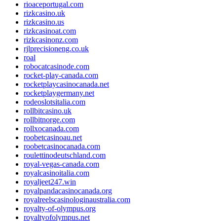
rioaceportugal.com
rizkcasino.uk
rizkcasino.us
rizkcasinoat.com
rizkcasinonz.com
rjlprecisioneng.co.uk
roal
robocatcasinode.com
rocket-play-canada.com
rocketplaycasinocanada.net
rocketplaygermany.net
rodeoslotsitalia.com
rollbitcasino.uk
rollbitnorge.com
rollxocanada.com
roobetcasinoau.net
roobetcasinocanada.com
roulettinodeutschland.com
royal-vegas-canada.com
royalcasinoitalia.com
royaljeet247.win
royalpandacasinocanada.org
royalreelscasinologinaustralia.com
royalty-of-olympus.org
royaltyofolympus.net