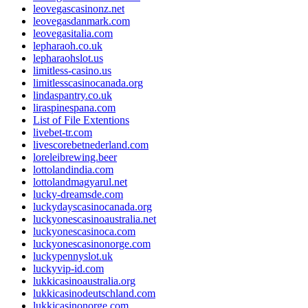
leovegascasinonz.net
leovegasdanmark.com
leovegasitalia.com
lepharaoh.co.uk
lepharaohslot.us
limitless-casino.us
limitlesscasinocanada.org
lindaspantry.co.uk
liraspinespana.com
List of File Extentions
livebet-tr.com
livescorebetnederland.com
loreleibrewing.beer
lottolandindia.com
lottolandmagyarul.net
lucky-dreamsde.com
luckydayscasinocanada.org
luckyonescasinoaustralia.net
luckyonescasinoca.com
luckyonescasinonorge.com
luckypennyslot.uk
luckyvip-id.com
lukkicasinoaustralia.org
lukkicasinodeutschland.com
lukkicasinonorge.com