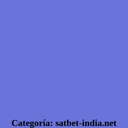
Categoría:
satbet-india.net