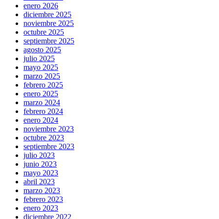
enero 2026
diciembre 2025
noviembre 2025
octubre 2025
septiembre 2025
agosto 2025
julio 2025
mayo 2025
marzo 2025
febrero 2025
enero 2025
marzo 2024
febrero 2024
enero 2024
noviembre 2023
octubre 2023
septiembre 2023
julio 2023
junio 2023
mayo 2023
abril 2023
marzo 2023
febrero 2023
enero 2023
diciembre 2022