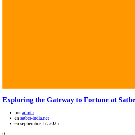
Exploring the Gateway to Fortune at Satb
por
admin
en
satbet-india.net
en septiembre 17, 2025
0