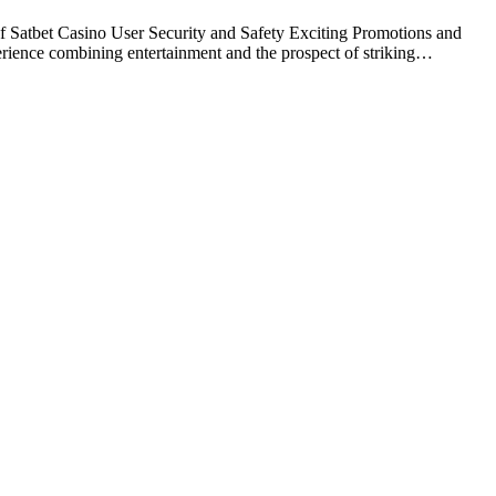
of Satbet Casino User Security and Safety Exciting Promotions and
erience combining entertainment and the prospect of striking…