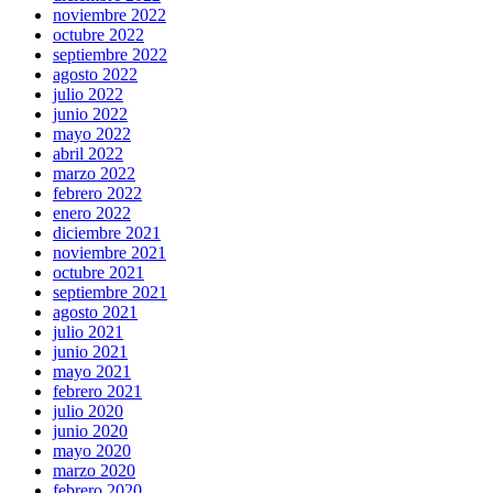
noviembre 2022
octubre 2022
septiembre 2022
agosto 2022
julio 2022
junio 2022
mayo 2022
abril 2022
marzo 2022
febrero 2022
enero 2022
diciembre 2021
noviembre 2021
octubre 2021
septiembre 2021
agosto 2021
julio 2021
junio 2021
mayo 2021
febrero 2021
julio 2020
junio 2020
mayo 2020
marzo 2020
febrero 2020