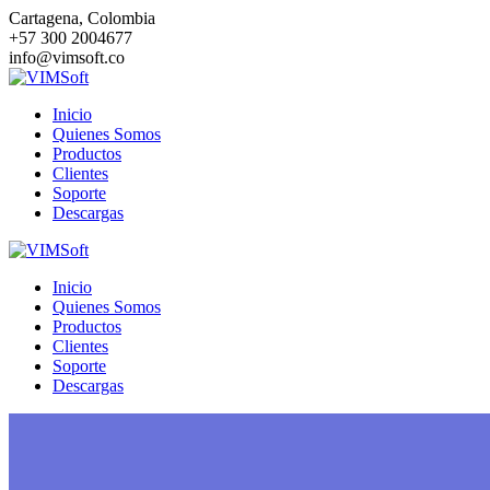
Saltar
Cartagena, Colombia
al
+57 300 2004677
contenido
info@vimsoft.co
Inicio
Quienes Somos
Productos
Clientes
Soporte
Descargas
Inicio
Quienes Somos
Productos
Clientes
Soporte
Descargas