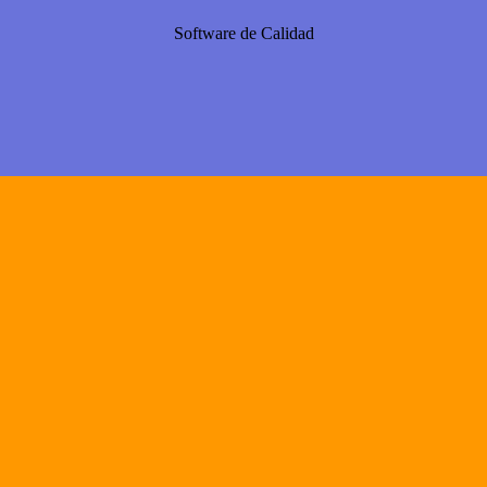
Software de Calidad