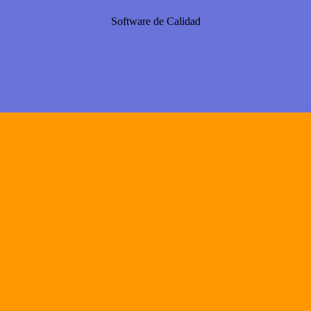
Software de Calidad