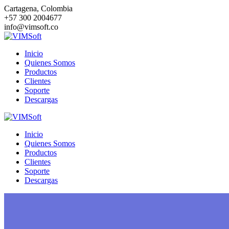
Saltar
Cartagena, Colombia
al
+57 300 2004677
contenido
info@vimsoft.co
Inicio
Quienes Somos
Productos
Clientes
Soporte
Descargas
Inicio
Quienes Somos
Productos
Clientes
Soporte
Descargas