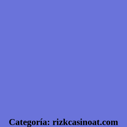
Categoría:
rizkcasinoat.com